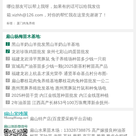
哪位朋友可以帮上我呀，如果有的话可以给我发信
箱:xizhh@126.com，对你的帮忙我在这里先谢谢了！
标签：
厦门肉兔养殖
扁山杨梅苗木基地:
1
黑山羊奶山羊批发黑山羊奶山羊基地
2
龙岩珍珠鸡苗批发 泉州七彩山鸡蛋苗批发
3
福建龙岩漳平黑豚鼠 兔子养殖场种苗多少钱一只前
4
宣城高产油茶苗多少钱一颗(2025新茶籽树苗高产品
5
福建龙岩上杭县才溪光荣亭 通贤革命基点村分布图-
6
扁山攀枝花肉兔养殖基地攀枝花肉兔种苗批发一公二
7
惠州黑豚养殖批发基地 惠州黑豚鼠竹鼠和种兔场电
8
2025种苗干货 内江金线莲种苗批发 内江金线莲种植
9
2年油茶苗 江西高产长林53号100万珠鹰潭新余抚州-
扁山特产店(百度爱采购平台店铺)
扁山水果苗木场：
13328738875
高产嫁接良种油茶