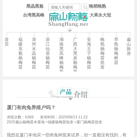
黑晶黑魁
晚稻晚熟
台湾黑高峰
大果永大冠
首
福
漳
浙
湖
广
安
晚
早
扁
页
建
州
江
南
西
海
熟
熟
山
东
水
仙
黑
大
王
杨
杨
旅
魁
晶
居
高
黑
子
梅
梅
游
杨
杨
杨
峰
炭
杨
苗
树
梅
梅
梅
杨
杨
梅
批
苗
苗
苗
苗
梅
梅
苗
发
苗
苗
厦门有肉兔养殖户吗？
浏览次数：6368
发布时间：2025/08/13 11:22
2025扁山杨梅苗木基地
>
福建杨梅苗批发
>
厦门杨梅苗批发
我想在厦门本地买一些肉兔种苗来试养，但一直都没有找到，有