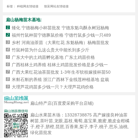
标签：
种植网友情链接
致富网站友情链接
扁山杨梅苗木基地:
1
矮化 宁德杨梅小杯苗批发 宁德东魁乌酥永树冠杨梅
2
福州竹鼠种苗宁德豚鼠价格 宁德竹鼠多少钱一只489
3
乡村 河南油茶苗（大果红花.东魁杨梅）杨梅苗批发
4
竹鼠种苗为什么这么贵大中能长到多少斤
5
广东大中的土鸡苗孵化基地 广东土鸡苗价格
6
广西桂林土鸡养殖 桂林土鸡苗批发价格是多少钱一
7
广西大果红花油茶苗批发 1-3年生岑软枝嫁接杯苗50
8
米斛石斛的养殖 浙江广西林下金线莲种植基地 盆栽
9
大理芦花鸡苗多少钱一只？大理芦花鸡价格
扁山特产店(百度爱采购平台店铺)
扁山水果苗木场：
13328738875
高产嫁接良种油茶
树苗,茶叶苗,龙眼,荔枝,葡萄,嘉宝果,脆蜜,脆皮金柑橘
子,橙子,脐橙,琵琶,百香果,梨子,李子,桃子,芭乐,油桃,
绿化苗批发