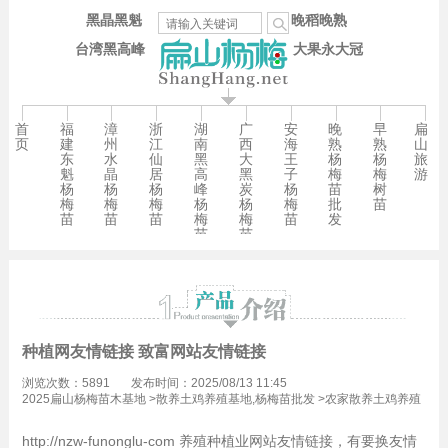
黑晶黑魁
晚稻晚熟
台湾黑高峰
大果永大冠
首
福
漳
浙
湖
广
安
晚
早
扁
页
建
州
江
南
西
海
熟
熟
山
东
水
仙
黑
大
王
杨
杨
旅
魁
晶
居
高
黑
子
梅
梅
游
杨
杨
杨
峰
炭
杨
苗
树
梅
梅
梅
杨
杨
梅
批
苗
苗
苗
苗
梅
梅
苗
发
苗
苗
种植网友情链接 致富网站友情链接
浏览次数：5891
发布时间：2025/08/13 11:45
2025扁山杨梅苗木基地
>
散养土鸡养殖基地,杨梅苗批发
>
农家散养土鸡养殖
技术,杨梅苗批发
http://nzw-funonglu-com 养殖种植业网站友情链接，有要换友情