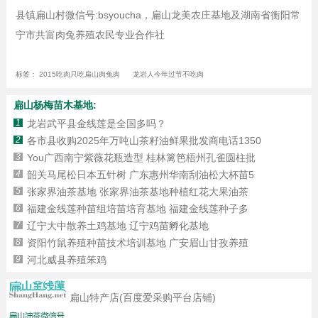
县镇扁山村微信号:bsyoucha，扁山龙美农庄基地及湖南省衡阳常
宁市共富肉兔养殖农民专业合作社
标签：
2015吃肉只吃扁山肉兔肉
龙岩人今年过节不吃肉
扁山杨梅苗木基地:
1
龙岩武平县金线莲是全国多吗？
2
各市县收购2025年万吨山茶籽油鲜果批发商电话1350
3
You广西南宁紫薇花瓶造型 桂林篱笆梧州孔雀圆柱批
4
韶关马尾松日本五针树 广东惠州华南刮油松大杯苗5
5
张家界油茶基地 张家界油茶基地种植红花大果油茶
6
福建金线莲种苗组培苗培育基地 福建金线莲种子多
7
辽宁大中散养土鸡基地 辽宁鸡苗孵化基地
8
资阳竹鼠养殖种苗技术培训基地 广安眉山甘孜养殖
9
河北威县养殖笨鸡
扁山特产店(百度爱采购平台店铺)