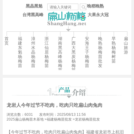
黑晶黑魁
晚稻晚熟
台湾黑高峰
大果永大冠
首
福
漳
浙
湖
广
安
晚
早
扁
页
建
州
江
南
西
海
熟
熟
山
东
水
仙
黑
大
王
杨
杨
旅
魁
晶
居
高
黑
子
梅
梅
游
杨
杨
杨
峰
炭
杨
苗
树
梅
梅
梅
杨
杨
梅
批
苗
苗
苗
苗
梅
梅
苗
发
苗
苗
龙岩人今年过节不吃肉，吃肉只吃扁山肉兔肉
浏览次数：6031
发布时间：2025/08/13 11:56
2025扁山杨梅苗木基地
>
福建杨梅苗批发
>
龙岩杨梅苗批发
【今年过节不吃肉，吃肉只吃扁山肉兔肉】福建省龙岩市上杭旧