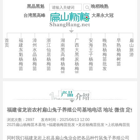
黑晶黑魁
晚稻晚熟
台湾黑高峰
大果永大冠
首
福
漳
浙
湖
广
安
晚
早
扁
页
建
州
江
南
西
海
熟
熟
山
东
水
仙
黑
大
王
杨
杨
旅
魁
晶
居
高
黑
子
梅
梅
游
杨
杨
杨
峰
炭
杨
苗
树
梅
梅
梅
杨
杨
梅
批
苗
苗
苗
苗
梅
梅
苗
发
苗
苗
福建省龙岩农村扁山兔子养殖公司基地电话 地址 微信 定位
浏览次数：2897
发布时间：2025/08/13 12:00
2025扁山杨梅苗木基地
>
福建杨梅苗批发
>
龙岩杨梅苗批发
>
上杭杨梅苗批
发
同时我们福建龙岩上杭县扁山兔业会把各品种竹鼠兔子养殖公司