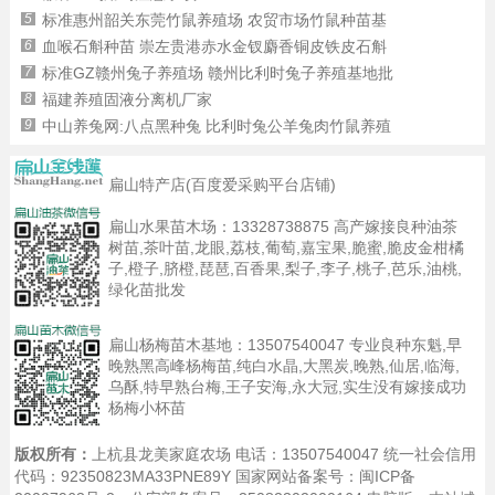
5
标准惠州韶关东莞竹鼠养殖场 农贸市场竹鼠种苗基
6
血喉石斛种苗 崇左贵港赤水金钗麝香铜皮铁皮石斛
7
标准GZ赣州兔子养殖场 赣州比利时兔子养殖基地批
8
福建养殖固液分离机厂家
9
中山养兔网:八点黑种兔 比利时兔公羊兔肉竹鼠养殖
扁山特产店(百度爱采购平台店铺)
扁山水果苗木场：
13328738875
高产嫁接良种油茶
树苗,茶叶苗,龙眼,荔枝,葡萄,嘉宝果,脆蜜,脆皮金柑橘
子,橙子,脐橙,琵琶,百香果,梨子,李子,桃子,芭乐,油桃,
绿化苗批发
扁山杨梅苗木基地：
13507540047
专业良种东魁,早
晚熟黑高峰杨梅苗,纯白水晶,大黑炭,晚熟,仙居,临海,
乌酥,特早熟台梅,王子安海,永大冠,实生没有嫁接成功
杨梅小杯苗
版权所有：
上杭县龙美家庭农场 电话：13507540047 统一社会信用
代码：92350823MA33PNE89Y 国家网站备案号：
闽ICP备