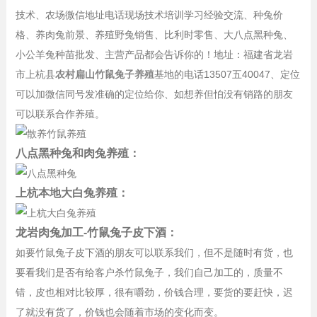
技术、农场微信地址电话现场技术培训学习经验交流、种兔价
格、养肉兔前景、养殖野兔销售、比利时零售、大八点黑种兔、
小公羊兔种苗批发、主营产品都会告诉你的！地址：福建省龙岩
市上杭县
农村扁山竹鼠兔子养殖
基地的电话13507五40047、定位
可以加微信同号发准确的定位给你、如想养但怕没有销路的朋友
可以联系合作养殖。
八点黑种兔和肉兔养殖：
上杭本地大白兔养殖：
龙岩肉兔加工-竹鼠兔子皮下酒：
如要竹鼠兔子皮下酒的朋友可以联系我们，但不是随时有货，也
要看我们是否有给客户杀竹鼠兔子，我们自己加工的，质量不
错，皮也相对比较厚，很有嚼劲，价钱合理，要货的要赶快，迟
了就没有货了，价钱也会随着市场的变化而变。