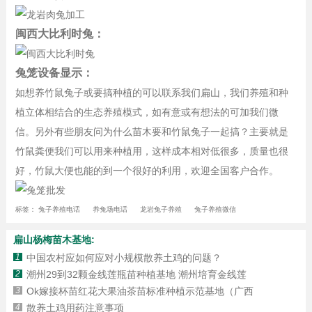
闽西大比利时兔：
兔笼设备显示：
如想养竹鼠兔子或要搞种植的可以联系我们扁山，我们养殖和种
植立体相结合的生态养殖模式，如有意或有想法的可加我们微
信。另外有些朋友问为什么苗木要和竹鼠兔子一起搞？主要就是
竹鼠粪便我们可以用来种植用，这样成本相对低很多，质量也很
好，竹鼠大便也能的到一个很好的利用，欢迎全国客户合作。
标签：
兔子养殖电话
养兔场电话
龙岩兔子养殖
兔子养殖微信
扁山杨梅苗木基地:
1
中国农村应如何应对小规模散养土鸡的问题？
2
潮州29到32颗金线莲瓶苗种植基地 潮州培育金线莲
3
Ok嫁接杯苗红花大果油茶苗标准种植示范基地（广西
4
散养土鸡用药注意事项