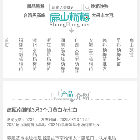
黑晶黑魁
晚稻晚熟
台湾黑高峰
大果永大冠
首
福
漳
浙
湖
广
安
晚
早
扁
页
建
州
江
南
西
海
熟
熟
山
东
水
仙
黑
大
王
杨
杨
旅
魁
晶
居
高
黑
子
梅
梅
游
杨
杨
杨
峰
炭
杨
苗
树
梅
梅
梅
杨
杨
梅
批
苗
苗
苗
苗
梅
梅
苗
发
苗
苗
建瓯南雅镇3只3个月黄白花七白
浏览次数：5237
发布时间：2025/08/13 11:55
2025扁山杨梅苗木基地
>
2024竹鼠养殖基地-杨梅苗批发
养殖基地
地址福建省建瓯市南雅镇太平隧道口，联系电话