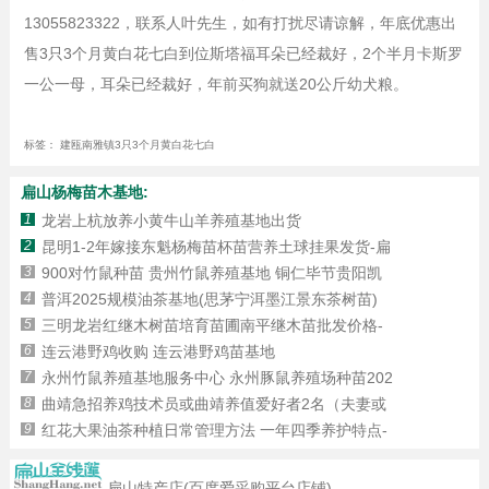
13055823322，联系人叶先生，如有打扰尽请谅解，年底优惠出
售3只3个月黄白花七白到位斯塔福耳朵已经裁好，2个半月卡斯罗
一公一母，耳朵已经裁好，年前买狗就送20公斤幼犬粮。
标签：
建瓯南雅镇3只3个月黄白花七白
扁山杨梅苗木基地:
1
龙岩上杭放养小黄牛山羊养殖基地出货
2
昆明1-2年嫁接东魁杨梅苗杯苗营养土球挂果发货-扁
3
900对竹鼠种苗 贵州竹鼠养殖基地 铜仁毕节贵阳凯
4
普洱2025规模油茶基地(思茅宁洱墨江景东茶树苗)
5
三明龙岩红继木树苗培育苗圃南平继木苗批发价格-
6
连云港野鸡收购 连云港野鸡苗基地
7
永州竹鼠养殖基地服务中心 永州豚鼠养殖场种苗202
8
曲靖急招养鸡技术员或曲靖养值爱好者2名（夫妻或
9
红花大果油茶种植日常管理方法 一年四季养护特点-
扁山特产店(百度爱采购平台店铺)