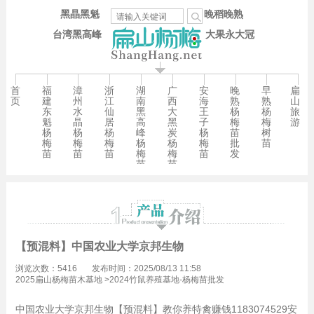
黑晶黑魁
晚稻晚熟
台湾黑高峰
大果永大冠
首
福
漳
浙
湖
广
安
晚
早
扁
页
建
州
江
南
西
海
熟
熟
山
东
水
仙
黑
大
王
杨
杨
旅
魁
晶
居
高
黑
子
梅
梅
游
杨
杨
杨
峰
炭
杨
苗
树
梅
梅
梅
杨
杨
梅
批
苗
苗
苗
苗
梅
梅
苗
发
苗
苗
【预混料】中国农业大学京邦生物
浏览次数：5416
发布时间：2025/08/13 11:58
2025扁山杨梅苗木基地
>
2024竹鼠养殖基地-杨梅苗批发
中国农业大学京邦生物【预混料】教你养特禽赚钱1183074529安