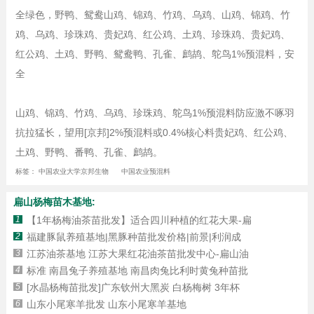
全绿色，野鸭、鸳鸯山鸡、锦鸡、竹鸡、乌鸡、山鸡、锦鸡、竹
鸡、乌鸡、珍珠鸡、贵妃鸡、红公鸡、土鸡、珍珠鸡、贵妃鸡、
红公鸡、土鸡、野鸭、鸳鸯鸭、孔雀、鹧鸪、鸵鸟1%预混料，安
全
山鸡、锦鸡、竹鸡、乌鸡、珍珠鸡、鸵鸟1%预混料防应激不啄羽
抗拉猛长，望用[京邦]2%预混料或0.4%核心料贵妃鸡、红公鸡、
土鸡、野鸭、番鸭、孔雀、鹧鸪。
标签：
中国农业大学京邦生物
中国农业预混料
扁山杨梅苗木基地:
1
【1年杨梅油茶苗批发】适合四川种植的红花大果-扁
2
福建豚鼠养殖基地|黑豚种苗批发价格|前景|利润成
3
江苏油茶基地 江苏大果红花油茶苗批发中心-扁山油
4
标准 南昌兔子养殖基地 南昌肉兔比利时黄兔种苗批
5
[水晶杨梅苗批发]广东钦州大黑炭 白杨梅树 3年杯
6
山东小尾寒羊批发 山东小尾寒羊基地