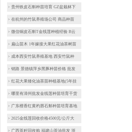
贵州铁皮石斛种苗培育 GZ盆栽林下
在杭州的竹鼠养殖场公司 商品种苗
微信铜皮石斛T金线莲种植经验 B云
扁山苗木 1年嫁接大果红花油茶树苗
成本西安竹鼠养殖基地 西安竹鼠种
销路 景德镇萍乡黑豚种苗价格 批发
红花大果矮化油茶苗种植基地(5年挂
哪里有漳州批发金线莲种苗培育干货
广东檀香红黄杓唇石斛种苗培育基地
2025金线莲回收价格4500元/公斤大
广西茶籽回收购 福建山茶油批发 浙