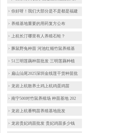
你好呀！我们大部分是不是都是福建
养殖基地重要的用药复方公布
上杭长汀哪里有人养殖石蛙？
豚鼠野兔种苗 河池红颊竹鼠养殖基
51三明莲藕种苗批发 三明莲藕种植
扁山汕尾2025深圳金线莲干货种苗批
龙岩上杭散养土鸡上杭鸡蛋鸡苗
南宁500对竹鼠养殖场 种苗基地 202
龙岩上杭番鸭苗养殖基地批发
龙岩贵妃鸡苗批发 贵妃鸡苗多少钱