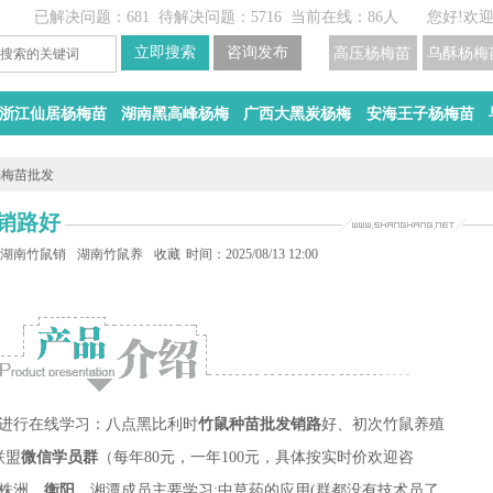
已解决问题：681
待解决问题：5716
当前在线：86人
您好!欢
高压杨梅苗
乌酥杨梅
浙江仙居杨梅苗
湖南黑高峰杨梅
广西大黑炭杨梅
安海王子杨梅苗
杨梅苗批发
销路好
苗
湖南竹鼠销路
湖南竹鼠养殖
收藏
时间：2025/08/13 12:00
进行在线学习：八点黑比利时
竹鼠种苗批发销路
好、初次竹鼠养殖
联盟
微信学员群
（每年80元，一年100元，具体按实时价欢迎咨
株洲、
衡阳
、湘潭成员主要学习:中草药的应用(群都没有技术员了，