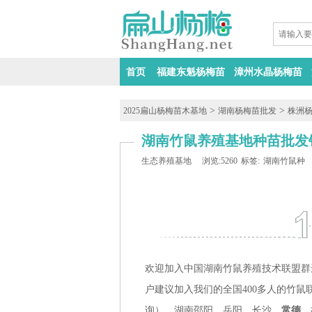
首页
福建东魁杨梅苗
漳州水晶杨梅苗
>
>
2025扁山杨梅苗木基地
湖南杨梅苗批发
株洲
湖南竹鼠养殖基地种苗批发
生态养殖基地
浏览:5260
标签:
湖南竹鼠种
欢迎加入中国湖南竹鼠养殖技术联盟群
户建议加入我们的全国400多人的竹鼠
询），湖南邵阳、岳阳、长沙、
常德
、