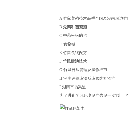
A 竹鼠养殖技术高手全国及湖南周边
B
湖南种苗繁殖
C 中药疾病防治
D 食物链
E 竹鼠食物配方
F
竹鼠建池技术
G 竹鼠日常管理及操作细节...
H 湖南运输应激反应预防和治疗
I 湖南市场渠道...
为了进化学习环境发广告发一次T出（