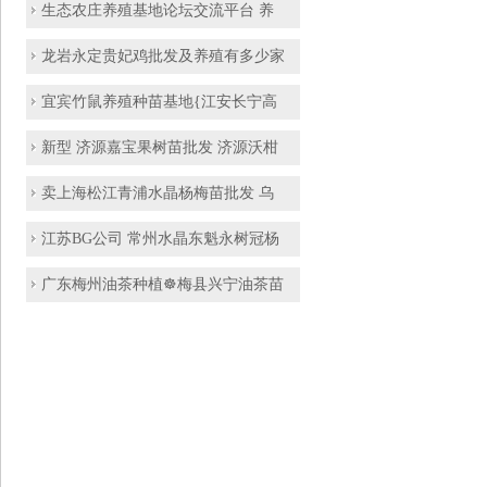
生态农庄养殖基地论坛交流平台 养
龙岩永定贵妃鸡批发及养殖有多少家
宜宾竹鼠养殖种苗基地{江安长宁高
新型 济源嘉宝果树苗批发 济源沃柑
卖上海松江青浦水晶杨梅苗批发 乌
江苏BG公司 常州水晶东魁永树冠杨
广东梅州油茶种植☸梅县兴宁油茶苗