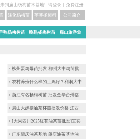
迎来到扁山杨梅苗木基地!
请登录
|
免费注册
苗培育基地
矮化杨梅苗价格
荸荠杨梅树苗培育
公司简介
早熟杨梅树苗
晚熟杨梅树苗
扁山旅游业
柳州蛋鸡母苗批发-柳州大中鸡苗批
农村养殖什么样的土鸡好？利润大中
浙江有名杨梅树苗 批发金华台州临
扁山大嫁接油茶杯苗批发价格 江西
[大果四川2025红花油茶苗批发]宜宾
广东肇庆油茶基地 肇庆油茶基地油