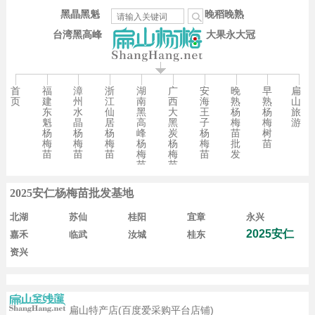
黑晶黑魁
晚稻晚熟
台湾黑高峰
大果永大冠
首
福
漳
浙
湖
广
安
晚
早
扁
页
建
州
江
南
西
海
熟
熟
山
东
水
仙
黑
大
王
杨
杨
旅
魁
晶
居
高
黑
子
梅
梅
游
杨
杨
杨
峰
炭
杨
苗
树
梅
梅
梅
杨
杨
梅
批
苗
苗
苗
苗
梅
梅
苗
发
苗
苗
2025安仁杨梅苗批发基地
北湖
苏仙
桂阳
宜章
永兴
2025安仁
嘉禾
临武
汝城
桂东
资兴
扁山特产店(百度爱采购平台店铺)