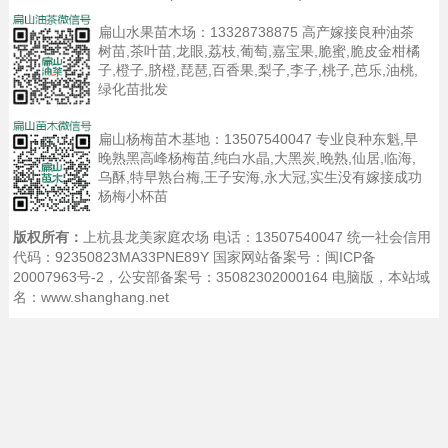
扁山水果苗木场：
13328738875
高产嫁接良种油茶
树苗,茶叶苗,龙眼,荔枝,葡萄,嘉宝果,脆蜜,脆皮金柑橘
子,橙子,脐橙,琵琶,百香果,梨子,李子,桃子,芭乐,油桃,
绿化苗批发
扁山杨梅苗木基地：
13507540047
专业良种东魁,早
晚熟黑高峰杨梅苗,纯白水晶,大黑炭,晚熟,仙居,临海,
乌酥,特早熟台梅,王子安海,永大冠,实生没有嫁接成功
杨梅小杯苗
版权所有：
上杭县龙美家庭农场 电话：13507540047 统一社会信用
代码：92350823MA33PNE89Y 国家网站备案号：
闽ICP备
20007963号-2
，公安部备案号：35082302000164
电脑版
，本站域
名：www.shanghang.net