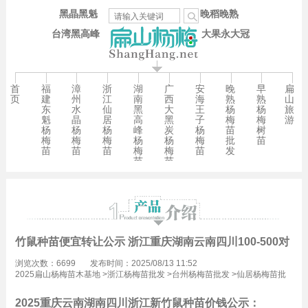
黑晶黑魁
晚稻晚熟
台湾黑高峰
大果永大冠
首
福
漳
浙
湖
广
安
晚
早
扁
页
建
州
江
南
西
海
熟
熟
山
东
水
仙
黑
大
王
杨
杨
旅
魁
晶
居
高
黑
子
梅
梅
游
杨
杨
杨
峰
炭
杨
苗
树
梅
梅
梅
杨
杨
梅
批
苗
苗
苗
苗
梅
梅
苗
发
苗
苗
竹鼠种苗便宜转让公示 浙江重庆湖南云南四川100-500对
浏览次数：6699
发布时间：2025/08/13 11:52
2025扁山杨梅苗木基地
>
浙江杨梅苗批发
>
台州杨梅苗批发
>
仙居杨梅苗批
发
2025重庆云南湖南四川浙江新竹鼠种苗价钱公示：