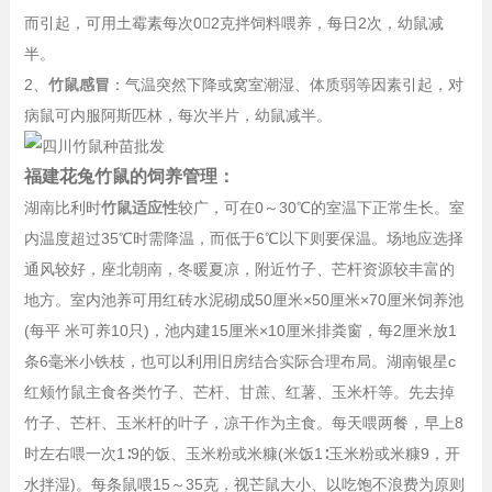
而引起，可用土霉素每次02克拌饲料喂养，每日2次，幼鼠减
半。
2、
竹鼠感冒
：气温突然下降或窝室潮湿、体质弱等因素引起，对
病鼠可内服阿斯匹林，每次半片，幼鼠减半。
福建花兔竹鼠的饲养管理：
湖南比利时
竹鼠适应性
较广，可在0～30℃的室温下正常生长。室
内温度超过35℃时需降温，而低于6℃以下则要保温。场地应选择
通风较好，座北朝南，冬暖夏凉，附近竹子、芒杆资源较丰富的
地方。室内池养可用红砖水泥砌成50厘米×50厘米×70厘米饲养池
(每平 米可养10只)，池内建15厘米×10厘米排粪窗，每2厘米放1
条6毫米小铁枝，也可以利用旧房结合实际合理布局。湖南银星c
红颊竹鼠主食各类竹子、芒杆、甘蔗、红薯、玉米杆等。先去掉
竹子、芒杆、玉米杆的叶子，凉干作为主食。每天喂两餐，早上8
时左右喂一次1∶9的饭、玉米粉或米糠(米饭1∶玉米粉或米糠9，开
水拌湿)。每条鼠喂15～35克，视芒鼠大小、以吃饱不浪费为原则