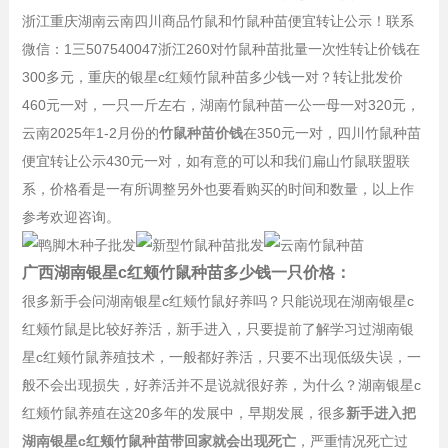
浙江重庆湖南云南四川商品竹鼠和竹鼠种苗便宜转让公示！联系
微信：1三507540047浙江260对竹鼠种苗批量一次性转让价钱在
300多元，重庆的银星c红颊竹鼠种苗多少钱一对？转让批发价
460元一对，一只一斤左右，湖南竹鼠种苗一公一母一对320元，
云南2025年1-2月份的
竹鼠种苗价钱
在350元一对，四川竹鼠种苗
便宜转让公示430元一对，如有意的可以和我们扁山竹鼠联盟联
系，价格看是一有所调整另外也要看购买的时间和数量，以上作
参考欢迎咨询。
广西湖南银星c红颊竹鼠种苗多少钱一只价格：
很多新手会问湖南银星c红颊竹鼠好养吗？只能说现在湖南银星c
红颊竹鼠是比较好养活，新手进入，只要提前了解学习过湖南银
星c红颊竹鼠养殖技术，一般都好养活，只要不出现低级失误，一
般不会出现损失，好养活并不是说就很好养，为什么？湖南银星c
红颊竹鼠养殖在这20多年的发展中，早期发展，很多
新手进入把
湖南银星c红颊竹鼠种苗带回家就会出现死亡
，严重情况死亡过