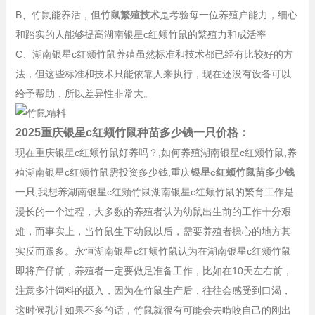
B、竹鼠能养活，但
竹鼠繁殖技术
是考验每一位养殖户能力，细心
和踏实的人能够提高湖南银星c红颊竹鼠的繁殖力和成活率
C、湖南银星c红颊竹鼠养殖虽然标准和技术都已经有比较好的方
法，但这些标准和技术只能依靠人来执行，现在还没有设备可以
给予帮助，所以差异性非常大。
2025重庆银星c红颊竹鼠种苗多少钱一只价格：
现在重庆银星c红颊竹鼠好养吗？,如何养殖湖南银星c红颊竹鼠,养
殖湖南银星c红颊竹鼠需投资多少钱,重庆
银星c红颊竹鼠苗多少钱
一只
,我想养湖南银星c红颊竹鼠湖南银星c红颊竹鼠的繁育工作是
漫长的一个过程，大多数的养殖者认为幼鼠出生前的工作十分艰
难，而事实上，当竹鼠生下幼鼠以后，需要养殖者操心的地方其
实反而跟多。永恒湖南银星c红颊竹鼠认为在湖南银星c红颊竹鼠
即将产仔前，养殖者一定要做足准备工作，比如在10天左右前，
注意多汁饲料的摄入，因为在竹鼠生产后，往往会感受到口渴，
这时候乳汁如果不多的话，竹鼠就很有可能会去啃咬自己的刚出