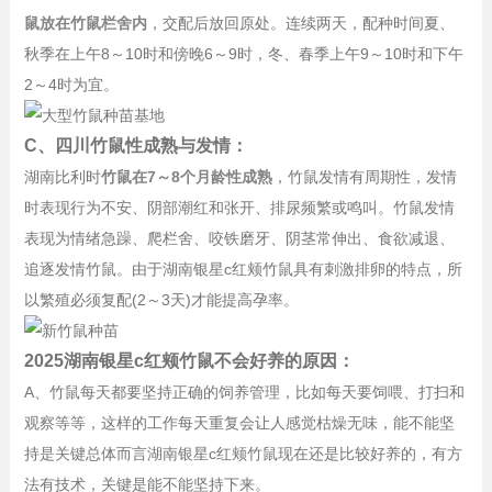
鼠放在竹鼠栏舍内
，交配后放回原处。连续两天，配种时间夏、
秋季在上午8～10时和傍晚6～9时，冬、春季上午9～10时和下午
2～4时为宜。
C、四川竹鼠性成熟与发情：
湖南比利时
竹鼠在7～8个月龄性成熟
，竹鼠发情有周期性，发情
时表现行为不安、阴部潮红和张开、排尿频繁或鸣叫。竹鼠发情
表现为情绪急躁、爬栏舍、咬铁磨牙、阴茎常伸出、食欲减退、
追逐发情竹鼠。由于湖南银星c红颊竹鼠具有刺激排卵的特点，所
以繁殖必须复配(2～3天)才能提高孕率。
2025湖南银星c红颊竹鼠不会好养的原因：
A、竹鼠每天都要坚持正确的饲养管理，比如每天要饲喂、打扫和
观察等等，这样的工作每天重复会让人感觉枯燥无味，能不能坚
持是关键总体而言湖南银星c红颊竹鼠现在还是比较好养的，有方
法有技术，关键是能不能坚持下来。