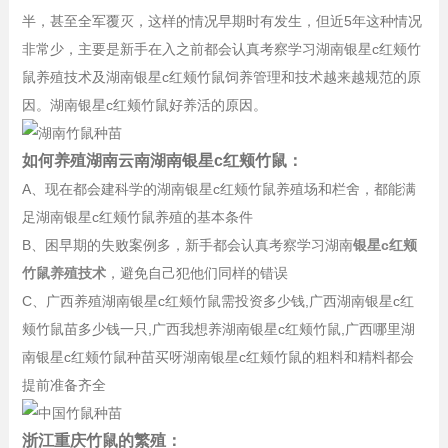
半，甚至全军覆灭，这样的情况早期时有发生，但近5年这种情况
非常少，主要是新手在入之前都会认真考察学习湖南银星c红颊竹
鼠养殖技术及湖南银星c红颊竹鼠饲养管理和技术越来越规范的原
因。湖南银星c红颊竹鼠好养活的原因。
如何养殖湖南云南湖南银星c红颊竹鼠：
A、现在都会建科学的湖南银星c红颊竹鼠养殖场和栏舍，都能满
足湖南银星c红颊竹鼠养殖的基本条件
B、困早期的失败案例多，新手都会认真考察学习湖南
银星c红颊
竹鼠养殖技术
，避免自己犯他们同样的错误
C、广西养殖湖南银星c红颊竹鼠需投资多少钱,广西湖南银星c红
颊竹鼠苗多少钱一只,广西我想养湖南银星c红颊竹鼠,广西哪里湖
南银星c红颊竹鼠种苗买呀湖南银星c红颊竹鼠的粗料和精料都会
提前准备齐全
浙江重庆竹鼠的繁殖：