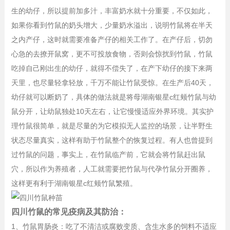
生的幼仔，所以提前加多汁，丰富奶水就十分重要，不仅如此，
如果你看到竹鼠的奶头增大，少量奶水溢出，说明竹鼠将在半天
之内产仔，这时就需要准备产仔的相关工作了。在产仔后，切勿
心急的去撩开鼠窝，更不可投放食物，否则会惊扰到竹鼠，竹鼠
吃掉自己刚出生的幼仔，就得不偿失了，在产下幼仔的接下来两
天里，也尽量轻拿轻放，千万不能让竹鼠受惊。在生产后40天，
幼仔就可以断奶了，具体的做法就是将母湖南银星c红颊竹鼠与幼
鼠分开，让幼鼠独处10天左右，让它慢慢适应外界环境。其实护
理竹鼠很简单，就是尽量的为它模拟无人监控的场景，让半野生
状态尽量真实，这样有助于竹鼠整个的恢复过程。有人也曾提到
过竹鼠的问题，事实上，在竹鼠临产前，它就会将竹鼠赶出鼠
穴，所以作为养殖者，人工就需要把竹鼠与代孕竹鼠分开圈养，
这样更有利于湖南银星c红颊竹鼠繁殖。
四川竹鼠的常见疫病及其防治：
1、竹鼠胃肠炎：吃了不清洁或腐败变质、含生水多的饲料不适应