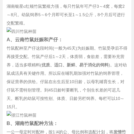
湖南银星c红颊竹鼠繁殖力强，每只竹鼠年可产仔3～4窝，每窝2
～8只。幼鼠饲养5～6个月即可长至1～1.5公斤，8个月后可进行
交配繁殖。
A、云南竹鼠妊娠和产仔：
竹鼠配种至产仔这段时间(一般为45天)为妊娠期。竹鼠受孕后不得
再接受交配。竹鼠产仔后1～2天，体质弱，食欲差，需要补充营
养，适当多喂精料(
优质、适口、新鲜、易于消化的饲料
)。这对幼
鼠成活具有关键作用。所以应在哺乳期加强对竹鼠的饲养管理，
保证营养的供给。仔鼠在出生后至10日龄，以母乳哺育生长，对
仔鼠不需特别管理。到45日龄时要断乳，个别生长差的可迟几
天。断乳的幼鼠可按性别、体质、日龄另栏饲养。每栏可以10～
15只。
B、湖南竹鼠配种方法：
一公一母定时对配种，按1∶4的公、母比例和选配计划，将
发情竹