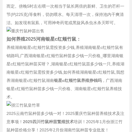
而定。傍晚5时左右喂一次相当于鼠长两倍的新鲜、卫生的芒杆一
节(约225克)等食料，切勿喂水。每天清理一次，保持池内干爽清
洁。如发现有鼠虱，可用神奇药笔或黑旋风杀虫水杀灭即可。
如何养殖2025河南银星c红颊竹鼠：
养殖湖南银星c红颊竹鼠需投资多少钱,养殖湖南银星c红颊竹鼠有
销路吗,广西湖南银星c红颊竹鼠种苗多少钱一只价格_哪里湖南银
星c红颊竹鼠种苗买呀？,湖南银星c红颊竹鼠苗多少钱一只,养殖湖
南银星c红颊竹鼠需投资多少钱,如何养殖湖南银星c红颊竹鼠,我想
养湖南银星c红颊竹鼠湖南
银星c红颊竹鼠养殖挣钱吗
，广西湖南
银星c红颊竹鼠种苗多少钱一只价格、湖南银星c红颊竹鼠养殖技
术。
2025云南竹鼠种苗多少钱一对！2025重庆竹鼠种苗养殖技术及注
意事项！
2025四川竹鼠种苗繁殖技术
培训！2025年1月份浙江竹
鼠种苗价格分享！2025年2月份湖南竹鼠种苗专业批发！