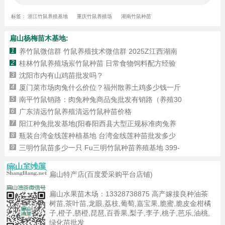
标签：
浙江竹鼠养殖基地
重庆竹鼠养殖场
湖南竹鼠种苗
扁山杨梅苗木基地:
1
养竹鼠微信群 竹鼠养殖技术微信群 2025Z江西湖南
2
桂林竹鼠养殖场岽竹鼠种苗 日常食物饲料配方经验
3
沈阳市内有山鸡苗批发吗？
4
厦门菜市场肉兔什么价位？福州散养土鸡多少钱一斤
5
南平竹鼠销路：肉兔种兔商品兔批发有销路（养殖30
6
广东清远竹鼠养殖清远竹鼠种苗价格
7
阳江种兔批发基地(阳春阳西县大型正规标准肉兔养
8
瓶装台湾金线莲种植基地 台湾金线莲种苗批发多少
9
三明竹鼠苗多少一只 Fu三明竹鼠种苗养殖基地 399-
扁山特产店(百度爱采购平台店铺)
扁山水果苗木场：
13328738875
高产嫁接良种油茶
树苗,茶叶苗,龙眼,荔枝,葡萄,嘉宝果,脆蜜,脆皮金柑橘
子,橙子,脐橙,琵琶,百香果,梨子,李子,桃子,芭乐,油桃,
绿化苗批发