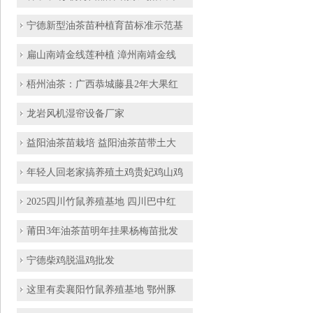
宁德新型油茶苗种植育苗标准示范基
扁山南靖金线莲种植 漳州南靖金线
梧州油茶：广西恭城藤县2年大果红
龙岩风机湿帘设备厂家
益阳油茶苗栽培 益阳油茶苗带土大
年轻人回老家搞养殖土鸡贵妃鸡山鸡
2025四川竹鼠养殖基地 四川巴中红
莆田3年油茶苗明年挂果杨梅苗批发
宁德柴鸡脱温鸡批发
这里有卖襄阳竹鼠养殖基地 鄂州豚