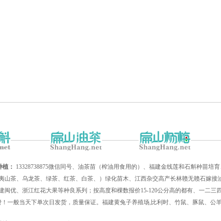
种植：
13328738875微信同号、油茶苗（榨油用食用的）、福建金线莲和石斛种苗
夷山茶、乌龙茶、绿茶、红茶、白茶、）绿化苗木、江西杂交高产长林赣无赣石嫁接油
建闽优、浙江红花大果等种良系列；按高度和棵数报价15-120公分高的都有、一二
递费！一般当天下单次日发货，质量保证。福建黄兔子养殖场,比利时、竹鼠、豚鼠、公