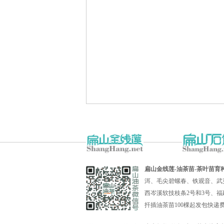
扁山金线莲-油茶苗-茶叶苗育
洱、毛尖碧螺春、铁观音、武
西岑溪软技枝条2号和3号、福
扦插油茶苗100棵起发包快