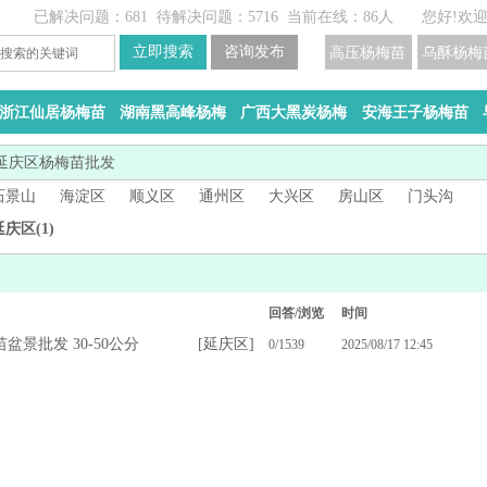
已解决问题：681
待解决问题：5716
当前在线：86人
您好!欢
高压杨梅苗
乌酥杨梅
浙江仙居杨梅苗
湖南黑高峰杨梅
广西大黑炭杨梅
安海王子杨梅苗
延庆区杨梅苗批发
石景山
海淀区
顺义区
通州区
大兴区
房山区
门头沟
延庆区(1)
回答/浏览
时间
盆景批发 30-50公分
[
延庆区
]
0/1539
2025/08/17 12:45