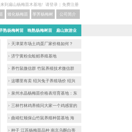
迎来到扁山杨梅苗木基地!
请登录
|
免费注册
苗培育基地
矮化杨梅苗价格
荸荠杨梅树苗培育
公司简介
早熟杨梅树苗
晚熟杨梅树苗
扁山旅游业
天津菜市场土鸡蛋厂家价格如何？
济宁黄粉虫蚯蚓养殖基地
养竹鼠微信群 竹鼠养殖技术微信群
这哪里有卖 绍兴兔子养殖场价 绍兴
泉州水晶杨梅苗价格表培育基地：东
三林竹林鸡养殖问大家一个鸡感冒的
曲靖红颊保山竹鼠养殖种苗基地 海
种子 江苏杨梅苗品种 南京乌酥白蒂