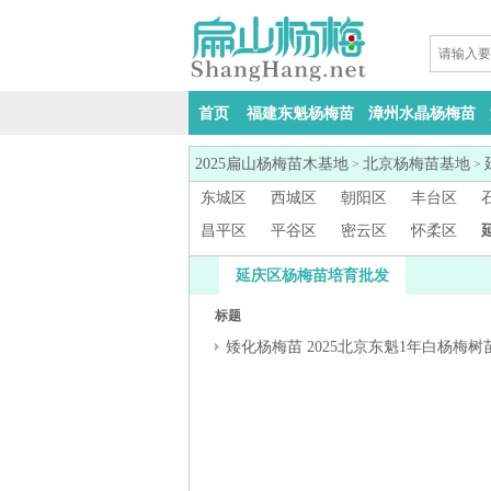
首页
福建东魁杨梅苗
漳州水晶杨梅苗
2025扁山杨梅苗木基地
北京杨梅苗基地
>
>
东城区
西城区
朝阳区
丰台区
昌平区
平谷区
密云区
怀柔区
延庆区杨梅苗培育批发
标题
矮化杨梅苗 2025北京东魁1年白杨梅树苗