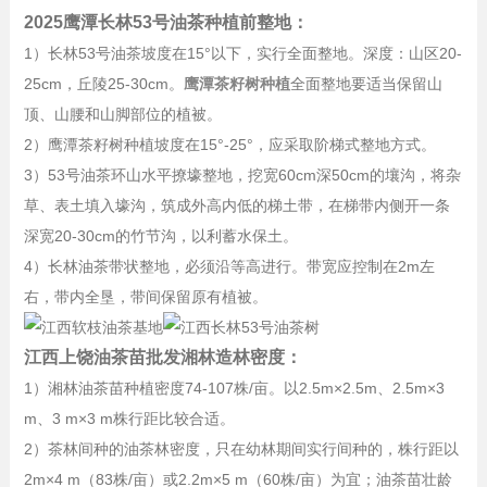
2025鹰潭长林53号油茶种植前整地：
1）长林53号油茶坡度在15°以下，实行全面整地。深度：山区20-
25cm，丘陵25-30cm。
鹰潭茶籽树种植
全面整地要适当保留山
顶、山腰和山脚部位的植被。
2）鹰潭茶籽树种植坡度在15°-25°，应采取阶梯式整地方式。
3）53号油茶环山水平撩壕整地，挖宽60cm深50cm的壤沟，将杂
草、表土填入壕沟，筑成外高内低的梯土带，在梯带内侧开一条
深宽20-30cm的竹节沟，以利蓄水保土。
4）长林油茶带状整地，必须沿等高进行。带宽应控制在2m左
右，带内全垦，带间保留原有植被。
江西上饶油茶苗批发湘林造林密度：
1）湘林油茶苗种植密度74-107株/亩。以2.5m×2.5m、2.5m×3
m、3 m×3 m株行距比较合适。
2）茶林间种的油茶林密度，只在幼林期间实行间种的，株行距以
2m×4 m（83株/亩）或2.2m×5 m（60株/亩）为宜；油茶苗壮龄