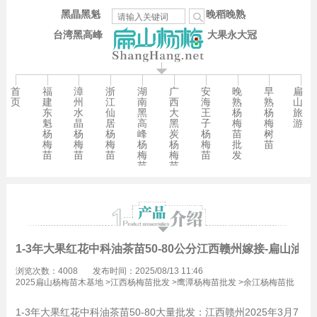
黑晶黑魁
晚稻晚熟
台湾黑高峰
大果永大冠
首
福
漳
浙
湖
广
安
晚
早
扁
页
建
州
江
南
西
海
熟
熟
山
东
水
仙
黑
大
王
杨
杨
旅
魁
晶
居
高
黑
子
梅
梅
游
杨
杨
杨
峰
炭
杨
苗
树
梅
梅
梅
杨
杨
梅
批
苗
苗
苗
苗
梅
梅
苗
发
苗
苗
1-3年大果红花中科油茶苗50-80公分江西赣州嫁接-扁山油茶
浏览次数：4008
发布时间：2025/08/13 11:46
2025扁山杨梅苗木基地
>
江西杨梅苗批发
>
鹰潭杨梅苗批发
>
余江杨梅苗批
发
1-3年大果红花中科油茶苗50-80大量批发：江西赣州2025年3月7