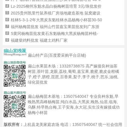
4
Lz-2025柳州东魁水晶白杨梅树苗培育 3元/珠批发价
5
2025贵州凯里竹鼠养殖厂房场地建造基地 鼠窝建设
6
桂林5-3-1-2年大黑炭东魁桂林水晶杨梅小杯苗30-50
7
福州杨梅苗批发 福州山竹苗嘉宝果苗批发到广东浙
8
S​黄冈杨梅苗批发黄石东魁杨梅大黑炭杨梅苗种植-
9
福建柴鸡料批发 福建土鸡料厂家
扁山特产店(百度爱采购平台店铺)
扁山水果苗木场：
13328738875
高产嫁接良种油茶
树苗,茶叶苗,龙眼,荔枝,葡萄,嘉宝果,脆蜜,脆皮金柑橘
子,橙子,脐橙,琵琶,百香果,梨子,李子,桃子,芭乐,油桃,
绿化苗批发
扁山杨梅苗木基地：
13507540047
专业良种东魁,早
晚熟黑高峰杨梅苗,纯白水晶,大黑炭,晚熟,仙居,临海,
乌酥,特早熟台梅,王子安海,永大冠,实生没有嫁接成功
杨梅小杯苗
版权所有：
上杭县龙美家庭农场 电话：13507540047 统一社会信用