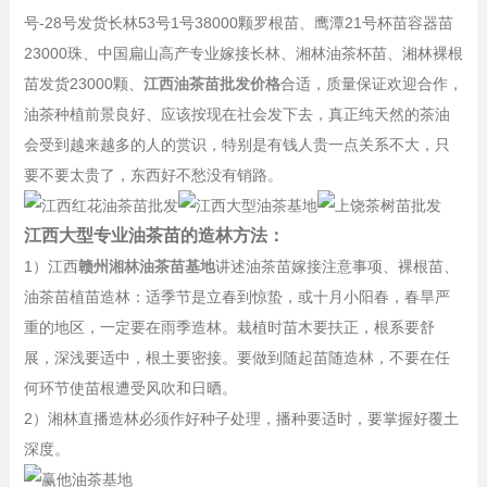
号-28号发货长林53号1号38000颗罗根苗、鹰潭21号杯苗容器苗
23000珠、中国扁山高产专业嫁接长林、湘林油茶杯苗、湘林裸根
苗发货23000颗、
江西油茶苗批发价格
合适，质量保证欢迎合作，
油茶种植前景良好、应该按现在社会发下去，真正纯天然的茶油
会受到越来越多的人的赏识，特别是有钱人贵一点关系不大，只
要不要太贵了，东西好不愁没有销路。
江西大型专业油茶苗的造林方法：
1）江西
赣州湘林油茶苗基地
讲述油茶苗嫁接注意事项、裸根苗、
油茶苗植苗造林：适季节是立春到惊蛰，或十月小阳春，春旱严
重的地区，一定要在雨季造林。栽植时苗木要扶正，根系要舒
展，深浅要适中，根土要密接。要做到随起苗随造林，不要在任
何环节使苗根遭受风吹和日晒。
2）湘林直播造林必须作好种子处理，播种要适时，要掌握好覆土
深度。