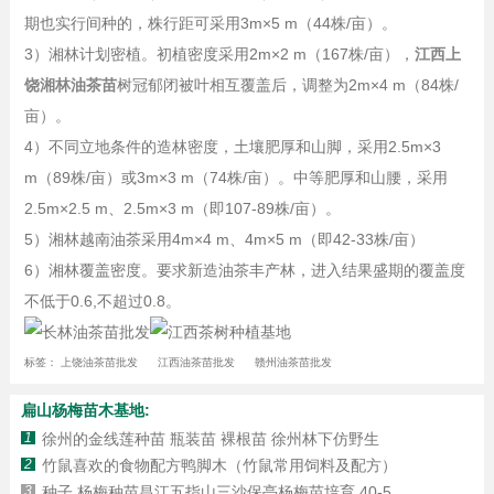
期也实行间种的，株行距可采用3m×5 m（44株/亩）。
3）湘林计划密植。初植密度采用2m×2 m（167株/亩），
江西上
饶湘林油茶苗
树冠郁闭被叶相互覆盖后，调整为2m×4 m（84株/
亩）。
4）不同立地条件的造林密度，土壤肥厚和山脚，采用2.5m×3
m（89株/亩）或3m×3 m（74株/亩）。中等肥厚和山腰，采用
2.5m×2.5 m、2.5m×3 m（即107-89株/亩）。
5）湘林越南油茶采用4m×4 m、4m×5 m（即42-33株/亩）
6）湘林覆盖密度。要求新造油茶丰产林，进入结果盛期的覆盖度
不低于0.6,不超过0.8。
标签：
上饶油茶苗批发
江西油茶苗批发
赣州油茶苗批发
扁山杨梅苗木基地:
1
徐州的金线莲种苗 瓶装苗 裸根苗 徐州林下仿野生
2
竹鼠喜欢的食物配方鸭脚木（竹鼠常用饲料及配方）
3
种子 杨梅种苗昌江五指山三沙保亭杨梅苗培育 40-5