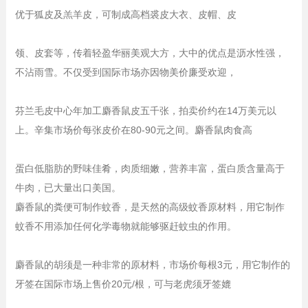
优于狐皮及羔羊皮，可制成高档裘皮大衣、皮帽、皮
领、皮套等，传着轻盈华丽美观大方，大中的优点是沥水性强，
不沾雨雪。不仅受到国际市场亦因物美价廉受欢迎，
芬兰毛皮中心年加工麝香鼠皮五千张，拍卖价约在14万美元以
上。辛集市场价每张皮价在80-90元之间。麝香鼠肉食高
蛋白低脂肪的野味佳肴，肉质细嫩，营养丰富，蛋白质含量高于
牛肉，已大量出口美国。
麝香鼠的粪便可制作蚊香，是天然的高级蚊香原材料，用它制作
蚊香不用添加任何化学毒物就能够驱赶蚊虫的作用。
麝香鼠的胡须是一种非常的原材料，市场价每根3元，用它制作的
牙签在国际市场上售价20元/根，可与老虎须牙签媲