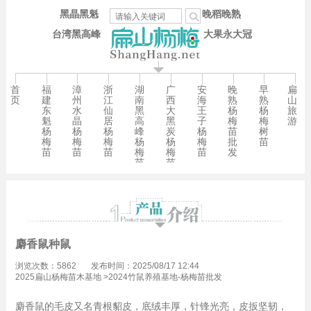
黑晶黑魁
晚稻晚熟
台湾黑高峰
大果永大冠
首
福
漳
浙
湖
广
安
晚
早
扁
页
建
州
江
南
西
海
熟
熟
山
东
水
仙
黑
大
王
杨
杨
旅
魁
晶
居
高
黑
子
梅
梅
游
杨
杨
杨
峰
炭
杨
苗
树
梅
梅
梅
杨
杨
梅
批
苗
苗
苗
苗
梅
梅
苗
发
苗
苗
麝香鼠种鼠
浏览次数：5862
发布时间：2025/08/17 12:44
2025扁山杨梅苗木基地
>
2024竹鼠养殖基地-杨梅苗批发
麝香鼠的毛皮又名青根貂皮，底绒丰厚，针锋光亮，皮扳坚韧，