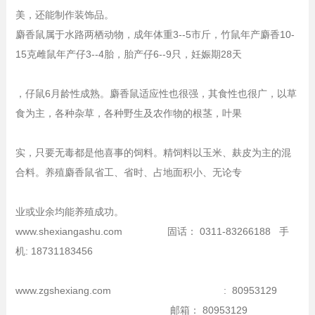
美，还能制作装饰品。
麝香鼠属于水路两栖动物，成年体重3--5市斤，竹鼠年产麝香10-
15克雌鼠年产仔3--4胎，胎产仔6--9只，妊娠期28天
，仔鼠6月龄性成熟。麝香鼠适应性也很强，其食性也很广，以草
食为主，各种杂草，各种野生及农作物的根茎，叶果
实，只要无毒都是他喜事的饲料。精饲料以玉米、麸皮为主的混
合料。养殖麝香鼠省工、省时、占地面积小、无论专
业或业余均能养殖成功。
www.shexiangashu.com 固话： 0311-83266188 手
机: 18731183456
www.zgshexiang.com : 80953129
邮箱： 80953129