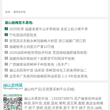
标签：
麝香鼠种鼠
扁山杨梅苗木基地:
1
2025吃草 福建老黄牛山羊养殖场 龙岩上杭小黄牛养
2
宁化脱温鸡苗批发
3
造型高压东魁永树冠杨梅大杯苗 浙江福建广西江西
4
福建散养土鸡蛋日产量10万枚
5
2025油茶种植管理技术列表 育苗移植施肥修剪病害-
6
福建肉兔价格如何？如要货可到我漳平收购
7
广西嫁接油茶树种子种苗基地（高丰产）
8
扁山岳阳茶叶苗 油茶苗 茶树苗绿化工程食用榨油二
9
这里有广东惠州的杨梅苗和油茶苗 1-2-3年批发基地
扁山特产店(百度爱采购平台店铺)
扁山水果苗木场：
13328738875
高产嫁接良种油茶
树苗,茶叶苗,龙眼,荔枝,葡萄,嘉宝果,脆蜜,脆皮金柑橘
子,橙子,脐橙,琵琶,百香果,梨子,李子,桃子,芭乐,油桃,