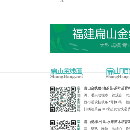
来!
扁山金线莲-油茶苗-茶叶苗育
洱、毛尖碧螺春、铁观音、武
西岑溪软技枝条2号和3号、福
扦插油茶苗100棵起发包快
扁山杨梅-竹鼠-水果苗木培育
蒂、早熟、晚熟、冰糖心、晚