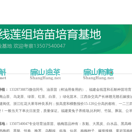
种植：
13328738875微信同号、油茶苗（榨油用食用的）、福建金线莲和石斛种苗
夷山茶、乌龙茶、绿茶、红茶、白茶、）绿化苗木、江西杂交高产长林赣无赣石嫁接油
建闽优、浙江红花大果等种良系列；按高度和棵数报价15-120公分高的都有、一二
递费！一般当天下单次日发货，质量保证。福建黄兔子养殖场,比利时、竹鼠、豚鼠、公
基地：
13507540047专业培育油茶苗、杨梅苗品种有：东魁、大黑炭、白水晶、黑
熟晚稻、黑魁、恒春、晚荠、乌酥核、临海、仙居、杨梅种子、嫁接接穗、黄岩等杨