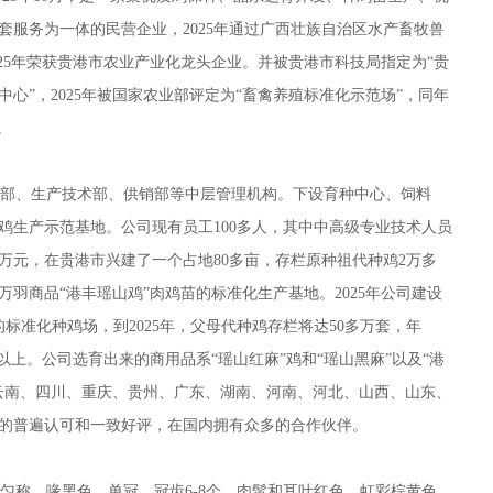
套服务为一体的民营企业，2025年通过广西壮族自治区水产畜牧兽
025年荣获贵港市农业产业化龙头企业。并被贵港市科技局指定为“贵
心”，2025年被国家农业部评定为“畜禽养殖标准化示范场”，同年
。
部、生产技术部、供销部等中层管理机构。下设育种中心、饲料
鸡生产示范基地。公司现有员工100多人，其中中高级专业技术人员
100多万元，在贵港市兴建了一个占地80多亩，存栏原种祖代种鸡2万多
多万羽商品“港丰瑶山鸡”肉鸡苗的标准化生产基地。2025年公司建设
的标准化种鸡场，到2025年，父母代种鸡存栏将达50多万套，年
羽以上。公司选育出来的商用品系“瑶山红麻”鸡和“瑶山黑麻”以及“港
云南、四川、重庆、贵州、广东、湖南、河南、河北、山西、山东、
的普遍认可和一致好评，在国内拥有众多的合作伙伴。
称。喙黑色。单冠，冠齿6-8个。肉髯和耳叶红色，虹彩棕黄色。