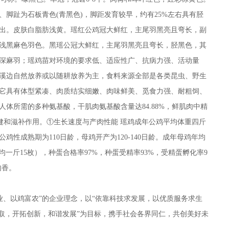
脚趾为石板青色(青黑色)，脚距发育较早，约有25%左右具有胫
出。皮肤白脂肪浅黄。瑶红公鸡冠大鲜红，主尾羽黑亮且弯长，副
浅黑麻色羽色。黑瑶公冠大鲜红，主尾羽黑亮且弯长，胫黑色，其
深麻羽；瑶鸡苗对环境的要求低、适应性广、抗病力强、活动量
溪边自然放养或以随耕放养为主，食料来源全部是各类昆虫、野生
它具有体型紧凑、肉质结实细嫩、肉味鲜美、觅食力强、耐粗饲、
体所需的多种氨基酸，干肌肉氨基酸含量达84.88%，鲜肌肉中精
保健和滋补作用。①生长速度与产肉性能 瑶鸡成年公鸡平均体重四斤
性成熟期为110日龄，母鸡开产为120-140日龄。成年母鸡年均
克（平均一斤15枚），种蛋合格率97%，种蛋受精率93%，受精蛋孵化率9
肉香。
、以鸡富农”的企业理念，以“依靠科技求发展，以优质服务求生
进取，开拓创新，和谐发展”为目标，携手社会各界同仁，共创美好未