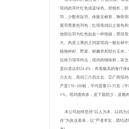
瑶鸡的耳叶红色或蓝绿色。胫细长，胫、
羽，少数有趾羽。体躯呈梭形，胸骨突
翼羽黑黄色羽色；红瑶母鸡以土黄色和
他部位羽为红色如血一样艳丽；黑瑶母
大、肉质上乘的土鸡苗瑶鸡一般在林中
植物种籽、野菜、鲜嫩草和部分玉米。
抗病力强等特点，瑶鸡肉细味鲜，富含人
蛋白质达到24.4%，有着极高的食疗
六左右，母鸡三斤四左右。②广西瑶鸡公鸡
产蛋170~180枚，平均蛋重33-35
1%。瑶鸡瘦肉多，皮下脂肪少，皮脆
本公司始终坚持“以人为本、以鸡为业
存”为执业基准，以“严谨求实，团结