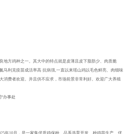
良地方鸡种之一。其大中的特点就是皮薄且皮下脂肪少、肉质脆
氮马利克疫苗成活率高 抗病强,一直以来瑶山鸡以毛色鲜亮、肉细味
大消费者欢迎。并且供不应求，市场前景非常利好。欢迎广大养殖
南宁办事处
25年10月，是一家集优质鸡保种、品系选育开发、种鸡苗生产、优