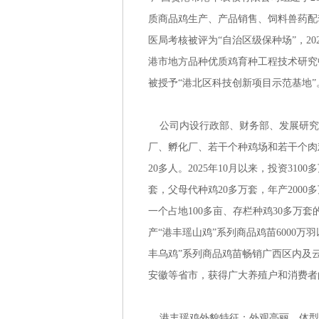
质商品鸡生产、产品销售、饲料兽药配
医局考核被评为“自治区级保种场”，2
港市地方品种优质鸡育种工程技术研究中
被授予“港北区科技创新项目示范基地”
公司内设行政部、财务部、发展研究
厂、孵化厂、若干个种鸡场和若干个肉
20多人。2025年10月以来，投资3
套，父母代种鸡20多万套，年产2000
一个占地100多亩、存栏种鸡30多万套
产“港丰瑶山鸡”系列商品鸡苗6000万
丰乌鸡”系列商品鸡苗畅销广西区内及
安徽等省市，获得广大养殖户和消费者
港丰瑶鸡外貌特征：外观亮丽。体型匀