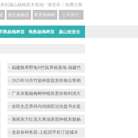
迎来到扁山杨梅苗木基地!
请登录
|
免费注册
苗培育基地
矮化杨梅苗价格
荸荠杨梅树苗培育
公司简介
早熟杨梅树苗
晚熟杨梅树苗
扁山旅游业
销广西黑瑶鸡苗和红瑶鸡苗供应
福建散养野兔H竹鼠养殖基地-福建竹
2025年10月竹鼠种苗批发价格出售销
广东东魁杨梅树种植前景价格利润大
农民生态养鸡与鸡病防治光盘书全套
海南东方红花大果油茶苗种植东魁杨
龙岩各种鱼苗-上杭武平长汀连城冷