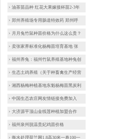
油茶苗品种 红花大果嫁接杯苗2-3年
郑州养殖场专用肠道特效药 郑州呼
月月兔竹鼠种苗价格为什么这么贵？
卖张家界标准化杨梅苗培育基地 张
福州养兔：福州竹鼠养殖基地种兔创
生态土鸡养殖（关于种畜禽生产经营
湘西杨梅种植基地东魁杨梅苗黑炭利
中国生态农庄网友情链接免费加入
大济源平顶山金线莲种植加盟合作
福州泉州脱温贵妃鸡苗价格
衡水处理荷兰网1.8高30米一卷100一