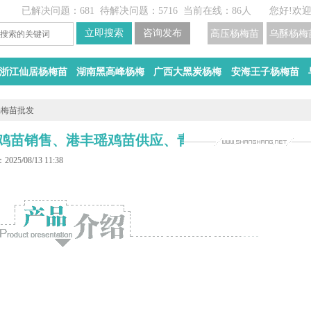
已解决问题：681
待解决问题：5716
当前在线：86人
您好!欢
高压杨梅苗
乌酥杨梅
浙江仙居杨梅苗
湖南黑高峰杨梅
广西大黑炭杨梅
安海王子杨梅苗
杨梅苗批发
鸡苗销售、港丰瑶鸡苗供应、青脚土鸡苗供应、直
025/08/13 11:38