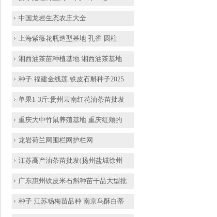
中国龙岩生态农庄大全
上海紫薇花瓶造型基地 孔雀 圆柱
湘西油茶苗种植基地 湘西油茶基地
种子 福建金线莲.铁皮石斛种子2025
单果1-3斤:贵州云南红花油茶苗批发
重庆大中竹鼠养殖基地 重庆红颊的
龙岩荷兰网围栏网护栏网
江苏高产油茶苗批发(扬州盐城徐州
广东惠州铁皮米石斛种苗干品大型批
种子 江苏杨梅苗品种 南京乌酥白蒂