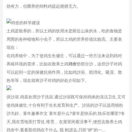
劲有力，但圈养的饲料鸡提起翅膀无力。
土鸡是散养的，所以土鸡的饮用水是附近山泉的水，吃的食物是
周围的各种植物和小虫子，所以土鸡的营养价值比较高。主要表
现在：
在鸡养殖中，为了使鸡生长健壮，可以通过一些方法来达到鸡对
养殖环境的需求，比如在散养土鸡
鸡舍
垫部分沙，这些沙子对鸡
可以起到一定的保健抗病作用，比如鸡沙浴、助消化、吸湿、散
热等等，现在就将沙子对鸡的好处介绍如下。
供沙浴 鸡喜欢用沙子洗浴,通过沙浴既可保持鸡体的清洁卫生,又可
使鸡体健壮,十分有利于生长发育和生产。沙浴的沙子以选用细粒
沙为好。童年趣事作文 童年是什么?童年是快乐的,快乐在哪里?冬
天,我在雪地里打雪仗,堆雪... 在屋里闲着没事干,便想去散养土鸡
鸡舍中,看看那些鸡在干什么. 我 刚进去,只听“砰”的一...