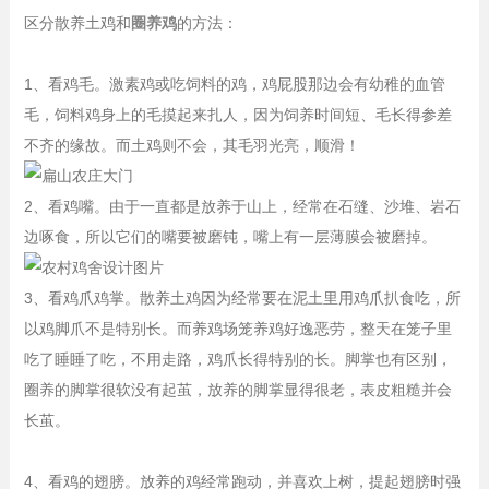
区分散养土鸡和
圈养鸡
的方法：
1、看鸡毛。激素鸡或吃饲料的鸡，鸡屁股那边会有幼稚的血管
毛，饲料鸡身上的毛摸起来扎人，因为饲养时间短、毛长得参差
不齐的缘故。而土鸡则不会，其毛羽光亮，顺滑！
2、看鸡嘴。由于一直都是放养于山上，经常在石缝、沙堆、岩石
边啄食，所以它们的嘴要被磨钝，嘴上有一层薄膜会被磨掉。
3、看鸡爪鸡掌。散养土鸡因为经常要在泥土里用鸡爪扒食吃，所
以鸡脚爪不是特别长。而养鸡场笼养鸡好逸恶劳，整天在笼子里
吃了睡睡了吃，不用走路，鸡爪长得特别的长。脚掌也有区别，
圈养的脚掌很软没有起茧，放养的脚掌显得很老，表皮粗糙并会
长茧。
4、看鸡的翅膀。放养的鸡经常跑动，并喜欢上树，提起翅膀时强