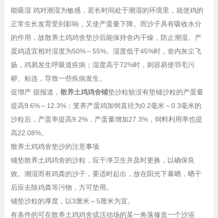
能吸湿 鸡对潮湿为敏感，若长时间处于潮湿的环境里，就使鸡的
正常生长发育受到影响，又使产蛋量下降。而沙子具有吸收水分
的作用，故散养土鸡鸡舍垫沙后能保持舍内干燥，防止潮湿。产
蛋鸡适宜相对湿度为50%～55%。湿度低于45%时，舍内灰尘飞
扬，鸡易发生呼吸道疾病；湿度高于72%时，则容易使羽毛污
秽、粘连，导致一些疾病发生。
促增产 据报道，
散养土鸡鸡舍铺
垫沙粒较没有垫铺沙粒的产蛋量
提高9.6%～12.3%；笼养产蛋鸡加饲直径为0.2毫米～0.3毫米的
沙粒后，产蛋率提高9.2%，产蛋量增加27.3%，饲料利用率也提
高22.08%。
散养土鸡鸡舍垫沙的注意事项
铺垫散养土鸡鸡舍的沙粒，应干净卫生并及时更换，以确保良
效。潮湿而有鸡粪的沙子，要适时起出，放在阳光下暴晒，晒干
后应去除鸡粪等污物，方可垫用。
铺垫沙粒的厚度，以3厘米～5厘米为宜。
有条件的可在散养土鸡鸡舍或活动场的某一角落修造一个沙浴