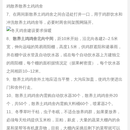
鸡散养散养土鸡鸡舍
7、在两间新散养土鸡鸡舍之间合适处打井一口，用于鸡群饮水和
冲洗散养土鸡鸡舍等，必要时两舍间架围网隔开。
8、
散养土鸡鸡舍北向中间
，距10米开始，沿北向各建2--2.5米
宽，伸向远端的简易雨阳棚，高度1.5米，供鸡群遮阳和避暴雨，
并在棚中设水管及自动饮水器，或在每个自动饮水器上方建独立
的雨阳棚，每个棚的面积据情况定（据果树密度），每个饮水器
之间相距10--12米。
9、散养土鸡鸡舍外土地应适当平整，大沟应加盖，使鸡方便进出
门和舍外行走。
10、散养土鸡鸡舍内需购自动饮水器30个，散养土鸡鸡舍外20
个，共50个，散养土鸡鸡舍内需购大料桶60个，喷雾器2个。
11、冬季草叶干枯，虫子冬眠，不适合放养鸡群，如果要放养，
必须每天给鸡提供玉米粉，豆粕，麸皮，大量的蔬菜大棚内的余
菜和菜帮等有机废弃物，目前，大棚内采摘后剩下的菜帮就可以