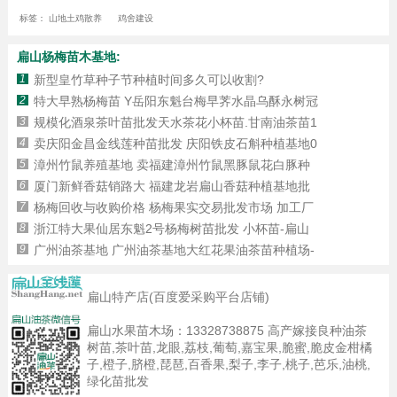
标签：
山地土鸡散养
鸡舍建设
扁山杨梅苗木基地:
1
新型皇竹草种子节种植时间多久可以收割?
2
特大早熟杨梅苗 Y岳阳东魁台梅早荠水晶乌酥永树冠
3
规模化酒泉茶叶苗批发天水茶花小杯苗.甘南油茶苗1
4
卖庆阳金昌金线莲种苗批发 庆阳铁皮石斛种植基地0
5
漳州竹鼠养殖基地 卖福建漳州竹鼠黑豚鼠花白豚种
6
厦门新鲜香菇销路大 福建龙岩扁山香菇种植基地批
7
杨梅回收与收购价格 杨梅果实交易批发市场 加工厂
8
浙江特大果仙居东魁2号杨梅树苗批发 小杯苗-扁山
9
广州油茶基地 广州油茶基地大红花果油茶苗种植场-
扁山特产店(百度爱采购平台店铺)
扁山水果苗木场：
13328738875
高产嫁接良种油茶
树苗,茶叶苗,龙眼,荔枝,葡萄,嘉宝果,脆蜜,脆皮金柑橘
子,橙子,脐橙,琵琶,百香果,梨子,李子,桃子,芭乐,油桃,
绿化苗批发