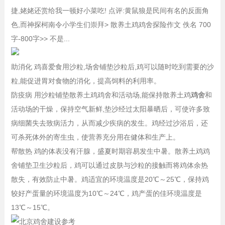
捷,姥姥还赏给我一顿好小菜吃! 点评:黄鼠狼是民间有名的反面角
色,而神探柯南令小学生们崇拜> 散养土鸡鸡舍探险作文 佚名 700
字-800字>> 不是...
助消化 鸡喜爱食用沙粒,场舍铺垫沙粒后,鸡可以随时吃到需要的沙
粒,能促进胃对食物的消化，提高饲料的利用率。
防疫病 用沙粒铺垫散养土鸡鸡舍和活动场,能保持散养土鸡
鸡舍
和
活动场的干燥，保持空气新鲜,垫沙经过太阳暴晒后，可使许多致
病细菌失去致病活力，从而减少疾病的发生。鸡经过沙浴后，还
可杀死体外的寄生虫，使营养充分用在健体和生产上。
帮散热 鸡的体表没有汗腺，盛夏时期容易发生中暑。散养土鸡鸡
舍铺垫卫生沙粒后，鸡可以通过皮肤与沙粒的接触而将鸡体余热
散失，有效防止中暑。鸡适宜的环境温度是20℃～25℃，保持鸡
较好产蛋量的环境温度为10℃～24℃，鸡产蛋的佳环境温度是
13℃～15℃。