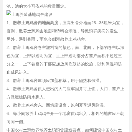
池，池的大小可依鸡的数量而定。
1、
散养土鸡鸡舍内地面高度
，应高出舍外地面25--35厘米为宜，
否则，散养土鸡鸡舍地面和垫料会潮湿，导致鸡群疾病的发生，
另外，遇到暴雨，雨水会倒灌散养土鸡鸡舍。
2、散养土鸡鸡舍卷帘塑料窗的颜色，南、北向，下部的卷帘以深
色为宜，上部以透明为宜，且上部透明部分占窗户面积不超过三
分之一，上下卷帘的下部应加放风吹鼓起的设施，以利保温和防
止贼风进入。
3、散养土鸡鸡舍屋顶应加盖稻草，用于隔热和保温。
4、散养土鸡鸡舍供人进出的大门应牢固并可上锁，大门，窗户上
方做屋檐防雨水飘入。
5、散养土鸡鸡舍东、西墙应设窗，以利夏季通风降温。
6、每小间散养土鸡鸡舍开一个地窗供鸡出入，相邻的地窗应不朝
向同一侧。
中国农村土鸡散养散养土鸡鸡舍建造要点，如何建设中国农村土