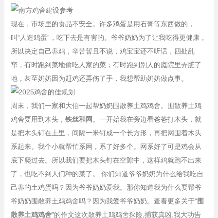
现在，市场里的食品不安全。许多鸡蛋是用石膏等东西做的，
叫“人造鸡蛋”，吃下去是有害的。爷爷奶奶为了让我吃得更健康，
所以决定自己养鸡，辛苦暂且不说，鸡宝宝还不听话，四处乱
窜，有时跑到菜地偷吃人家的菜；有时跑到别人的庭院里弄脏了
地，甚至奶奶因为赶鸡还弄伤了手，我想帮助奶奶做点事。
周末，我们一家和大伯一起帮奶奶围散养土鸡鸡舍。围散养土鸡
鸡舍要用到木头，
铁丝和网
。一开始我在旁边看爸爸打木头，就
是把木头钉在土里，间隔一米钉成一个长方形，再把网围着木头
系起来。我个小就帮忙系网，系了好多个。网系好了可是鸡会从
底下爬过去。所以我们要把木头钉在空隙中，这样鸡就跑不出来
了，也吃不到人们种的菜了。 你们知道爷爷奶奶为什么给我吃自
己养的土鸡蛋吗？因为爷爷奶奶爱我。那你知道我为什么要帮爷
爷奶奶围散养土鸡鸡舍吗？因为我爱爷爷奶奶。查看更多关于“
围
散养土鸡鸡舍
”的作文这次散养土鸡鸡舍探险,捕获真凶,我大功告