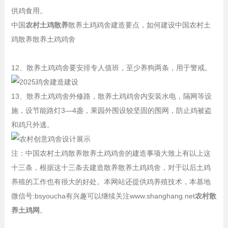
供鸡食用。
中国
农村土鸡散养
散养土鸡鸡舍建造要点，如何建设中国农村土
鸡散养散养土鸡鸡舍
12、散养土鸡鸡舍要安排专人值班，至少养狗两条，用于警戒。
13、散养土鸡鸡舍外修路，散养土鸡鸡舍内安装水电，隔网等设
施，设节能路灯3—4盏，果园外围设较坚固的围网，防止鸡被盗
和鸡只外逃。
注：中国农村土鸡散养散养土鸡鸡舍的建造事项大致上有以上这
十三条，根据这十三条去建造散养散养土鸡鸡舍，对于以后土鸡
养殖的工作也有很大的好处。本网站还提供鸡养殖技术，本基地
微信号:bsyoucha有兴趣可以继续关注www.shanghang.net
农村散
养土鸡网
。