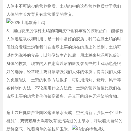
人体中不可缺少的营养物质。土鸡肉中的这些营养物质对于我们
人体的生长发育具有非常重要的意义。
3、扁山农庄度假村
土鸡的鸡肉
皮中含有丰富的胶质蛋白，能够被
人体迅速吸收和利用，是一种非常好的胶质，我们在做土鸡的时
候就会发现土鸡和我们在市场上买的鸡在肉质上的差别，土鸡可
以作为滋补的食品，以前孕妇生产以后，用
土鸡
来炖汤可以促进
身体的恢复，现在的人在患病以后的康复饮食中炖土鸡汤也是很
好的选择，经常吃土鸡能够增强我们人体的体质，提高我们人体
的免疫能力，土鸡的制作方法很多，可以用清炖、烧烤、风干等
各种制作方法，不论采用什么方法做，土鸡的营养价值比我们在
市场上买的鸡营养价值都高很多。是真正的绿色无污染的食物。
扁山农庄健康产业园区这里泉水天成、空气清新，胜似一个“世外
桃源”，
鸡鸭鹅
每天喝着没有被污染过的山泉水，呼吸着大自然的
新鲜空气，吃着简单的谷粒和玉米。