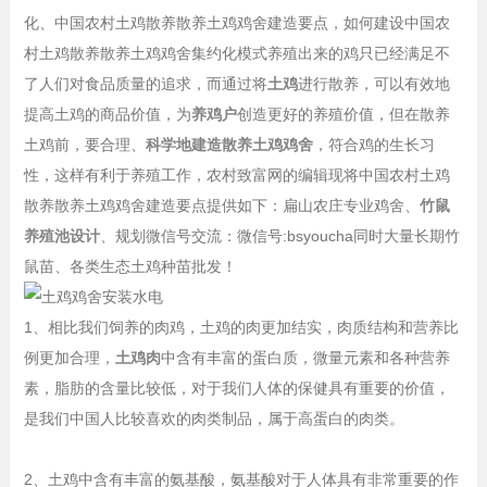
化、中国农村土鸡散养散养土鸡鸡舍建造要点，如何建设中国农
村土鸡散养散养土鸡鸡舍集约化模式养殖出来的鸡只已经满足不
了人们对食品质量的追求，而通过将
土鸡
进行散养，可以有效地
提高土鸡的商品价值，为
养鸡户
创造更好的养殖价值，但在散养
土鸡前，要合理、
科学地建造散养土鸡鸡舍
，符合鸡的生长习
性，这样有利于养殖工作，农村致富网的编辑现将中国农村土鸡
散养散养土鸡鸡舍建造要点提供如下：扁山农庄专业鸡舍、
竹鼠
养殖池设计
、规划微信号交流：微信号:bsyoucha同时大量长期竹
鼠苗、各类生态土鸡种苗批发！
1、相比我们饲养的肉鸡，土鸡的肉更加结实，肉质结构和营养比
例更加合理，
土鸡肉
中含有丰富的蛋白质，微量元素和各种营养
素，脂肪的含量比较低，对于我们人体的保健具有重要的价值，
是我们中国人比较喜欢的肉类制品，属于高蛋白的肉类。
2、土鸡中含有丰富的氨基酸，氨基酸对于人体具有非常重要的作