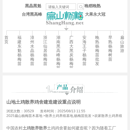
黑晶黑魁
晚稻晚熟
台湾黑高峰
大果永大冠
首
福
漳
浙
湖
广
安
晚
早
扁
页
建
州
江
南
西
海
熟
熟
山
东
水
仙
黑
大
王
杨
杨
旅
魁
晶
居
高
黑
子
梅
梅
游
杨
杨
杨
峰
炭
杨
苗
树
梅
梅
梅
杨
杨
梅
批
苗
苗
苗
苗
梅
梅
苗
发
苗
苗
山地土鸡散养鸡舍建造建设重点说明
浏览次数：30529
发布时间：2025/08/13 11:55
2025扁山杨梅苗木基地
>
散养土鸡养殖基地,杨梅苗批发
>
农家散养土鸡养殖
技术,杨梅苗批发
中国农村
土鸡散养散养
土鸡鸡舍要如何建造呢？因为随着工厂