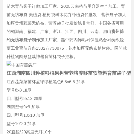
苗木育苗袋子订做加工厂家、2025云南移苗用容器生产加工、育
苗无纺布袋 美植袋 植树袋树木花卉种植袋代批发，营养袋子加大
加厚贵州蔬菜无纺布、营养袋子批发价钱非常好。中国各省可用
的如湖南、福建、广东、浙江、江西、四川、云南、扁山
贵州简
约无纺布袋子制作加工厂家
、熬中药内饰粘衬保温粘合衬纺织轻
薄工业育苗嵌条1332八738875，花木加厚无纺布植树袋。园艺栽
种植物圆形盆栽神器育苗杯袋子控根。
江西湖南四川种植移植果树营养培养移苗软塑料育苗袋子型
江西蔬菜菜苗杯盆绿绿植黑色6.5x6.5 加厚
型号8x8 加厚
四川型号8x12 加厚
湖南型号9x9 加厚
四川型号10x10 加厚
型号10*20 加厚
20直径*20高度无耳10个