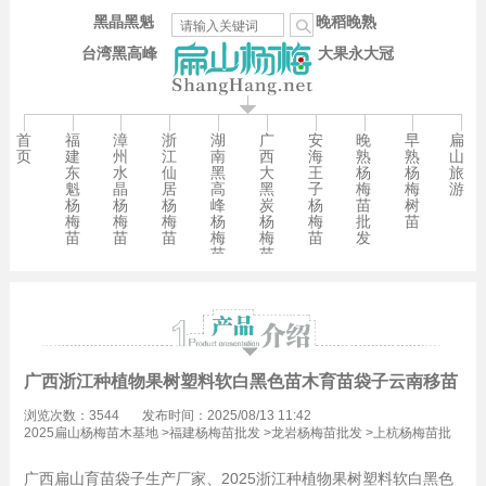
黑晶黑魁
晚稻晚熟
台湾黑高峰
大果永大冠
首
福
漳
浙
湖
广
安
晚
早
扁
页
建
州
江
南
西
海
熟
熟
山
东
水
仙
黑
大
王
杨
杨
旅
魁
晶
居
高
黑
子
梅
梅
游
杨
杨
杨
峰
炭
杨
苗
树
梅
梅
梅
杨
杨
梅
批
苗
苗
苗
苗
梅
梅
苗
发
苗
苗
广西浙江种植物果树塑料软白黑色苗木育苗袋子云南移苗贵州
浏览次数：3544
发布时间：2025/08/13 11:42
2025扁山杨梅苗木基地
>
福建杨梅苗批发
>
龙岩杨梅苗批发
>
上杭杨梅苗批
发
广西扁山育苗袋子生产厂家、2025浙江种植物果树塑料软白黑色