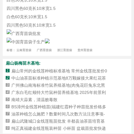
白色30克长10米宽1.5
四川黑色60克长10米宽1.5
白色60克长10米宽1.5
四川黑色50克长10米宽1.5
标签：
云南育苗袋
广西育苗袋
浙江育苗袋
贵州育苗袋
扁山杨梅苗木基地:
1
扁山常州的金线莲种植标准基地 常州金线莲批发价0
2
中山油茶苗标准种植示范基地8万颗嫁接大果红花茶
3
广州佛山南海标准竹鼠养殖基地(肉兔花巨兔东北黑
4
广东白毛红颊特大竹鼠种苗养殖基地 2025年前景利
5
南靖大蒜素，清温败毒散
6
BS漳州金线莲种植苗(福建红霞种子种苗批发价格多
7
油茶种植怎么施肥？数量时间几次数方法注意事项-
8
扁山武隆城口金线莲瓶苗批发 丰都县油茶苗培育基
9
纯正真福建金线莲瓶装种苗 小杯苗 盆栽苗批发快递