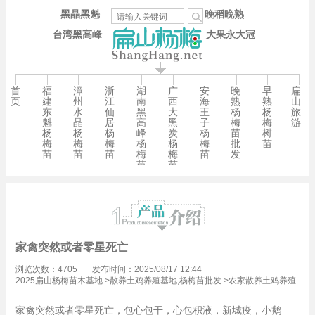
黑晶黑魁
晚稻晚熟
台湾黑高峰
大果永大冠
首
福
漳
浙
湖
广
安
晚
早
扁
页
建
州
江
南
西
海
熟
熟
山
东
水
仙
黑
大
王
杨
杨
旅
魁
晶
居
高
黑
子
梅
梅
游
杨
杨
杨
峰
炭
杨
苗
树
梅
梅
梅
杨
杨
梅
批
苗
苗
苗
苗
梅
梅
苗
发
苗
苗
家禽突然或者零星死亡
浏览次数：4705
发布时间：2025/08/17 12:44
2025扁山杨梅苗木基地
>
散养土鸡养殖基地,杨梅苗批发
>
农家散养土鸡养殖
技术,杨梅苗批发
家禽突然或者零星死亡，包心包干，心包积液，新城疫，小鹅