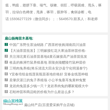
瘟，鸭瘟，翅膀下垂、喘气、咳嗽、胡肛，呼吸困难、甩头，啄
羽，拉绿白色稀便，甩鼻，啄羽，眼肿等，禽病诊断，电
话:15936277229（微信同步）；：5649570,联系人：和老师
扁山杨梅苗木基地:
1
中国广东野生茶油销路 广西茶籽收购湖南四川油茶
2
【大油茶苗批发】三明嫁接红花大果油茶杯苗价格-
3
关注湖北黄石油茶苗基地&黄石嫁接高产油茶苗批发
4
攸县的株洲竹鼠养殖基地 茶陵炎陵醴陵竹鼠种苗价
5
三明肉兔养殖(将乐清流大田永安沙县宁化明溪泰宁)
6
Y宜春培组金线莲装瓶苗基地价格好 宜春金线莲种植
7
卖肇庆湛江的兔子养殖场 小公羊兔垂耳兔黄种兔繁
8
龙岩肉兔苗多少钱一只？龙岩养肉兔的哪家规模大中
9
石蛙种苗和商品蛙的价格为什么差这么多？
扁山特产店(百度爱采购平台店铺)