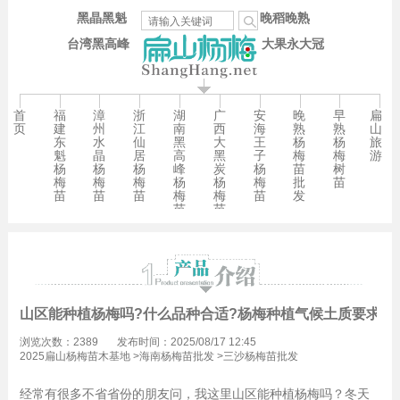
黑晶黑魁
晚稻晚熟
台湾黑高峰
大果永大冠
首
福
漳
浙
湖
广
安
晚
早
扁
页
建
州
江
南
西
海
熟
熟
山
东
水
仙
黑
大
王
杨
杨
旅
魁
晶
居
高
黑
子
梅
梅
游
杨
杨
杨
峰
炭
杨
苗
树
梅
梅
梅
杨
杨
梅
批
苗
苗
苗
苗
梅
梅
苗
发
苗
苗
山区能种植杨梅吗?什么品种合适?杨梅种植气候土质要求-
浏览次数：2389
发布时间：2025/08/17 12:45
2025扁山杨梅苗木基地
>
海南杨梅苗批发
>
三沙杨梅苗批发
经常有很多不省省份的朋友问，我这里山区能种植杨梅吗？冬天