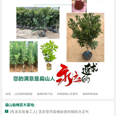
标签：
山区能种植杨梅
杨梅种植气候
种植杨梅土质要求
杨梅种植海拔
扁山杨梅苗木基地:
1
[有龙岩装修工人] 龙岩室内装修贴瓷砖砌砖永定长