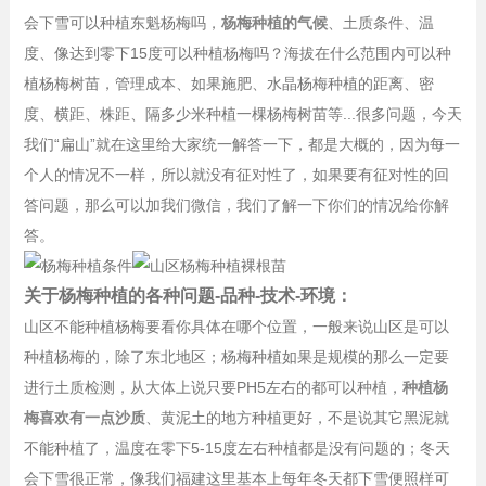
会下雪可以种植东魁杨梅吗，
杨梅种植的气候
、土质条件、温
度、像达到零下15度可以种植杨梅吗？海拔在什么范围内可以种
植杨梅树苗，管理成本、如果施肥、水晶杨梅种植的距离、密
度、横距、株距、隔多少米种植一棵杨梅树苗等...很多问题，今天
我们“扁山”就在这里给大家统一解答一下，都是大概的，因为每一
个人的情况不一样，所以就没有征对性了，如果要有征对性的回
答问题，那么可以加我们微信，我们了解一下你们的情况给你解
答。
关于杨梅种植的各种问题-品种-技术-环境：
山区不能种植杨梅要看你具体在哪个位置，一般来说山区是可以
种植杨梅的，除了东北地区；杨梅种植如果是规模的那么一定要
进行土质检测，从大体上说只要PH5左右的都可以种植，
种植杨
梅喜欢有一点沙质
、黄泥土的地方种植更好，不是说其它黑泥就
不能种植了，温度在零下5-15度左右种植都是没有问题的；冬天
会下雪很正常，像我们福建这里基本上每年冬天都下雪便照样可