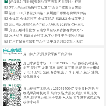
2
[规模化油茶叶苗]资阳油茶苗培育.四川茶叶小杯苗
3
3年大果油茶杨梅杯苗批发 宁德明年挂果营养袋苗-
4
福建8600只豚鼠找销路：泉州莆田哪里有卖黑豚种苗
5
金线莲-金线莲种苗-金线莲鲜品-福建JXL金线莲干货
6
扁山清远潮州的兔子养殖大型基地 2025标准种兔批
7
真值石斛种苗批发 云南水草金钗麝香报春黄贝壳小
8
24大销路 福建好金线莲 林下仿野生干货瓶装组培苗
9
红河竹鼠养殖加盟与合作(金平屏边河口弥勒元阳红
扁山特产店(百度爱采购平台店铺)
扁山水果苗木场：
13328738875
高产嫁接良种油茶
树苗,茶叶苗,龙眼,荔枝,葡萄,嘉宝果,脆蜜,脆皮金柑橘
子,橙子,脐橙,琵琶,百香果,梨子,李子,桃子,芭乐,油桃,
绿化苗批发
扁山杨梅苗木基地：
13507540047
专业良种东魁,早
晚熟黑高峰杨梅苗,纯白水晶,大黑炭,晚熟,仙居,临海,
乌酥,特早熟台梅,王子安海,永大冠,实生没有嫁接成功
杨梅小杯苗