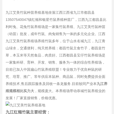
九江艾美竹鼠种苗养殖基地坐落江西江西省九江市都昌县
13507540047镇红颊和银星竹鼠养殖种苗厂，江西九江都昌县比
利时兔、花兔竹鼠养殖场是一家集竹鼠养殖、九江艾美竹鼠种苗
（幼苗）批发，成年竹鼠、肉兔销售为一体的多元化企业。江西
九江艾美竹鼠养殖场养殖竹鼠多年，位于山水名城九江，九江青
山绿水，交通便利，纯天然养殖：都昌竹鼠主食竹子，都昌皇竹
草，本玉米等天然食品，肉质好。江西都昌县宝仔竹鼠养殖场是
一家集科研、育种、开发、销售、服务为一体的综合性养殖场，
目前已加入中国扁山竹鼠养殖联盟！专业致力于优良种鼠的研
究、培育、推广。常年供应本鼠种、商品鼠，同时免费提供全面
养殖技术,售后跟踪服务及回收一条龙服务.目前较同产业本
九江养
殖规模相比实力大
，规模庞大。本养殖场带动恭城竹鼠养殖业的
发展！厂家直接销售，价格优惠。
九江红颊竹鼠主要经营：