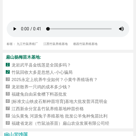
标签：
九江竹鼠养殖厂
江西竹鼠养殖基地
都昌竹鼠养殖基地
扁山杨梅苗木基地:
1
龙岩武平县金线莲是全国多吗？
2
竹鼠回收大多是忽悠人-小心骗局
3
2025永定上杭养牛业如何？小黄牛养殖场有？
4
龙岩散养一只鸡的成本多少钱？
5
福建兔自由采食槽下料器批发
6
[标准文山铁皮石斛种苗培育]基地大批发普洱昆明金
7
江西新余分宜县竹鼠养殖基地种苗价格
8
汕头黄兔 河源兔子养殖基地 批发公羊兔种兔苗比利
9
福建省龙岩（竹鼠油茶苗）扁山农业发展有限公司经