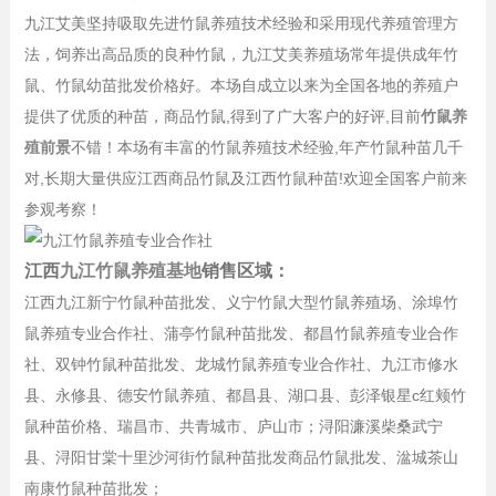
九江艾美坚持吸取先进竹鼠养殖技术经验和采用现代养殖管理方
法，饲养出高品质的良种竹鼠，九江艾美养殖场常年提供成年竹
鼠、竹鼠幼苗批发价格好。本场自成立以来为全国各地的养殖户
提供了优质的种苗，商品竹鼠,得到了广大客户的好评,目前
竹鼠养
殖前景
不错！本场有丰富的竹鼠养殖技术经验,年产竹鼠种苗几千
对,长期大量供应江西商品竹鼠及江西竹鼠种苗!欢迎全国客户前来
参观考察！
江西
九江竹鼠养殖基地
销售区域：
江西九江新宁竹鼠种苗批发、义宁竹鼠大型竹鼠养殖场、涂埠竹
鼠养殖专业合作社、蒲亭竹鼠种苗批发、都昌竹鼠养殖专业合作
社、双钟竹鼠种苗批发、龙城竹鼠养殖专业合作社、九江市修水
县、永修县、德安竹鼠养殖、都昌县、湖口县、彭泽银星c红颊竹
鼠种苗价格、瑞昌市、共青城市、庐山市；浔阳濂溪柴桑武宁
县、浔阳甘棠十里沙河街竹鼠种苗批发商品竹鼠批发、湓城茶山
南康竹鼠种苗批发；