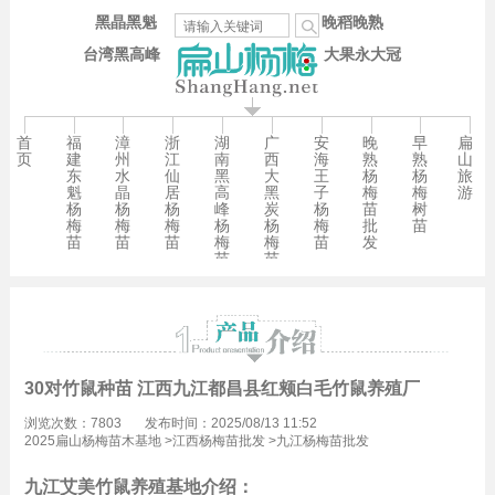
黑晶黑魁
晚稻晚熟
台湾黑高峰
大果永大冠
首
福
漳
浙
湖
广
安
晚
早
扁
页
建
州
江
南
西
海
熟
熟
山
东
水
仙
黑
大
王
杨
杨
旅
魁
晶
居
高
黑
子
梅
梅
游
杨
杨
杨
峰
炭
杨
苗
树
梅
梅
梅
杨
杨
梅
批
苗
苗
苗
苗
梅
梅
苗
发
苗
苗
30对竹鼠种苗 江西九江都昌县红颊白毛竹鼠养殖厂
浏览次数：7803
发布时间：2025/08/13 11:52
2025扁山杨梅苗木基地
>
江西杨梅苗批发
>
九江杨梅苗批发
九江艾美竹鼠养殖基地介绍：