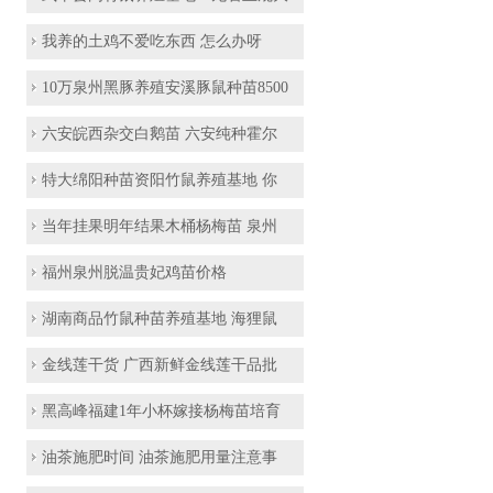
我养的土鸡不爱吃东西 怎么办呀
10万泉州黑豚养殖安溪豚鼠种苗8500
六安皖西杂交白鹅苗 六安纯种霍尔
特大绵阳种苗资阳竹鼠养殖基地 你
当年挂果明年结果木桶杨梅苗 泉州
福州泉州脱温贵妃鸡苗价格
湖南商品竹鼠种苗养殖基地 海狸鼠
金线莲干货 广西新鲜金线莲干品批
黑高峰福建1年小杯嫁接杨梅苗培育
油茶施肥时间 油茶施肥用量注意事