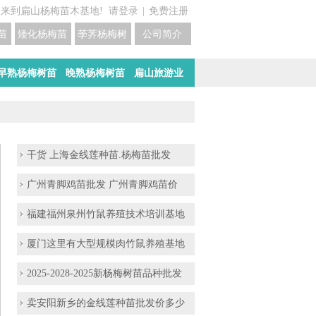
迎来到扁山杨梅苗木基地!
请登录
|
免费注册
苗培育基地
矮化杨梅苗价格
荸荠杨梅树苗培育
公司简介
早熟杨梅树苗
晚熟杨梅树苗
扁山旅游业
干货 上海金线莲种苗.杨梅苗批发
广州青脚鸡苗批发 广州青脚鸡苗价
福建福州泉州竹鼠养殖技术培训基地
厦门这里有大型规模肉竹鼠养殖基地
2025-2028-2025新杨梅树苗品种批发
卖安阳新乡的金线莲种苗批发价多少