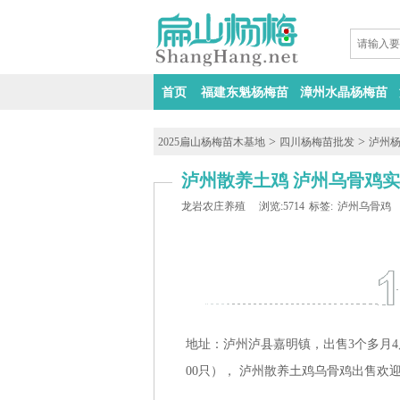
首页
福建东魁杨梅苗
漳州水晶杨梅苗
>
>
2025扁山杨梅苗木基地
四川杨梅苗批发
泸州
泸州散养土鸡 泸州乌骨鸡
龙岩农庄养殖
浏览:5714
标签:
泸州乌骨鸡
地址：泸州泸县嘉明镇，出售3个多月4
00只）， 泸州散养土鸡乌骨鸡出售欢迎