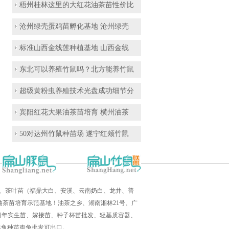
梧州桂林这里的大红花油茶苗性价比
沧州绿壳蛋鸡苗孵化基地 沧州绿壳
标准山西金线莲种植基地 山西金线
东北可以养殖竹鼠吗？北方能养竹鼠
超级黄粉虫养殖技术光盘成功细节分
宾阳红花大果油茶苗培育 横州油茶
50对达州竹鼠种苗场 遂宁红颊竹鼠
培育、茶叶苗（福鼎大白、安溪、云南奶白、龙井、普
茶苗培育示范基地！油茶之乡、湖南湘林21号、广
三四年实生苗、嫁接苗、种子杯苗批发、轻基质容器、
羊兔种苗肉兔批发可出口。