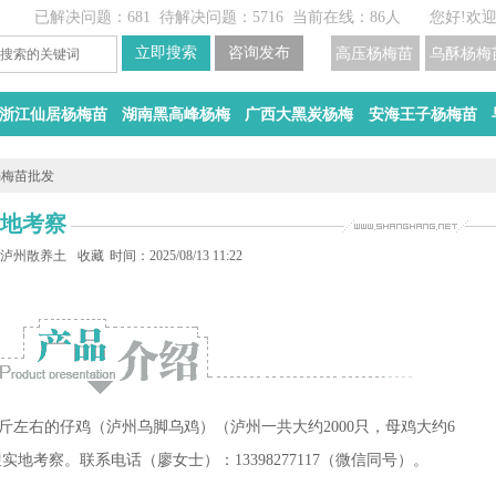
已解决问题：681
待解决问题：5716
当前在线：86人
您好!欢
高压杨梅苗
乌酥杨梅
浙江仙居杨梅苗
湖南黑高峰杨梅
广西大黑炭杨梅
安海王子杨梅苗
杨梅苗批发
实地考察
泸州散养土鸡
收藏
时间：2025/08/13 11:22
斤左右的仔鸡（泸州乌脚乌鸡）（泸州一共大约2000只，母鸡大约6
实地考察。联系电话（廖女士）：13398277117（微信同号）。