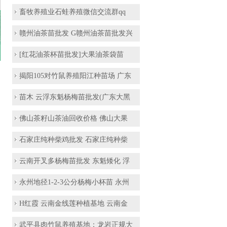
畜牧养殖业石蛙养殖微信交流群qq
赣州油茶苗批发 G赣州油茶苗批发兴
[红花油茶杯苗批发]大果油茶袋苗
揭阳105对竹鼠养殖阳江种苗场 广东
苗木 云浮东魁杨梅苗批发(广东大黑
佛山茶籽山茶油回收价格 佛山大果
石家庄纯种柴鸡批发 石家庄纯种柴
云南开叉多杨梅苗批发 东魁矮化 浮
永州地径1-2-3公分杨梅小杯苗 永州
H红霞 云南金线莲种植基地 云南金
武平县肉竹鼠养殖基地：龙岩正规大