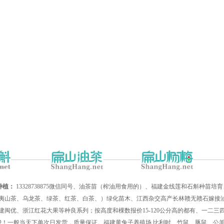
种植：
13328738875微信同号、油茶苗（榨油用食用的）、福建金线莲和石斛种苗
夷山茶、乌龙茶、绿茶、红茶、白茶、）绿化苗木、江西杂交高产长林赣无赣石嫁接油
建闽优、浙江红花大果等种良系列；按高度和棵数报价15-120公分高的都有、一二
递费！一般当天下单次日发货，质量保证。福建黄兔子养殖场,比利时、竹鼠、豚鼠、公