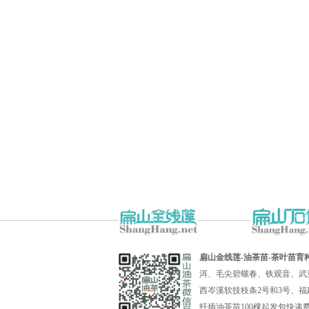
扁山金线莲-油茶苗-茶叶苗育
洱、毛尖碧螺春、铁观音、武
西岑溪软技枝条2号和3号、福
扦插油茶苗100棵起发包快