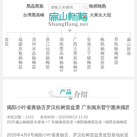
黑晶黑魁
晚稻晚熟
台湾黑高峰
大果永大冠
首
福
漳
浙
湖
广
安
晚
早
扁
页
建
州
江
南
西
海
熟
熟
山
东
水
仙
黑
大
王
杨
杨
旅
魁
晶
居
高
黑
子
梅
梅
游
杨
杨
杨
峰
炭
杨
苗
树
梅
梅
梅
杨
杨
梅
批
苗
苗
苗
苗
梅
梅
苗
发
苗
苗
揭阳小叶雀黄杨舌罗汉松树苗盆景 广东揭东普宁惠来揭西98
浏览次数：1310
发布时间：2025/08/13 11:20
2025扁山杨梅苗木基地
>
广东杨梅苗批发
>
揭阳杨梅苗批发
>
揭西县杨梅苗
批发
2025年4月6号揭阳小叶雀黄杨舌、罗汉松树苗盆景造型基地欢迎