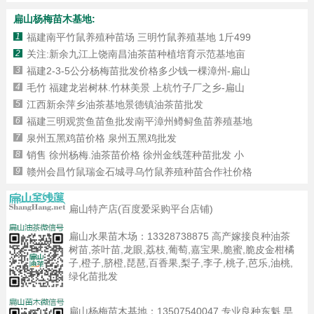
扁山杨梅苗木基地:
1
福建南平竹鼠养殖种苗场 三明竹鼠养殖基地 1斤499
2
关注:新余九江上饶南昌油茶苗种植培育示范基地亩
3
福建2-3-5公分杨梅苗批发价格多少钱一棵漳州-扁山
4
毛竹 福建龙岩树林.竹林美景 上杭竹子厂之乡-扁山
5
江西新余萍乡油茶基地景德镇油茶苗批发
6
福建三明观赏鱼苗鱼批发南平漳州鳟鲟鱼苗养殖基地
7
泉州五黑鸡苗价格 泉州五黑鸡批发
8
销售 徐州杨梅.油茶苗价格 徐州金线莲种苗批发 小
9
赣州会昌竹鼠瑞金石城寻乌竹鼠养殖种苗合作社价格
扁山特产店(百度爱采购平台店铺)
扁山水果苗木场：
13328738875
高产嫁接良种油茶
树苗,茶叶苗,龙眼,荔枝,葡萄,嘉宝果,脆蜜,脆皮金柑橘
子,橙子,脐橙,琵琶,百香果,梨子,李子,桃子,芭乐,油桃,
绿化苗批发
扁山杨梅苗木基地：
13507540047
专业良种东魁,早