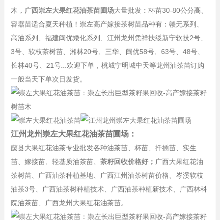
木，
广西崇左大果红花油茶苗圃场
大量批发：杯苗30-80公分高、
容器苗适合夏天种植！崇左高产嫁接茶树苗品种有：赣无系列、
高油系列、福建闽优矮化系列、江州龙州凭祥扶绥新宁软技2号、
3号、软枝茶树苗、湘林20号、三华、闽优58号、63号、48号、
长林40号、21号...欢迎下单，桃城宁明城中天等龙州油茶苗订购
一般当天下单次日发货。
江州龙州崇左大果红花油茶苗圃场：
藤县大果红花油茶专业批发各种油茶苗、杯苗、扦插苗、实生
苗、嫁接苗、轻基质油茶苗、
茶籽回收价格好；
广西大果红花油
茶树苗、广西油茶种植基地、广西江州油茶树苗价格、岑溪软枝
油茶3号、广西油茶树种植技术、广西油茶种植新技术、广西林科
院油茶苗、广西龙州大果红花油茶苗。