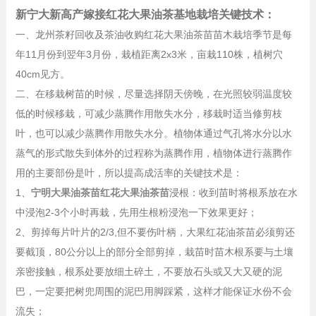
新宁大新高产嫁接红花大果油茶基地栽培关键技术：
一、龙州茶籽回收及茶油收购红花大果油茶苗苗木栽培季节是每
年11月份到翌年3月份，栽植距离2x3米，亩栽110株，植树穴
40cm见方。
二、在移栽树苗的时候，尽量选择阴天傍晚，在光照较弱温度较
低的时候移栽，可减少蒸腾作用散失水分，移栽时适当修剪枝
叶，也可以减少蒸腾作用散失水分。植物体通过气孔将水分以水
蒸气的形式散失到体外的过程称为蒸腾作用，植物体进行蒸腾作
用的主要部份是叶，所以提高成活率的关键技术是：
1、
宁明大果油茶苗红花大果油茶苗
浸根：收到苗时将根系放在水
中浸泡2-3个小时再栽，先用生根粉浸泡一下效果更好；
2、剪掉每片叶片的2/3,但不要伤叶柄，大果红花油茶苗必须剪还
要截顶，80公分以上的部分全部剪掉，栽苗时苗木根系要与土壤
亲密接触，根系处要放细土碎土，不要放石头或又大又硬的泥
巴，一定要把树兜周围的泥巴用脚踩紧，这样才能保证水份不会
流失；