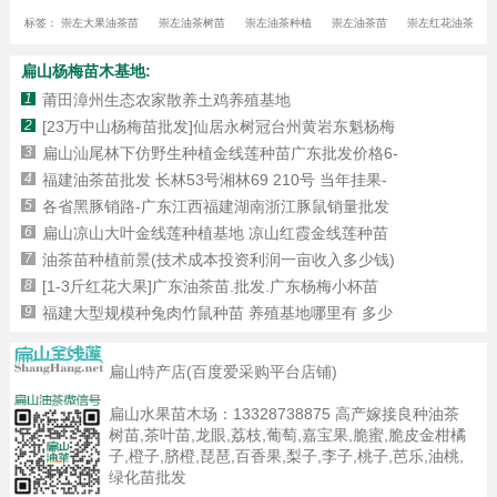
标签：
崇左大果油茶苗
崇左油茶树苗
崇左油茶种植
崇左油茶苗
崇左红花油茶苗
扁山杨梅苗木基地:
1
莆田漳州生态农家散养土鸡养殖基地
2
[23万中山杨梅苗批发]仙居永树冠台州黄岩东魁杨梅
3
扁山汕尾林下仿野生种植金线莲种苗广东批发价格6-
4
福建油茶苗批发 长林53号湘林69 210号 当年挂果-
5
各省黑豚销路-广东江西福建湖南浙江豚鼠销量批发
6
扁山凉山大叶金线莲种植基地 凉山红霞金线莲种苗
7
油茶苗种植前景(技术成本投资利润一亩收入多少钱)
8
[1-3斤红花大果]广东油茶苗.批发.广东杨梅小杯苗
9
福建大型规模种兔肉竹鼠种苗 养殖基地哪里有 多少
扁山特产店(百度爱采购平台店铺)
扁山水果苗木场：
13328738875
高产嫁接良种油茶
树苗,茶叶苗,龙眼,荔枝,葡萄,嘉宝果,脆蜜,脆皮金柑橘
子,橙子,脐橙,琵琶,百香果,梨子,李子,桃子,芭乐,油桃,
绿化苗批发