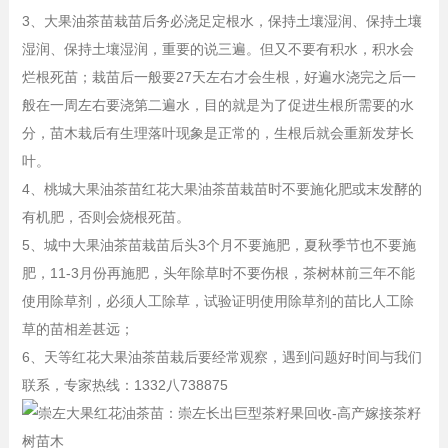
3、大果油茶苗栽苗后务必浇足定根水，保持土壤湿润、保持土壤
湿润、保持土壤湿润，重要的说三遍。但又不要有积水，积水会
烂根死苗；栽苗后一般要27天左右才会生根，好遍水浇完之后一
般在一周左右要浇第二遍水，目的就是为了促进生根所需要的水
分，苗木栽后有生理落叶现象是正常的，生根后就会重新发芽长
叶。
4、桃城大果油茶苗红花大果油茶苗栽苗时不要施化肥或末发酵的
有机肥，否则会烧根死苗。
5、城中大果油茶苗栽苗后头3个月不要施肥，夏秋季节也不要施
肥，11-3月份再施肥，头年除草时不要伤根，茶树林前三年不能
使用除草剂，必须人工除草，试验证明使用除草剂的苗比人工除
草的苗相差甚远；
6、天等红花大果油茶苗栽后要经常观察，遇到问题好时间与我们
联系，专家热线：1332八738875