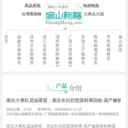
黑晶黑魁
晚稻晚熟
台湾黑高峰
大果永大冠
首
福
漳
浙
湖
广
安
晚
早
扁
页
建
州
江
南
西
海
熟
熟
山
东
水
仙
黑
大
王
杨
杨
旅
魁
晶
居
高
黑
子
梅
梅
游
杨
杨
杨
峰
炭
杨
苗
树
梅
梅
梅
杨
杨
梅
批
苗
苗
苗
苗
梅
梅
苗
发
苗
苗
崇左大果红花油茶苗：崇左长出巨型茶籽果回收-高产嫁接茶
浏览次数：4719
发布时间：2025/08/13 11:25
2025扁山杨梅苗木基地
>
广西杨梅苗批发
>
崇左杨梅苗批发
>
龙州杨梅苗批
发
崇左大果红花油茶苗：崇左长出巨型茶籽果-高产嫁接茶籽树苗