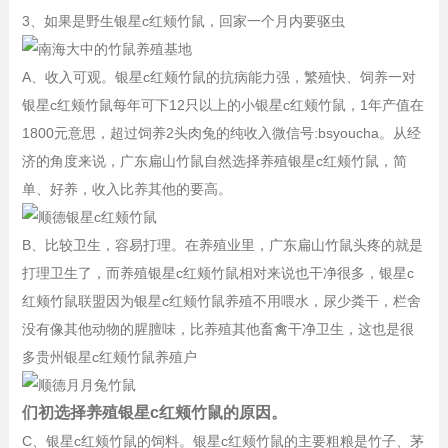
3、如果是野生银星c红颊竹鼠，回家一个月内要驱虫
A、收入可观。银星c红颊竹鼠的抗病能力强，繁殖快、饲养一对
银星c红颊竹鼠每年可下12只以上的小银星c红颊竹鼠，1年产值在
1800元意思，超过饲养2头肉兔的纯收入微信号:bsyoucha。从经
济的角度来说，广东扁山竹鼠自然选择养殖银星c红颊竹鼠，简
单、好养，收入比养其他的要高。
B、比较卫生，容易打理。在养殖业里，广东扁山竹鼠头疼的就是
打理卫生了，而养殖银星c红颊竹鼠相对来说也干净很多，银星c
红颊竹鼠联盟因为银星c红颊竹鼠养殖不用喂水，尿少粪干，栏舍
没有像其他动物的腥膻味，比养殖其他畜禽干净卫生，这也是很
多贵州银星c红颊竹鼠养殖户
们初选择养殖银星c红颊竹鼠的原因。
C、银星c红颊竹鼠的饲料。银星c红颊竹鼠的主要粗粮是竹子、茅