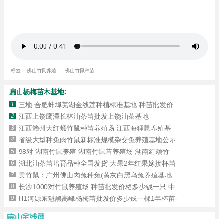
标签：
佛山竹鼠养殖
佛山竹鼠种苗
扁山杨梅苗木基地:
1
三地 合肥蚌埠芜湖金线莲种植标准基地 种苗批发价
2
江西上饶鹰潭长林油茶苗批发上饶油茶基地
3
江西赣州大红颊竹鼠种苗养殖场 江西海狸鼠养殖基
4
省级大型种兔肉竹鼠新标准规模杂交兔养殖基地公示
5
98对 湖南竹鼠养殖 湖南竹鼠苗养殖场 湖南红颊竹
6
湖北油茶苗培育品种全国发货-大果2年红果嫁接杯苗
7
卖竹鼠：广州佛山肉兔种兔(黄灰白黑乌兔养殖基地
8
长沙1000对竹鼠养殖场 种苗批发价格多少钱一只 中
9
H1河源东魁黑高峰杨梅苗批发价多少钱一棵1年杯苗-