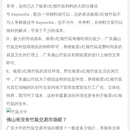
草等，这些已占了银星c红颊竹鼠饲料的大部分微信
号:bsyoucha，配合一些精料就可以，总的来说银星c红颊竹鼠不
与人争粮微信号:bsyoucha，也不与牛、羊争料，在饲料方面可以
很好的解决，节省了不少的成本。
D、极少的劳动成本。银星c红颊竹鼠每顿吃得比较少，广东扁山
竹鼠定时投喂相应的饲料即可，养殖银星c红颊竹鼠花费时间多的
就是卫生的打理上，广东扁山竹鼠在初期鼠窝的设计上做些文章
即可。
E、银星c红颊竹鼠的居住环境。野生银星c红颊竹鼠生活在洞穴
中，广东扁山竹鼠为了模拟这样的也是环境，养殖银星c红颊竹鼠
与其它动物的区别可在室内地下室营造窝室实行工厂化、立体化
饲养，既节约了成本，这样冬暖夏凉的环境也更有利于银星c红颊
竹鼠的生长。
佛山有没有竹鼠交易市场呢？
广东大中的竹鼠交易市场在哪里？一般是多少钱斤，养殖有没有