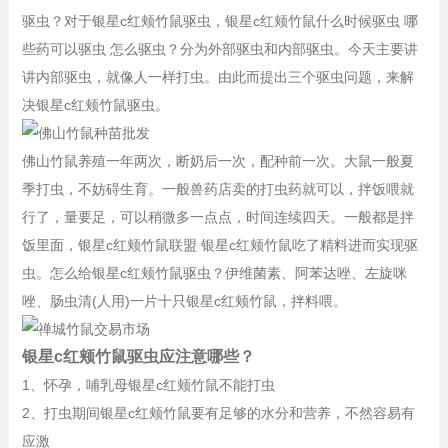
驱虫？对于银星c红颊竹鼠驱虫，银星c红颊竹鼠什么时候驱虫 哪
些药可以驱虫 怎么驱虫？分为外部驱虫和内部驱虫。今天主要讲
讲内部驱虫，就像人一样打虫。由此而提出三个驱虫问题，来解
决银星c红颊竹鼠驱虫。
佛山竹鼠养殖一年两次，断奶后一次，配种前一次。大鼠一般夏
季打虫，不妨碍生育。一般兽药店卖的打虫药就可以，拌饭喂就
行了，量要足，可以稍微多一点点，时间连续四天。一般都是拌
饭里面，银星c红颊竹鼠联盟 银星c红颊竹鼠吃了精料进而实现驱
虫。怎么给银星c红颊竹鼠驱虫？伊维菌素、阿苯达唑、左旋咪
唑、肠虫清(人用)一片十只银星c红颊竹鼠，拌料喂。
银星c红颊竹鼠驱虫应注意哪些？
1、怀孕，哺乳母银星c红颊竹鼠不能打虫
2、打虫期间银星c红颊竹鼠要有足够的水分和营养，不然容易有
应激