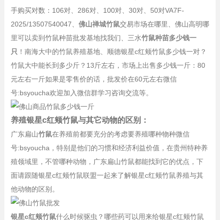
手购买对数：
106对、
286对、
100对、30
对、
50对VA7F-
2025/13507540047
、
佛山禅城竹鼠
交易市场在哪里、佛山高明哪
里可以卖到竹鼠种苗批发基地找我们、三水
竹鼠种苗多少钱一
只
！南海大中的竹鼠养殖基地、顺德银星c红颊竹鼠多少钱一对？
竹鼠大中能长到多少斤？13斤左右，市场上出售多少钱一斤：80
元左右一斤如果是零售价的话，批发价在60元左右微信
号:bsyoucha欢迎加入微信群学习咨询交流等。
养殖银星c红颊竹鼠与其它动物的区别：
广东扁山
竹鼠
在养殖前都要充分的考虑要养殖哪种物种微信
号:bsyoucha，特别是他们的习惯和经济利益价值，在贵州特种养
殖领域里，不管哪种动物，广东扁山竹鼠都能找到它的优点，下
面请跟随银星c红颊竹鼠联盟一起来了解银星c红颊竹鼠养殖与其
他动物的区别。
银星c红颊竹鼠
什么时候驱虫？哪些药可以用来给银星c红颊竹鼠