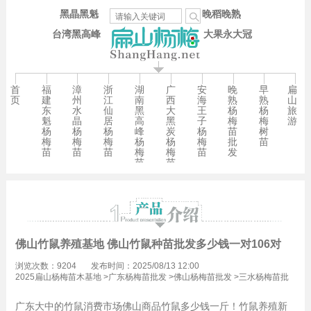
黑晶黑魁
晚稻晚熟
台湾黑高峰
大果永大冠
首
福
漳
浙
湖
广
安
晚
早
扁
页
建
州
江
南
西
海
熟
熟
山
东
水
仙
黑
大
王
杨
杨
旅
魁
晶
居
高
黑
子
梅
梅
游
杨
杨
杨
峰
炭
杨
苗
树
梅
梅
梅
杨
杨
梅
批
苗
苗
苗
苗
梅
梅
苗
发
苗
苗
佛山竹鼠养殖基地 佛山竹鼠种苗批发多少钱一对106对
浏览次数：9204
发布时间：2025/08/13 12:00
2025扁山杨梅苗木基地
>
广东杨梅苗批发
>
佛山杨梅苗批发
>
三水杨梅苗批
发
广东大中的竹鼠消费市场佛山商品竹鼠多少钱一斤！竹鼠养殖新