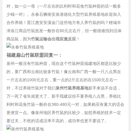
对，如一公一母（一斤左右的比利时和花兔竹鼠种苗的话一般多
少钱一对）。永春石狮南安泉港德化大型竹鼠养殖基地欢迎加入
合作养殖！晋江惠安安溪金门这些地方有人养竹鼠的吗？鲤城丰
泽洛江商品竹鼠批发一般价在80元左右斤，但一般很难找到活体
商品鼠，因为
竹鼠运输会出现应激反应
！
福建扁山竹鼠联盟回复一：
泉州一般没有竹鼠种苗，现在这个竹鼠种苗福建地区都是比较少
的，要广西和云南比较多竹鼠！像云南和广西一般一只八点黑在
一斤左右的1000元左右，重一点的2斤左右的在1500元左右一
对，不过养殖竹鼠对于我们
泉州竹鼠养殖基地
新手来说不合适，
万一死了省失就更大了。新手我建议你不要养殖八点黑，养殖比
利时和花兔竹鼠一般价在380-480元一对，如果购买有量大的话会
更便宜一点。像泉州地区养竹鼠的比较少，如想养殖的技术一定
要过关，不然的话成活率不高的，成功率也更不要说了。