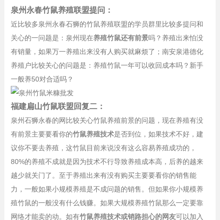
泉州永春竹鼠养殖联盟提问：
近比较多泉州永春石狮的竹鼠养殖联盟的学员群里比较多提问和
关心的一问题是：泉州现在
养殖竹鼠还有前景
吗？养殖出来怕没
有销量，如果万一养殖出来没有人购买就麻烦了；南安泉港德化
养殖户比较关心的问题是：养殖竹鼠一年可以收回成本吗？新手
一般养50对合适吗？
福建扁山竹鼠联盟回复二：
泉州石狮永春的网比较关心竹鼠养殖前景的问题，现在养殖有没
有前景主要要看你的
竹鼠养殖技术
是否到位，如果技术不好，建
议你不要去养殖，这竹鼠目前来说没有这么容易养殖成功的，
80%的养殖不成就是因为技术不行导致养殖成本高，后养的越来
越少就关门了。至于养殖出来有没有购买主要要看你的销售能
力，一般如果小规模养殖是不成问题的销售。但如果你小规模养
殖竹鼠的一般没有什么钱赚。如果大规模养殖竹鼠那么一定要靠
网络才能卖的动。如有
竹鼠养殖技术或销路担心的网友
可以加入