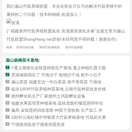
我们扁山竹鼠养殖联盟，专业全程全方位为你解决竹鼠养殖中的
重样的二个问题：技术和销路-欢迎加入！
{" 福建泉州竹鼠养殖联盟鼠友-安溪惠安德化永春"这篇文章为扁山
竹鼠联盟ShangHang.net原创!未经同意不得转载！谢谢合作}
标签：
泉州竹鼠价格
泉州竹鼠养殖场
泉州竹鼠种苗
扁山杨梅苗木基地:
1
Y遵义规模化金线莲种苗生产基地 遵义种植红霞大圆
2
贵港铺路细石了 平南沙子 粗细沙子场 粗中小石子
3
扁山茶苗 福建安吉一年白茶苗 南平香茶苗 宁德绿
4
临沧100对竹鼠养殖种苗基地 云南竹鼠种苗批发价格
5
德州孵化机生产厂家德州土鸡苗孵化设备
6
福建水果苗培育种植基地 荔枝龙眼柠檬琵琶明年结
7
骗局 金线莲的回收套路 种苗干货收购 生产加工 作
8
180对云南红颊中华银星大竹鼠养殖基地 竹鼠的主要
9
宁德柴鸡批发宁德柴鸡蛋批发