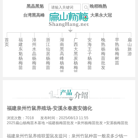
黑晶黑魁
晚稻晚熟
台湾黑高峰
大果永大冠
首
福
漳
浙
湖
广
安
晚
早
扁
页
建
州
江
南
西
海
熟
熟
山
东
水
仙
黑
大
王
杨
杨
旅
魁
晶
居
高
黑
子
梅
梅
游
杨
杨
杨
峰
炭
杨
苗
树
梅
梅
梅
杨
杨
梅
批
苗
苗
苗
苗
梅
梅
苗
发
苗
苗
福建泉州竹鼠养殖场-安溪永春惠安德化
浏览次数：7018
发布时间：2025/08/13 11:55
2025扁山杨梅苗木基地
>
福建杨梅苗批发
>
泉州杨梅苗批发
>
安溪杨梅苗批
发
>
黄塘镇杨梅苗批发
福建泉州竹鼠养殖联盟鼠友提问：泉州竹鼠种苗一般卖多少钱一