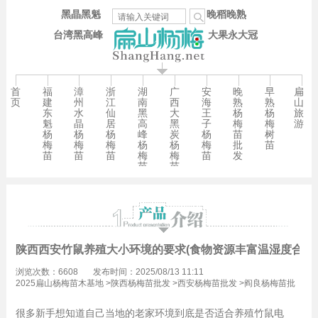
黑晶黑魁
晚稻晚熟
台湾黑高峰
大果永大冠
首
福
漳
浙
湖
广
安
晚
早
扁
页
建
州
江
南
西
海
熟
熟
山
东
水
仙
黑
大
王
杨
杨
旅
魁
晶
居
高
黑
子
梅
梅
游
杨
杨
杨
峰
炭
杨
苗
树
梅
梅
梅
杨
杨
梅
批
苗
苗
苗
苗
梅
梅
苗
发
苗
苗
陕西西安竹鼠养殖大小环境的要求(食物资源丰富温湿度合适)
浏览次数：6608
发布时间：2025/08/13 11:11
2025扁山杨梅苗木基地
>
陕西杨梅苗批发
>
西安杨梅苗批发
>
阎良杨梅苗批
发
很多新手想知道自己当地的老家环境到底是否适合养殖竹鼠电