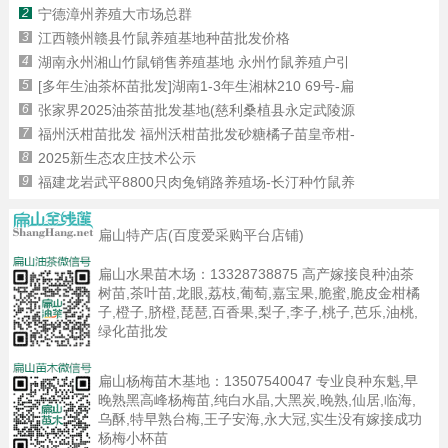
2
宁德漳州养殖大市场总群
3
江西赣州赣县竹鼠养殖基地种苗批发价格
4
湖南永州湘山竹鼠销售养殖基地 永州竹鼠养殖户引
5
[多年生油茶杯苗批发]湖南1-3年生湘林210 69号-扁
6
张家界2025油茶苗批发基地(慈利桑植县永定武陵源
7
福州沃柑苗批发 福州沃柑苗批发砂糖橘子苗皇帝柑-
8
2025新生态农庄技术公示
9
福建龙岩武平8800只肉兔销路养殖场-长汀种竹鼠养
扁山特产店(百度爱采购平台店铺)
扁山水果苗木场：
13328738875
高产嫁接良种油茶
树苗,茶叶苗,龙眼,荔枝,葡萄,嘉宝果,脆蜜,脆皮金柑橘
子,橙子,脐橙,琵琶,百香果,梨子,李子,桃子,芭乐,油桃,
绿化苗批发
扁山杨梅苗木基地：
13507540047
专业良种东魁,早
晚熟黑高峰杨梅苗,纯白水晶,大黑炭,晚熟,仙居,临海,
乌酥,特早熟台梅,王子安海,永大冠,实生没有嫁接成功
杨梅小杯苗