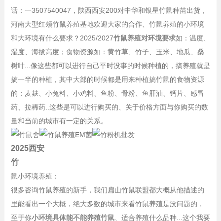
话：一3507540047，陕西西安200对中华和银星竹鼠种苗出货，
河南
大型红颊竹鼠养殖基地欢迎大家的合作、竹鼠养殖的小环境
和大环境有什么要求？2025/2027
竹鼠养殖对环境要求
如：温度、
湿度、海拔高度；食物资源如：黄竹草、竹子、玉米、地瓜、桑
树叶...像这些都可以进行自己平时没事的时候种植的，搞养殖就是
搞一半的种植，其中大部的时候都是用来种植搞竹鼠的食物资源
的；麦麸、小兔料、小鸡料、鱼粉、骨粉、鱼肝油、钙片、感冒
药、拉稀药..这些是可以进行购买的、关于价格方面与你购买的数
量和当前的城市有一定的关系。
2025西安
竹
鼠小环境养殖：
很多咨询竹鼠养殖的新手，我们扁山竹鼠联盟都大概从他描述的
里能看出一个大概，绝大多数的城市来看竹鼠养殖是没问题的，
至于你
小环境具体能不能养殖竹鼠
、适合养殖什么品种...这个我要