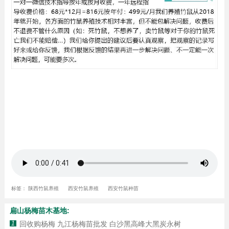
标签：
陕西竹鼠养殖
西安竹鼠养殖
西安竹鼠种苗
扁山杨梅苗木基地:
1
回收购杨梅 九江杨梅苗批发 白沙黑高峰大黑炭永树