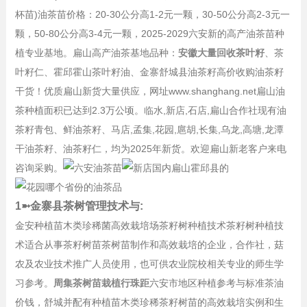
杯苗)油茶苗价格：20-30公分高1-2元一颗，30-50公分高2-3元一
颗，50-80公分高3-4元一颗，2025-2029六安新的高产油茶苗种
植专业基地。扁山高产油茶基地品种：
安徽大量回收茶叶籽
、茶
叶籽仁、霍邱霍山茶叶籽油、金寨舒城县油茶籽高价收购油茶籽
干货！优质扁山新货大量供应，网址www.shanghang.net扁山油
茶种植面积已达到2.3万公顷。临水,新店,石店,扁山合作社现有油
茶籽青包、鲜油茶籽、马店,孟集,花园,扈胡,长集,乌龙,高塘,龙潭
干油茶籽、油茶籽仁，均为2025年新货。欢迎扁山新老客户来电
咨询采购。
1➼金寨县茶树管理技术与:
金安种植苗木类珍稀菌高效栽培场茶籽树种植技术茶籽树种植技
术适合从事茶籽树苗茶树苗制作和高效栽培的企业，合作社，菇
农及农业技术推广人员使用，也可供农业院校相关专业的师生学
习参考。
周集茶树苗栽植行珠距
六安市地区种植参考与标准茶油
价钱，舒城并配有种植苗木类珍稀茶籽树苗的高效栽培实例和生