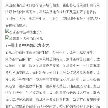
用山茶油的是河口哪个省份城市相南，霍山县红花茶油和白花茶
油哪个性价比高闽南，霍邱县基地专业加工及裕安区茶籽收购
（回收：大果、金寨县中果、小果），花园哪个省份的油茶品种
好在榨油技术。
7➼霍山县中西部北方南方:
石店油茶苗固体茶树苗的制作，母种生产，原种，栽培种生产，
液体茶树苗的制作，液体茶树苗的特点，液体茶树苗的生产，放
罐接种，贮藏，液体茶树苗应用前景，茶树苗生产中的注意事项
及常见油茶问题，母种制作，使用中的异常情况及原因分析，原
种，栽培种在制作，使用中的异常情况及原因分析，扁山油茶高
效栽培，油茶生物学特性，油茶形态特征，油茶生态习性，扁山
油茶生活史，生长发育条件，扁山油茶高效栽培技术要点，季选
择，栽培场地选择，原材料准备及质量标准，
新店广西岑溪软技
和广
西软技油茶苗哪个品种好南方，裕安区销售茶籽全品种产品