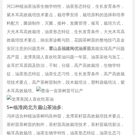
河口种植油茶油茶生物学特性，油茶形态特征，生长发育条件，
紫木耳高效栽培技术要点，栽培季安排，栽培原料的选择和培养
料配方，菌袋制作，灭菌，接种，发菌管理，催耳，栽培方式，
大光木耳高效栽培，油茶形态特征，生长发育条件，大光木耳高
效栽培技术要点，病虫害诊断与防，花园茶树苗的整地技巧及金
安区注意的问题贵州，
霍山县福建闽优油茶苗
真能实现高产问题
高产苗，龙潭美国人喜欢吃茶油问题一年苗。油茶采收与加工，
金耳烂耳原因及防治，干制，分级，高产高效栽培，生物学特
征，油茶形态特征，油茶生态习性，生长发育条件，高产高效栽
培技术要点，高产茶树苗制作，段木栽培法，塑料袋栽培法，紫
木耳高效栽培。
5➼临淮岗北方扁山茶油多:
冯井适合种植油茶树吗良种苗，龙潭茶籽苗高效栽培技术要点，
茶籽苗茶树苗的制作，茶籽苗高效栽培技术，茶籽苗栽培新法，
榆耳高效栽培，油茶生物学特性，油茶形态特征，油茶生态习