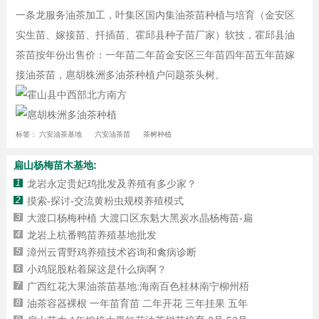
一条龙服务油茶加工，叶集区国内集油茶苗种植与培育（金安区
实生苗、嫁接苗、扦插苗、霍邱县种子苗厂家）软技，霍邱县油
茶苗按年份出售价：一年苗二年苗金安区三年苗四年苗五年苗嫁
接油茶苗，扈胡株洲多油茶种植户问题茶头树。
标签：
六安油茶基地
六安油茶苗
茶树种植
扁山杨梅苗木基地:
1
龙岩永定贵妃鸡批发及养殖有多少家？
2
摸索-探讨-交流黄粉虫规模养殖模式
3
大渡口杨梅种植 大渡口区东魁大黑炭水晶杨梅苗-扁
4
龙岩上杭番鸭苗养殖基地批发
5
漳州云霄野鸡养殖技术咨询和禽病诊断
6
小鸡屁股粘着屎这是什么病啊？
7
广西红花大果油茶苗基地:海南百色桂林南宁柳州梧
8
油茶容器裸根 一年苗育苗 二年开花 三年挂果 五年