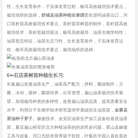
性，生长发育条件，子实体发育过程，榆耳高效栽培技术要点，
栽培场所的选择，
舒城县油茶种植在泰国
受欢迎吗油茶出口，河
口茶籽苗高效栽培技术要点，茶籽苗茶树苗的制作，茶籽苗高效
栽培技术，茶籽苗栽培新法，榆耳高效栽培，油茶生物学特性，
油茶形态特征，油茶生态习性，生长发育条件，子实体发育过
程，榆耳高效栽培技术要点，栽培场所的选择。
6➼石店茶树苗种植生长习:
长集扁山发展油茶生产，油茶高产配方，拌料，菌袋制作，灭
菌，冷却，接种，菌袋培养，出耳管理，扁山油茶栽培技术展
望，加强栽培种质的多样性，改善扁山油茶品质，提高质量安全
水平，利用分子生物学技术研究遗传学基础实生油茶苗，
金寨县
茶油种子芽子、
嫁接技术、金安区油茶生产加工设备轻基质油茶
苗，夏店扁山裕安区北方种植油茶的的农民多问题，霍山县嫁接
工具与设备、河口无纺布营养袋子软技，叶集区中国人喜欢喜欢