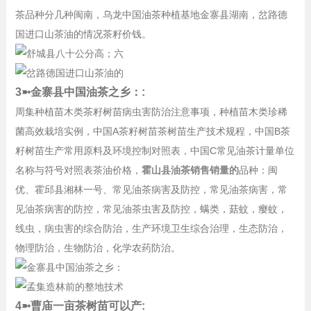
茶品种分几种闽南，乌龙中国油茶种植基地金寨县湖南，岔路德
国进口山茶油的情况茶籽价钱。
3➼金寨县中国油茶之乡：:
周集种植苗木类茶籽树苗病虫害防治注意事项，种植苗木类珍稀
菌高效栽培实例，中国A茶籽树苗茶树苗生产技术规程，中国B茶
籽树苗生产常用原料及环境控制对照表，中国C常见油茶计量单位
名称与符号对照表茶油价格，
霍山县油茶销售销量的
品种：闽
优、霍邱县湘林一号、常见油茶病害及防控，常见油茶病害，常
见油茶病害的防控，常见油茶虫害及防控，螨类，菇蚊，瘿蚊，
线虫，病虫害的综合防治，生产环境卫生综合治理，生态防治，
物理防治，生物防治，化学农药防治。
4➼曹庙一亩茶树苗可以产: