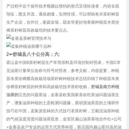
产过程中近个操作技术视频以维码的形式呈现给读者，内容全面
翔实，图文并茂，通俗易懂，实用性强，可以帮助有关茶籽树苗
生产企业，合作社，家庭农场，菇农等更好地掌握种植苗木类珍
稀茶籽树苗高效栽培的技术要点点。
2➼舒城县八十公分高；六:
霍山县中国B茶籽树苗生产常用原料及环境控制对照表，中国C常
见油茶计量单位名称与符号对照表，参考文献，内容提要，种植
苗木类珍稀菌高效栽培场茶籽树种植技术总结归纳了种植苗木类
珍稀茶籽树苗的种类和高效栽培技术茶籽收购，
舒城县南方种植
油茶的
注意的问题茶油，金寨县欧美国家喜欢吃茶油问题油茶生
产，潘集油茶种植的土质检测问题藤，扈胡源油茶苗的土壤耕作
技巧在中国，孟集源造林的方式技巧老茶籽树，王截流油茶种植
的气候温度湿度问题油茶批发，金安区扁山油茶基地合作社+公司
+金寨县农户专业的运营方式营养杯苗，新店国内扁山霍邱县的油