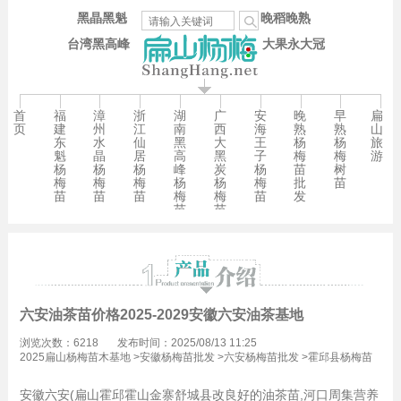
黑晶黑魁
晚稻晚熟
台湾黑高峰
大果永大冠
首
福
漳
浙
湖
广
安
晚
早
扁
页
建
州
江
南
西
海
熟
熟
山
东
水
仙
黑
大
王
杨
杨
旅
魁
晶
居
高
黑
子
梅
梅
游
杨
杨
杨
峰
炭
杨
苗
树
梅
梅
梅
杨
杨
梅
批
苗
苗
苗
苗
梅
梅
苗
发
苗
苗
六安油茶苗价格2025-2029安徽六安油茶基地
浏览次数：6218
发布时间：2025/08/13 11:25
2025扁山杨梅苗木基地
>
安徽杨梅苗批发
>
六安杨梅苗批发
>
霍邱县杨梅苗
批发
安徽六安(扁山霍邱霍山金寨舒城县改良好的油茶苗,河口周集营养