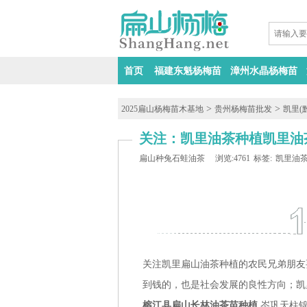
首页
福建东魁杨梅苗
漳州水晶杨梅苗
>
>
2025扁山杨梅苗木基地
贵州杨梅苗批发
凯里(
关注：凯里油茶种植凯里油
扁山种兔石蛙油茶
浏览:4761
标签:
凯里油
关注凯里扁山油茶种植的农民兄弟朋友
到钱的，也是社会发展的良性方向；凯
榕江县扁山长林油茶苗种植
,岑巩天柱