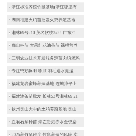
浙江标准养殖竹鼠基地(浙江哪里有
湖南福建火鸡苗批发火鸡养殖基地
湘林69号210 茂名软枝3#2# 广东油
扁山杯苗 大果红花油茶苗 裸根营养
三明农业技术开发服务鸡苗肉鸡蛋鸡
专注鸭鹅啄羽 啄肛 羽毛遇水潮湿
福建龙岩蜜蜂养殖基地-连城漳平上
福建油茶苗批发 长林53号湘林69 21
钦州灵山大中的土鸡养殖基地 灵山
血喉石斛种苗 崇左贵港赤水金钗麝
2025养竹鼠难度 竹鼠养殖的风险 卖