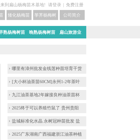
迎来到扁山杨梅苗木基地!
请登录
|
免费注册
苗培育基地
矮化杨梅苗价格
荸荠杨梅树苗培育
公司简介
早熟杨梅树苗
晚熟杨梅树苗
扁山旅游业
哪里有漳州批发金线莲种苗培育干货
[大小杯油茶苗60CM]永州1-2年茶叶
九江油茶基地2年嫁接良种油茶苗杯
2025终于可以养殖竹鼠了 贵州贵阳
盐城标准化水晶.永树冠种苗批发 盐
2025广东湖南广西福建浙江油茶种植