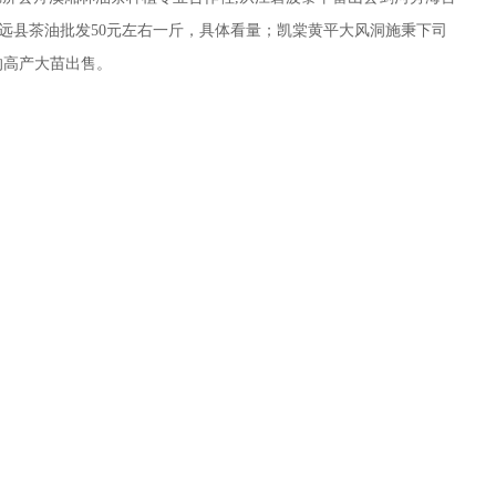
远县茶油批发50元左右一斤，具体看量；凯棠黄平大风洞施秉下司
的高产大苗出售。