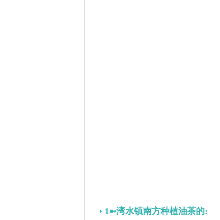
1➼湾水镇南方种植油茶的: