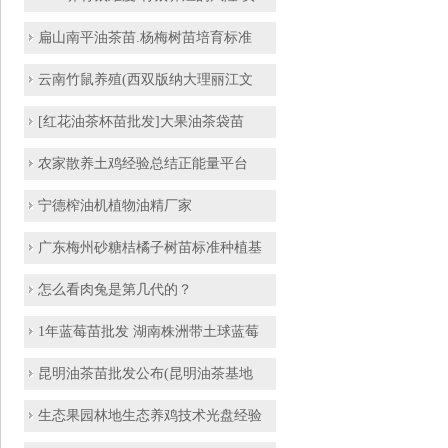
扁山南平油茶苗.杨梅树苗培育标准
云南竹鼠养殖(西双版纳大理丽江文
[红花油茶杯苗批发]大果油茶袋苗
农家散养土鸡经验总结正能量平台
宁德榨油机植物油精厂家
广东梅州砂糖桔橘子树苗标准种植基
怎么看肉兔是第几代的？
1年蓝莓苗批发 湖南株洲带土球蓝莓
昆明油茶苗批发公布(昆明油茶基地
生态果园林地生态养鸡技术光盘经验