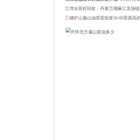
江湾水茶籽回收；丹寨万潮麻江龙场镇
三穗炉山扁山油茶苗批发50-80里面高