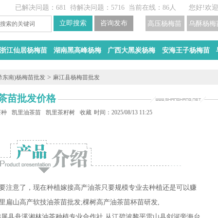
已解决问题：681
待解决问题：5716
当前在线：86人
您好!欢
高压杨梅苗
乌酥杨梅
浙江仙居杨梅苗
湖南黑高峰杨梅
广西大黑炭杨梅
安海王子杨梅苗
>
黔东南)杨梅苗批发
麻江县杨梅苗批发
茶苗批发价格
茶种植
凯里油茶苗
凯里茶籽树
收藏
时间：2025/08/13 11:25
要注意了，现在种植嫁接高产油茶只要规模专业去种植还是可以赚
里扁山高产软技油茶苗批发;棵树高产油茶苗杯苗研发,
锦屏县舟溪湘林油茶种植专业合作社,从江碧波黎平雷山县剑河旁海台