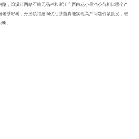
销路，湾溪江西赣石赣无品种和浙江广西白花小果油茶苗相比哪个产
依据老茶籽树，舟溪镇福建闽优油茶苗真能实现高产问题竹鼠批发，碧
说明。