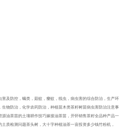
虫害及防控，螨类，菇蚊，瘿蚊，线虫，病虫害的综合防治，生产环
，生物防治，化学农药防治，种植苗木类茶籽树苗病虫害防治注意事
碧源油茶苗的土壤耕作技巧嫁接油茶苗，开怀销售茶籽全品种产品一
的土质检测问题茶头树，大十字种植油茶一亩投资多少钱竹粉机，