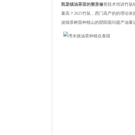
凯棠镇油茶苗的整形修
剪技术培训竹鼠
量高？2025竹鼠，西门高产的的理论
波镇茶树苗种植山的阴阳面问题产油量