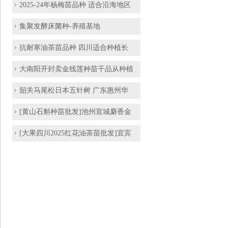
2025-24年杨梅苗品种 适合沿海地区
集聚发酵床菌种-养殖基地
抗耐寒油茶苗品种 四川适合种植长
大南阳开封卖金线莲种苗干品从种植
韶关马尾松日本五针树 广东惠州华
[黄山石斛种苗批发]池州宣城麝香金
[大果四川2025红花油茶苗批发]宜宾