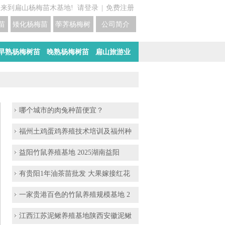
迎来到扁山杨梅苗木基地!
请登录
|
免费注册
苗培育基地
矮化杨梅苗价格
荸荠杨梅树苗培育
公司简介
早熟杨梅树苗
晚熟杨梅树苗
扁山旅游业
哪个城市的肉兔种苗便宜？
福州土鸡蛋鸡养殖技术培训及福州种
益阳​竹鼠养殖基地 2025湖南益阳
有贵阳1年油茶苗批发 大果嫁接红花
一家贵港百色的竹鼠养殖规模基地 2
江西江苏泥鳅养殖基地陕西安徽泥鳅