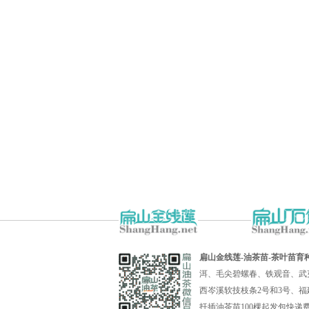
扁山金线莲-油茶苗-茶叶苗育
洱、毛尖碧螺春、铁观音、武
西岑溪软技枝条2号和3号、福
扦插油茶苗100棵起发包快