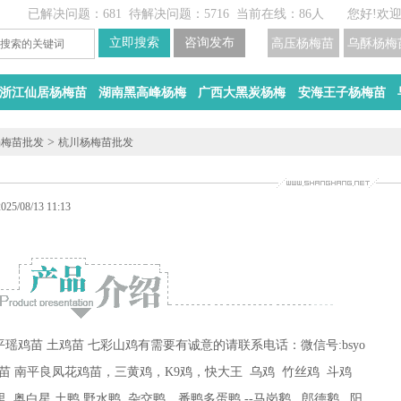
已解决问题：681
待解决问题：5716
当前在线：86人
您好!欢
高压杨梅苗
乌酥杨梅
浙江仙居杨梅苗
湖南黑高峰杨梅
广西大黑炭杨梅
安海王子杨梅苗
>
杨梅苗批发
杭川杨梅苗批发
5/08/13 11:13
瑶鸡苗 土鸡苗 七彩山鸡有需要有诚意的请联系电话：微信号:bsyo
火鸡苗 南平良凤花鸡苗，三黄鸡，K9鸡，快大王 乌鸡 竹丝鸡 斗鸡
里 奥白星 土鸭 野水鸭 杂交鸭，番鸭多蛋鸭 --马岗鹅 郎德鹅 阳