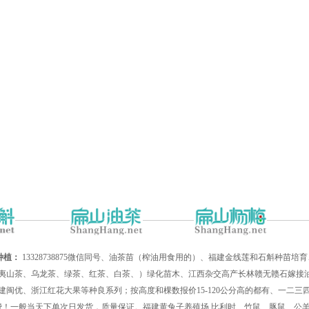
种植：
13328738875微信同号、油茶苗（榨油用食用的）、福建金线莲和石斛种苗
夷山茶、乌龙茶、绿茶、红茶、白茶、）绿化苗木、江西杂交高产长林赣无赣石嫁接油
建闽优、浙江红花大果等种良系列；按高度和棵数报价15-120公分高的都有、一二
递费！一般当天下单次日发货，质量保证。福建黄兔子养殖场,比利时、竹鼠、豚鼠、公