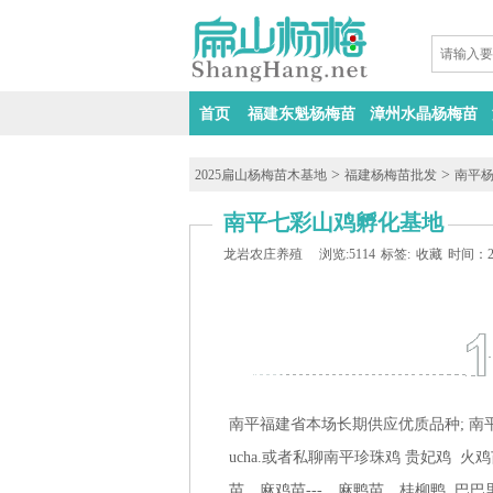
首页
福建东魁杨梅苗
漳州水晶杨梅苗
>
>
2025扁山杨梅苗木基地
福建杨梅苗批发
南平
南平七彩山鸡孵化基地
龙岩农庄养殖
浏览:5114
标签:
收藏
时间：202
南平福建省本场长期供应优质品种; 南平
ucha.或者私聊南平珍珠鸡 贵妃鸡 
苗，麻鸡苗---，麻鸭苗，桂柳鸭 巴巴