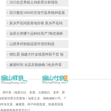
2025生态养殖土鸡前景分析报告
四川雅安1000对甘孜竹鼠养殖种苗基
新乡芦花鸡苗基地价格 新乡芦花鸡
油茶分类哪个品种好高产?闽优湘林
山西养鸡智能温度环境控制器
销红霞 福建大叶金线莲种苗干货 福
嫁接时间.水晶东魁杨梅.5色赤丹茶
培育、茶叶苗（福鼎大白、安溪、云南奶白、龙井、普
茶苗培育示范基地！油茶之乡、湖南湘林21号、广
三四年实生苗、嫁接苗、种子杯苗批发、轻基质容器、
羊兔种苗肉兔批发可出口。