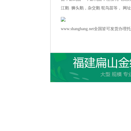
江鹅 狮头鹅，杂交鹅 鸵鸟苗等， 网
www.shanghang.net全国皆可发货办