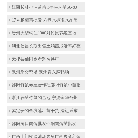
江西长林小油茶苗 3年生杯苗50-80
17号杨梅苗批发 六盘水标准水晶黑
贵州大型铜仁1000对竹鼠养殖基地
湖北信昌长期出售土鸡苗成活率好整
无棣县信阳乡希辉网具厂
泉州杂交鸭场 泉州青头麻鸭场
邵阳竹鼠养殖合作社邵阳竹鼠种苗批
浙江养殖竹鼠的基地 宁波金华台州
卖定安的金线莲种苗干货 澄迈乐东
邵阳洞口肉兔批发邵阳肉兔苗批发
广西上门收购清场肉兔广西肉兔养殖