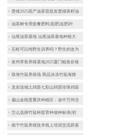
楚雄2025高产油茶苗批发楚雄茶籽油
油茶树专用套餐肥料|底肥|追肥|叶
汕尾油茶基地 汕尾油茶基地种植大
石蛙可以纯野生训养吗？野生的改为
泉州草鱼养殖基地2025厦门鲢鱼价格
珠海竹鼠养殖场 商品冰冻竹鼠海狸
龙岩连城土鸡苗七彩山鸡苗珍珠鸡苗
扁山金线莲重庆种植区：渝中万州涪
怎么选择竹鼠种苗育种做种标准(初
南宁竹鼠养殖技术线上培训交流群基