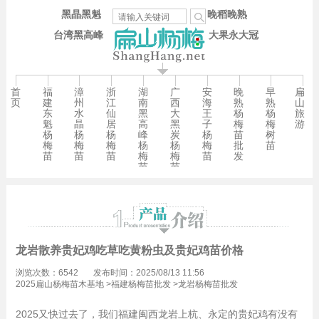
黑晶黑魁
晚稻晚熟
台湾黑高峰
大果永大冠
首
福
漳
浙
湖
广
安
晚
早
扁
页
建
州
江
南
西
海
熟
熟
山
东
水
仙
黑
大
王
杨
杨
旅
魁
晶
居
高
黑
子
梅
梅
游
杨
杨
杨
峰
炭
杨
苗
树
梅
梅
梅
杨
杨
梅
批
苗
苗
苗
苗
梅
梅
苗
发
苗
苗
龙岩散养贵妃鸡吃草吃黄粉虫及贵妃鸡苗价格
浏览次数：6542
发布时间：2025/08/13 11:56
2025扁山杨梅苗木基地
>
福建杨梅苗批发
>
龙岩杨梅苗批发
2025又快过去了，我们福建闽西龙岩上杭、永定的贵妃鸡有没有