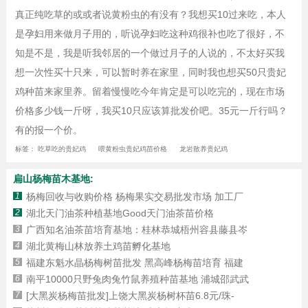
真正纯吃草的或或者说黄粉虫的有没有？我想买10过来吃，本人
是孕妇用来做月子用的，听说孕妇吃这种鸡很补也吃了很好，不
知是不是，我是听我邻居的一个做过月子的人说的，不太好买我
想一次性买十只来，可以暂时养在家里，同时我也想买50只贵妃
鸡种苗来家里养。留着慢慢吃今年肯定是可以吃完的，现在市场
价格多少钱一斤呀，我买10只应该算批发价吧。35元一斤行吗？
有的报一个价。
标签：
吃草吃的贵妃鸡
喂黄粉虫贵妃鸡苗价格
龙岩散养贵妃鸡
扁山杨梅苗木基地:
1
杨梅回收与收购价格 杨梅果实交易批发市场 加工厂
2
湖北天门油茶种植基地Good天门油茶苗价格
3
广西知名油茶苗培育基地：桂林恭城梧州容县藤县岑
4
湖北黄梅山林放养土鸡苗孵化基地
5
福建东魁水晶杨梅树苗批发 黑高峰杨梅苗培育 福建
6
南平10000只野兔肉兔竹鼠养殖种苗基地 浦城邵武武
7
[大黑炭杨梅苗批发]上饶大黑炭杨树杯苗6.8元/珠-