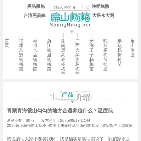
黑晶黑魁
晚稻晚熟
台湾黑高峰
大果永大冠
首
福
漳
浙
湖
广
安
晚
早
扁
页
建
州
江
南
西
海
熟
熟
山
东
水
仙
黑
大
王
杨
杨
旅
魁
晶
居
高
黑
子
梅
梅
游
杨
杨
杨
峰
炭
杨
苗
树
梅
梅
梅
杨
杨
梅
批
苗
苗
苗
苗
梅
梅
苗
发
苗
苗
青藏青海很山勾勾的地方合适养殖什么？温度低
浏览次数：6073
发布时间：2025/08/17 12:44
2025扁山杨梅苗木基地
>
散养土鸡养殖基地,杨梅苗批发
>
农家散养土鸡养殖
技术,杨梅苗批发
我说的话大家不要笑我呀，我是确实是实话实说了，我们家乡是