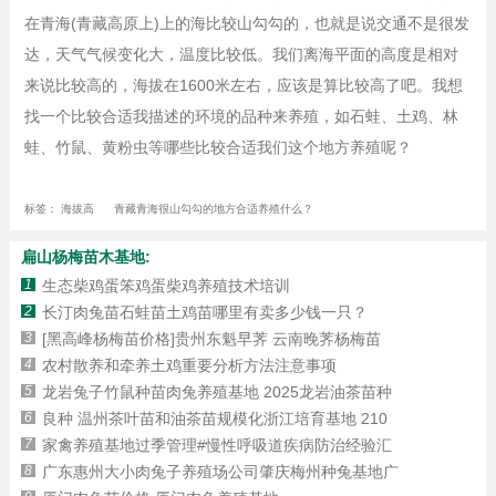
在青海(青藏高原上)上的海比较山勾勾的，也就是说交通不是很发
达，天气气候变化大，温度比较低。我们离海平面的高度是相对
来说比较高的，海拔在1600米左右，应该是算比较高了吧。我想
找一个比较合适我描述的环境的品种来养殖，如石蛙、土鸡、林
蛙、竹鼠、黄粉虫等哪些比较合适我们这个地方养殖呢？
标签：
海拔高
青藏青海很山勾勾的地方合适养殖什么？
扁山杨梅苗木基地:
1
生态柴鸡蛋笨鸡蛋柴鸡养殖技术培训
2
长汀肉兔苗石蛙苗土鸡苗哪里有卖多少钱一只？
3
[黑高峰杨梅苗价格]贵州东魁早荠 云南晚荠杨梅苗
4
农村散养和牵养土鸡重要分析方法注意事项
5
龙岩兔子竹鼠种苗肉兔养殖基地 2025龙岩油茶苗种
6
良种 温州茶叶苗和油茶苗规模化浙江培育基地 210
7
家禽养殖基地过季管理#慢性呼吸道疾病防治经验汇
8
广东惠州大小肉兔子养殖场公司肇庆梅州种兔基地广