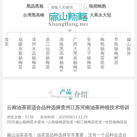
黑晶黑魁
晚稻晚熟
台湾黑高峰
大果永大冠
首
福
漳
浙
湖
广
安
晚
早
扁
页
建
州
江
南
西
海
熟
熟
山
东
水
仙
黑
大
王
杨
杨
旅
魁
晶
居
高
黑
子
梅
梅
游
杨
杨
杨
峰
炭
杨
苗
树
梅
梅
梅
杨
杨
梅
批
苗
苗
苗
苗
梅
梅
苗
发
苗
苗
云南油茶苗适合品种选择贵州江苏河南油茶种植技术培训
浏览次数：5738
发布时间：2025/08/13 11:25
2025扁山杨梅苗木基地
>
云南杨梅苗批发
>
丽江杨梅苗批发
>
永胜杨梅苗批
发
扁山油茶基地：油茶苗品种选择非常重要，没有一个品种会适合