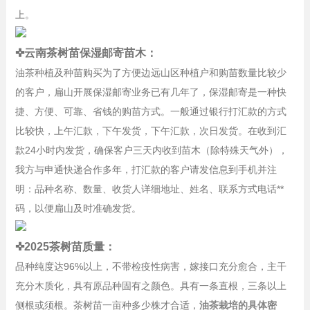
上。
✜云南茶树苗保湿邮寄苗木：
油茶种植及种苗购买为了方便边远山区种植户和购苗数量比较少
的客户，扁山开展保湿邮寄业务已有几年了，保湿邮寄是一种快
捷、方便、可靠、省钱的购苗方式。一般通过银行打汇款的方式
比较快，上午汇款，下午发货，下午汇款，次日发货。在收到汇
款24小时内发货，确保客户三天内收到苗木（除特殊天气外），
我方与申通快递合作多年，打汇款的客户请发信息到手机并注
明：品种名称、数量、收货人详细地址、姓名、联系方式电话**
码，以便扁山及时准确发货。
✜2025茶树苗质量：
品种纯度达96%以上，不带检疫性病害，嫁接口充分愈合，主干
充分木质化，具有原品种固有之颜色。具有一条直根，三条以上
侧根或须根。茶树苗一亩种多少株才合适，
油茶栽培的具体密