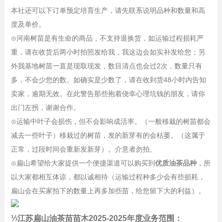
本社还可以下订单预定培育生产，请先联系说明品种和数量和高
度及单价。
⊙河南树苗是有生命的商品，不支持退换货，如运输过程损耗严
重，请在收货后两小时拍照发给我，我这边会如实补发给您；另
外我基地树苗一直是现取现发，数目清点也会过2次，数量只有
多，不会少您的数。如确实是少数了，请在收到货48小时内告知
卖家，逾期无效。在此警告那些抱着侥幸心理坑钱的朋友，请你
出门左拐，谢谢合作。
⊙运输中叶子会损伤，但不会影响成活率。（一般移栽的树苗都会
减去一些叶子）移栽过的树苗，发的新芽有的会枯萎。（这属于
正常，过段时间会重新发新芽）。介意者勿拍。
⊙扁山希望给大家提供一个便捷渠道可以购买到
优质油茶品种
，所
以大家都相互体谅，都以诚相待（运输过程种多少会有些损耗，
扁山会在买家拍下的数量上再多加些苗，给您留下大的利益）。
⅓江苏扁山油茶苗苗木2025-2025年度业务范围：