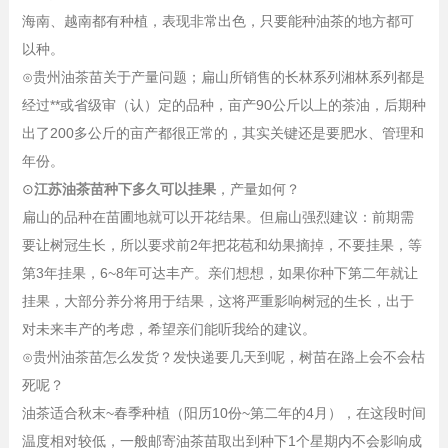
海南、越南都有种植，表现非常出色，只要能种油茶的地方都可
以种。
⊙贵州油茶苗关于产量问题；扁山所销售的长林系列湘林系列都是
经过**或省级审（认）定的品种，亩产90公斤以上的茶油，后期种
出了200多公斤的亩产都很正常的，其实关键还是要肥水、管理和
年份。
⊙
江苏油茶苗种下多久可以挂果
，产量如何？
扁山的品种在苗圃地就可以开花结果。但扁山强烈建议：前期需
要让树冠生长，所以要求前2年把花苞和幼果摘掉，不要挂果，等
第3年挂果，6~8年可达丰产。亲们想想，如果你种下第二年就让
挂果，大部分养分将用于结果，这将严重影响树冠的生长，出于
对未来丰产的考虑，希望亲们能听我给的建议。
⊙贵州油茶苗怎么发货？发快递要几天到呢，树苗在路上会不会枯
死呢？
油茶适合秋末~春季种植（阳历10份~第二年的4月），在这段时间
温度相对较低，一般邮寄油茶苗取出到种下1个星期内不会影响成