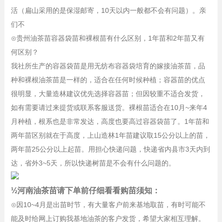
活（扁山采用的是保湿邮寄，10天以内一般都不会有问题）。亲
们不
⊙贵州油茶苗容器袋苗和裸根苗有什么区别，1年苗和2年苗又有
何区别？
我社所生产的容器袋苗是用无纺布容器袋培育的嫁接油茶苗，品
种和裸根油茶苗是一样的，适合在任何时候种植；容器苗的优点
很明显，大量造林建议优先选择容器苗；但因较重不适合发货，
如有需要请过来提货或联系客服送货。裸根苗适合在10月~来年4
月种植，根系也是非常发达，高度也要高过容器袋苗了。1年苗和
两年苗区别就在于高度，上山造林1年苗建议取15公分以上的苗，
两年苗25公分以上起苗。用担心快递问题，快递省内县市3天内到
达，省外3~5天，所以快递树苗是不会有什么问题的。
½河南油茶苗请下单前仔细看看购苗须知：
⊙因10~4月是出苗时节，有大量客户前来基地取苗，有时可能不
能及时给网上订购我基地油茶的客户发货，希望大家相互理解。