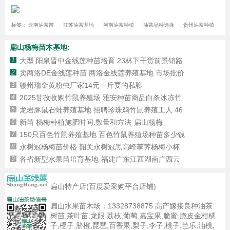
标签：
云南油茶苗
江苏油茶基地
河南油茶种植
油茶品种选择
贵州油茶种植
扁山杨梅苗木基地:
1
大型 阳泉晋中金线莲种苗培育 23林下干货前景销路
2
卖商洛DE金线莲种苗 商洛金线莲养殖基地 市场批价
3
赣州瑞金黄粉虫厂家14元一斤要的私聊
4
2025甘孜收购竹鼠养殖场 雅安种苗商品白条冰冻竹
5
龙岩豚鼠石蛙养殖基地 招聘珍珠鸡竹鼠养殖工人 46
6
新苗 杨梅种植施肥时间.数量和方法-扁山杨梅
7
150只百色竹鼠养殖基地 百色竹鼠养殖场种苗多少钱
8
永树冠杨梅苗价格 韶关永树冠黑高峰荸荠杨梅小杯
9
各省新型水果苗培育基地-福建广东江西湖南广西云
扁山特产店(百度爱采购平台店铺)
扁山水果苗木场：
13328738875
高产嫁接良种油茶
树苗,茶叶苗,龙眼,荔枝,葡萄,嘉宝果,脆蜜,脆皮金柑橘
子,橙子,脐橙,琵琶,百香果,梨子,李子,桃子,芭乐,油桃,