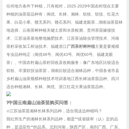
任何地方条件下种植，只有相对，2025-2029中国农村现在主要
种植的油茶苗品种有：闽优、长林、湘林、软枝、软技、红花大
果、白花小果、赣无系列、赣石系列、福建龙眼茶...湖南油茶苗林
地选择、云南茶树种植关键土质和水质检测、贵州茶苗嫁接技
术、江苏油茶基地整地施肥技术、江苏茶油除虫管理技术、河南
茶籽采收加工榨油技术、福建浙江
广西茶籽树种植
主要是要规模
专业品种纯正（闽优48号、闽优43号、闽优60号、福建龙眼
茶）、中国农村扁山茶籽回收及收购服务：像广东地区比较适合
软枝、岑溪软技油茶苗，湖南比较适合湘林品种，中国各省市县
乡村扁山油茶规模种植技术培训基地江西长林油茶苗品种、四川
适合种植湘林、长林、闽优、浙江红花大果油茶苗品种。
⅟中国云南扁山油茶苗购买问答：
⊙江苏油茶苗湘林长林系列品种，适合我这边种植吗？
我社所生产的湘林长林系列品种，都是**或省级审（认）定的品
种，是适应性**的品系。北到河南，陕西产区，南到广西、广东、