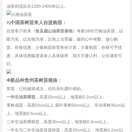
油茶则适应在1200-2400米以上。
⅝中国茶树苗来人自提购苗：
欢迎客户前来《
攸县扁山油茶苗基地
》考察1800万株油茶苗，以
眼为实，以实物为准，以免上当受骗，做到心中有数、放心购
苗。价格优惠：少量购苗按零售价计算，大量购苗，价格可予优
惠，具体优惠幅度请来人具体磋商，我方尽量让利，让你满意可
归。
✜新品种贵州茶树苗规格：
芽苗：已经嫁接成活，但尚未吐露叶梢的。
一年生油茶裸苗
，高度20cm以上，地茎粗0.2cm以上。
果树成苗：高度50cm以上;落叶果树50cm以上，常绿果树35cm以
上，地茎粗0.5cm以上。
二年生油茶裸根苗，高度30cm以上，地茎粗0.3cm以上。
一年生与二年生油茶容器杯苗，高度20cm以上，地茎粗0.2cm以