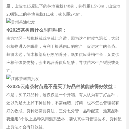
度
，山坡地15度以下的林地亩栽148株，株行距1.5×3m，山坡地
20度以上的林地亩栽111株，株长距2×3m。
✜2025茶树苗什么时间种植：
南方地区一般晚秋栽或冬栽比合适，因为这个时候气温低，大部
分植物进入休眠期，有利于根系伤口的愈合，促进次年的长势。
栽得太迟，苗木根部所积累的养分，既要供应芽梢生长，又要供
应根部恢复伤势，会出现营养供应短缺，导致苗木生产缓慢或死
亡。
✜2025云南茶树苗是不是买了好品种就能获得好效益：
不是，买了好品种，这仅仅是一个开端。有人认为有了好品种，
还以为是天上掉下神仙种，不需施肥、打药，也不怎么管理就有
好的收成。良种还需要良法，三分七分管，品种配置、
油茶品种
要选用
3个以上品种采用混系造林，要认真学习管理技术、良种配
上良法才会有好效益。