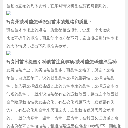
苗基地直销的具体资料，联系时请说明是在慧聪网看到的。
⅗贵州茶树苗怎样识别苗木的规格和质量：
现在苗木市场上的规格、质量都相当混乱，缺乏一个比较统一、
比较可操作的标准，而且每个地方都不同，扁山根据目前种市场
的大体情况，提出下列标准供参考。
⅚贵州苗木提醒引种购苗注意事项-茶树苗怎样选择品种：
发展油茶产业，购买油茶苗是步，而品种选错了，所言：选错一
年苗，白流五年汗。说的就是品种选择的重要性，选择油茶品
种，首先要选择级或省级以上的良种审定的品种，选择适合本地
气候的品种，一般来说油茶都有它的适栽范围，超出这个范围就
会导致原栽培性状发生变化。有些变化问题不大（或者更有优
势），有些变化则会带来灭顶之灾，这是栽培者所需周全考虑
的。一般分为寒带、温带、热带、亚热带，在我国长江流域以南
的省份都可以种植油茶，
普通油茶适应在海拔900米以下
，而红花