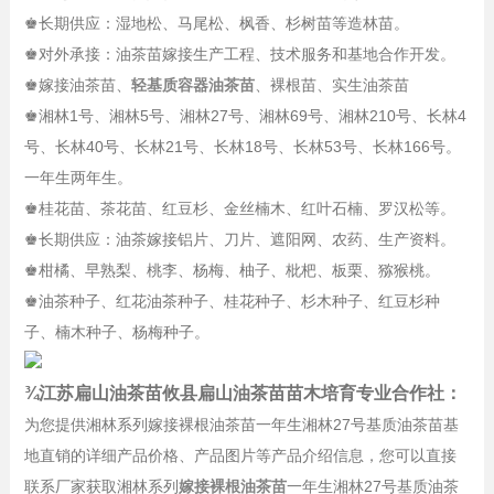
♚长期供应：湿地松、马尾松、枫香、杉树苗等造林苗。
♚对外承接：油茶苗嫁接生产工程、技术服务和基地合作开发。
♚嫁接油茶苗、
轻基质容器油茶苗
、裸根苗、实生油茶苗
♚湘林1号、湘林5号、湘林27号、湘林69号、湘林210号、长林4
号、长林40号、长林21号、长林18号、长林53号、长林166号。
一年生两年生。
♚桂花苗、茶花苗、红豆杉、金丝楠木、红叶石楠、罗汉松等。
♚长期供应：油茶嫁接铝片、刀片、遮阳网、农药、生产资料。
♚柑橘、早熟梨、桃李、杨梅、柚子、枇杷、板栗、猕猴桃。
♚油茶种子、红花油茶种子、桂花种子、杉木种子、红豆杉种
子、楠木种子、杨梅种子。
¾江苏扁山油茶苗攸县扁山油茶苗苗木培育专业合作社：
为您提供湘林系列嫁接裸根油茶苗一年生湘林27号基质油茶苗基
地直销的详细产品价格、产品图片等产品介绍信息，您可以直接
联系厂家获取湘林系列
嫁接裸根油茶苗
一年生湘林27号基质油茶