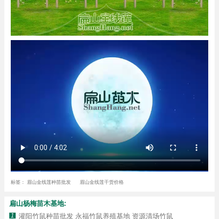
标签：
眉山金线莲种苗批发
眉山金线莲干货价格
扁山杨梅苗木基地:
1
灌阳竹鼠种苗批发 永福竹鼠养殖基地 资源清场竹鼠