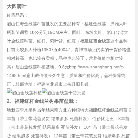
大圆满叶
红霞品系：
眉山仁寿金线莲种苗批发的主要品种有：福建金线莲、洪雅大叶
瓶装苗调蓄 10公分到15CM左右、圆叶、东坡尖叶、彭山台湾大
叶金线莲种苗、红杆、紫叶背、红霞（
福建红霞金线莲
这个品种
目前比较多人种植13507五40047、青神市场上的卖的干货价格也
相对较高、也比较有卖相，品种也比较正，营养价值也相对较
高）眉山金线莲种植基地、0.8元http://www.shanghang.net/c-
1498.html扁山诚信做长久生意，质量和性价比高，品种保障纯
正，总部地址：福建省龙岩市上杭县旧县镇。
2、福建红杆金线兰树果苗盆栽：
地栽四季水果树当年结果南方北方种植特大
福建红杆金线兰
树苗 6
年苗（带土带花苞发货 结果多多 死苗补发） 性价比之王：8年苗
（带土带花苞发货 结果超多 死苗补发） 10年苗（带土带花苞发
货 结果超多 死苗补发） 12年苗（带土带花苞发货 结果爆多 死苗