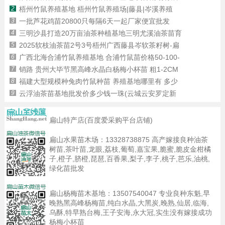
2
梧州竹鼠养殖基地 梧州竹鼠养殖场|藤县|岑溪养殖
3
一批芦花鸡苗20800只每隔6天一起厂家便宜批发
4
三明沙县打造20万亩油茶种植基地三明尤溪油茶苗育
5
2025软枝油茶苗2号3号梧州广西藤县岑软茶籽树-扁
6
广西北海合浦竹鼠养殖基地 合浦竹鼠苗价格50-100-
7
销路 贵州大毕节黑高峰水晶白杨梅小杯苗 粗1-2CM
8
福建大型规模种兔肉竹鼠种苗 养殖基地哪里有 多少
9
云浮油茶苗基地批发价多少钱一珠(云城云安罗定新
扁山特产店(百度爱采购平台店铺)
扁山水果苗木场：
13328738875
高产嫁接良种油茶
树苗,茶叶苗,龙眼,荔枝,葡萄,嘉宝果,脆蜜,脆皮金柑橘
子,橙子,脐橙,琵琶,百香果,梨子,李子,桃子,芭乐,油桃,
绿化苗批发
扁山杨梅苗木基地：
13507540047
专业良种东魁,早
晚熟黑高峰杨梅苗,纯白水晶,大黑炭,晚熟,仙居,临海,
乌酥,特早熟台梅,王子安海,永大冠,实生没有嫁接成功
杨梅小杯苗