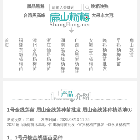
黑晶黑魁
晚稻晚熟
台湾黑高峰
大果永大冠
首
福
漳
浙
湖
广
安
晚
早
扁
页
建
州
江
南
西
海
熟
熟
山
东
水
仙
黑
大
王
杨
杨
旅
魁
晶
居
高
黑
子
梅
梅
游
杨
杨
杨
峰
炭
杨
苗
树
梅
梅
梅
杨
杨
梅
批
苗
苗
苗
苗
梅
梅
苗
发
苗
苗
1号金线莲苗 眉山金线莲种苗批发 眉山金线莲种植基地0.8元
浏览次数：2169
发布时间：2025/08/13 11:25
2025扁山杨梅苗木基地
>
四川杨梅苗批发
>
宜宾杨梅苗批发
>
叙永县杨梅苗
批发
1、1号丹棱金线莲苗品种