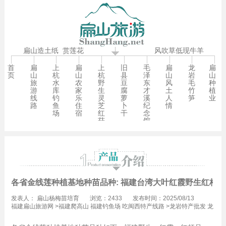
扁山造土纸
赏莲花
风吹草低现牛羊
首
扁
上
扁
上
旧
毛
扁
龙
扁
页
山
杭
山
杭
县
泽
山
岩
山
旅
水
农
野
豆
东
风
毛
种
游
库
家
生
腐
才
土
竹
植
线
钓
乐
灵
萝
溪
人
笋
业
路
鱼
住
芝
卜
纪
情
场
宿
红
干
念
菇
馆
各省金线莲种植基地种苗品种: 福建台湾大叶红霞野生红杆5-2
发表人：
扁山杨梅苗培育
浏览：2433
发布时间：2025/08/13
11:58
福建扁山旅游网
>
福建爬高山 福建钓鱼场 吃闽西特产线路
>
龙岩特产批发 龙
岩爬高山 龙岩钓鱼场线路
>
福建金线莲种植.福建龙岩金线莲种苗批发价格线
路