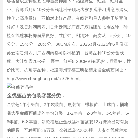
各省金线莲种植基地种苗品种如下：福建野生、红霞、红杆品
种、台湾系列5-10公分金线莲种子现场考察参观学习满意再购买
性价比高质量好，不怕对比好产品、金线莲和
鸟人参种子
培育价
格好！发货到湖南四川贵州云南浙广西广东福建湖北地区种，种
植金线莲和杨梅前景良好、性价弛、利润好！高度从：5公分、10
公分、15公分、20公分、30CM左右。20253月-2025年6月份江
苏云南贵州四川广西湖南都可以种植的、台湾品种10公分金线
莲、大叶红霞20公分、野生、红杆5-20CM都有现货，质量好，性
价比高、抗耐寒品种，福建漳州宁德三明福清龙岩金线莲网址：
http://www.shanghang.net/c-376.html。
金线莲苗的包装容器分类：
金线莲1年小杯苗、2年袋装苗、瓶装苗、裸根苗、土球苗；
福建
省大型金线莲苗
场的年份分类：1-2年苗、2-3年苗、3-5年苗、5-
6年苗、6-8年苗。新款福建正金线莲种苗盆栽12万珠急出货有意
的联系、可种可吃35万珠、金钱草鸟20000棵、人参金线莲种植