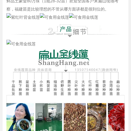
鲜品土豪金80万珠（1瓶28-32苗）欢迎全国客户来扁山现场考
察，福建苗是比较理想的不管从哪方面讲都是很到位的。