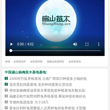
标签：
金线莲品种
金线莲种植
福建金线莲种苗
金线莲基地
中国扁山杨梅苗木基地基地:
1
1000对竹鼠养殖基地 云南广西四川种苗多少钱的批
2
龙岩贵妃鸡蛋基地 龙岩种鸡蛋新出货信息
3
神农架杨梅苗油茶苗水果苗批发种植基地东魁水晶-
4
福建石蛙竹鼠野鸡野兔养殖基地 豚鼠种苗价格好合
5
常德肉兔苗批发 大小18只
6
新余比利时兔黑豚鼠八点黑种兔肉兔养殖场 大型规