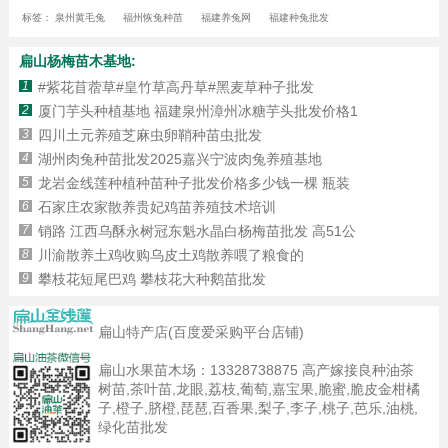
标签：
泉州黄毛兔
福州恢兔种苗
福建养兔网
福建种兔批发
扁山杨梅苗木基地:
1
#紫花苜蓿草#皇竹草高丹草#黑麦草种子批发
2
厦门芋头种植基地 福建泉州漳州冰糖芋头批发价格1
3
四川土元养殖芝麻虫卵鞘种苗虫批发
4
湖州肉兔种苗批发2025嘉兴宁波肉兔养殖基地
5
龙岩金线莲种植种苗种子批发价格多少钱一棵 瓶装
6
石家庄农家散养贵妃鸡苗养殖技术培训
7
销路 江西乌酥永树冠东魁水晶白杨梅苗批发 高51公
8
川渝散养土鸡收购乌皮土鸡散养喂了粮食的
9
攀枝花短尾巴鸡 攀枝花大种鹅苗批发
扁山特产店(百度爱采购平台店铺)
扁山水果苗木场：
13328738875
高产嫁接良种油茶
树苗,茶叶苗,龙眼,荔枝,葡萄,嘉宝果,脆蜜,脆皮金柑橘
子,橙子,脐橙,琵琶,百香果,梨子,李子,桃子,芭乐,油桃,
绿化苗批发