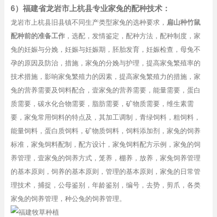
6）福建省龙岩市上杭县专业家兔的配种技术：
龙岩市上杭县旧县镇不同生产类型家兔的选种要求，
扁山种竹鼠
配种前的准备工作
，选配，发情鉴定，配种方法，配种制度，家
兔的妊娠与分娩，妊娠与妊娠期，胚胎发育，妊娠检查，母兔不
孕的原因及防治，措施，家兔的分娩与护理，提高家兔繁殖率的
技术措施，影响家兔繁殖力的因素，提高家兔繁殖力的措施，家
兔的营养需要及饲料配合，壹家兔的营养需要，能量需要，蛋白
质需要，碳水化合物需要，脂肪需要，矿物质需要，维生素需
要，家兔常用饲料的特点及，其加工调制，青绿饲料，粗饲料，
能量饲料，蛋白质饲料，矿物质饲料，饲料添加剂，家兔的饲养
标准，家兔饲料配制，配方设计，家兔饲料配方示例，家兔的饲
养管理，壹家兔的饲养方式，笼养，棚养，放养，家兔饲养管理
的基本原则，饲养的基本原则，管理的基本原则，家兔的日常管
理技术，捕捉，公母鉴别，年龄鉴别，编号，去势，剪爪，各类
家兔的饲养管理，种公兔的饲养管理。