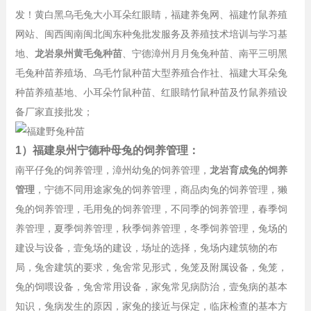
发！黄白黑乌毛兔大小耳朵红眼睛，福建养兔网、福建竹鼠养殖
网站、闽西闽南闽北闽东种兔批发服务及养殖技术培训与学习基
地、
龙岩泉州黄毛兔种苗
、宁德漳州月月兔兔种苗、南平三明黑
毛兔种苗养殖场、乌毛竹鼠种苗大型养殖合作社、福建大耳朵兔
种苗养殖基地、小耳朵竹鼠种苗、红眼睛竹鼠种苗及竹鼠养殖设
备厂家直接批发；
1）福建泉州宁德种母兔的饲养管理：
南平仔兔的饲养管理，漳州幼兔的饲养管理，
龙岩育成兔的饲养
管理
，宁德不同用途家兔的饲养管理，商品肉兔的饲养管理，獭
兔的饲养管理，毛用兔的饲养管理，不同季的饲养管理，春季饲
养管理，夏季饲养管理，秋季饲养管理，冬季饲养管理，兔场的
建设与设备，壹兔场的建设，场址的选择，兔场内建筑物的布
局，兔舍建筑的要求，兔舍常见形式，兔笼及附属设备，兔笼，
兔的饲喂设备，兔舍常用设备，家兔常见病防治，壹兔病的基本
知识，兔病发生的原因，家兔的接近与保定，临床检查的基本方