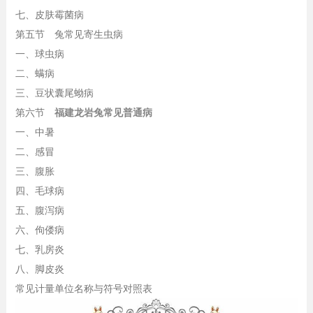
七、皮肤霉菌病
第五节 兔常见寄生虫病
一、球虫病
二、螨病
三、豆状囊尾蚴病
第六节
福建龙岩兔常见普通病
一、中暑
二、感冒
三、腹胀
四、毛球病
五、腹泻病
六、佝偻病
七、乳房炎
八、脚皮炎
常见计量单位名称与符号对照表