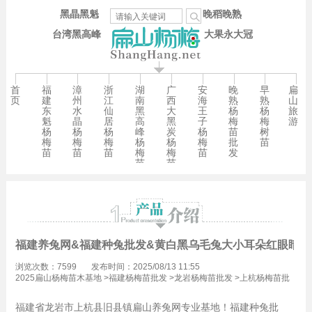
黑晶黑魁
晚稻晚熟
台湾黑高峰
大果永大冠
首
福
漳
浙
湖
广
安
晚
早
扁
页
建
州
江
南
西
海
熟
熟
山
东
水
仙
黑
大
王
杨
杨
旅
魁
晶
居
高
黑
子
梅
梅
游
杨
杨
杨
峰
炭
杨
苗
树
梅
梅
梅
杨
杨
梅
批
苗
苗
苗
苗
梅
梅
苗
发
苗
苗
福建养兔网&福建种兔批发&黄白黑乌毛兔大小耳朵红眼睛种
浏览次数：7599
发布时间：2025/08/13 11:55
2025扁山杨梅苗木基地
>
福建杨梅苗批发
>
龙岩杨梅苗批发
>
上杭杨梅苗批
发
福建省龙岩市上杭县旧县镇扁山养兔网专业基地！福建种兔批