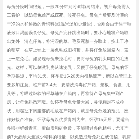
母兔分娩时间很短，一般20分钟到l小时就可结束。初产母兔需人
工看护，
以防母兔难产或压死
、咬死仔兔。母兔产后要及时喂给
干净的水和鲜嫩的青饲料(或温米汤加少量盐)，否则会由于舔干唾
液致口渴丽误食仔兔。母兔产完仔跳出箱时，要小心地将产箱取
出笼外，清点仔兔，将污湿的草、毛及死胎一齐取出，换上干净
的稻草，在草上铺上一层兔毛或旧棉絮，并将仔兔放回箱内，盖
上一层兔毛。如发现母兔未拉毛时，要将母兔的乳头周围的毛拔
光。这样，可以刺激乳房从速泌乳，又便于仔兔吮乳。母兔的怀
孕期很短，平均31天。怀孕后15-20天内很易流产，所以在管理上
要多加注意。临产前3-4天，要清洗消毒好产箱、笼板、食盘、用
具等，将晒过敲软的稻草铺在产箱内，再将待产母兔集中到产
房，让母兔熟悉环境。如怀孕母兔食量大减，粪便糊烂不成粒
状，用嘴扯下胸腹部的毛放在产箱内，就是母兔分娩的预兆，应
作好接产准备。怀孕母兔以优质青料为主。怀孕15天后，要适当
多喂些鲜嫩青草、蛋白质和矿物质，不能喂过多的精料，尤其产
前7天必须大量减少精料的喂量，以免造成母兔死亡或便秘、乳房