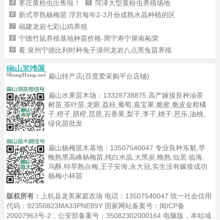
4
枣庄黄粉虫出售啦！
5
菏泽大型黄粉虫养殖场地
6
新式早熟杨梅苗 浮宫每年2-3月份成熟水晶种植的区
7
福建龙岩七彩山鸡养殖
8
宁德竹鼠养殖基地种苗价格-周宁寿宁屏南柘荣
9
看:泉州宁德比利时种兔子漳州龙岩八点黑兔苗养殖
扁山特产店(百度爱采购平台店铺)
扁山水果苗木场：
13328738875
高产嫁接良种油茶
树苗,茶叶苗,龙眼,荔枝,葡萄,嘉宝果,脆蜜,脆皮金柑橘
子,橙子,脐橙,琵琶,百香果,梨子,李子,桃子,芭乐,油桃,
绿化苗批发
扁山杨梅苗木基地：
13507540047
专业良种东魁,早
晚熟黑高峰杨梅苗,纯白水晶,大黑炭,晚熟,仙居,临海,
乌酥,特早熟台梅,王子安海,永大冠,实生没有嫁接成功
杨梅小杯苗
版权所有：
上杭县龙美家庭农场 电话：13507540047 统一社会信用
代码：92350823MA33PNE89Y 国家网站备案号：
闽ICP备
20007963号-2
，公安部备案号：35082302000164
电脑版
，本站域