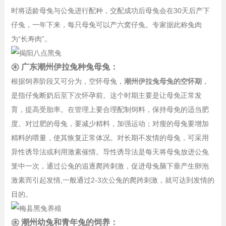
时将适龄母兔与公兔进行配种，交配成功后母兔会在30天后产下
仔兔，一年下来，每只母兔可以产六窝仔兔。专家据此称兔肉
为“长寿肉”。
㊍ 广东潮州伊拉兔种兔母兔：
根据饲养阶段又可分为，空怀母兔，
潮州伊拉兔母兔的空怀期
，
是指仔兔断奶后至下次怀孕前。这个时期主要是让母免正常发
育，提高受胎率。在管理上要合理配制饲料，保持母免的适当肥
度。对过肥的母兔，要减少精料，加强运动；对瘦的母兔要增加
精料的喂量，使其恢复正常体况。对长期不发情的母兔，可采用
异性诱导法或利用激素催情。导性诱导法是每天将母兔放进公兔
笼中一次，通过公兔的追逐爬跨刺激，促进母兔脑下垂产生卵泡
激素而引起发情,一般通过2-3次公兔的爬跨刺激，就可达到发情的
目的。
㊌ 潮州幼兔和青年兔的饲养：