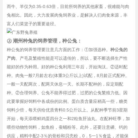
而牛、羊仅为0.35-0.63倍，目前所饲养的其他家畜，很难能与肉
兔相比。因此，大力发展肉兔饲养业，是解决人们肉食来源，丰
富人们菜篮子的重要途径。
㊤ 潮州种兔的饲养管理，种公兔：
种公兔的饲养管理要注意几方面的工作：①加强选种。
种公兔的
产肉
、产毛及繁殖性能是可以遗传的，所以，要不断选择生产性
能好的作为种用。好的种公兔利用三年后，开始淘汰。②适时配
种。肉兔一般7月龄左右(体重3公斤以上)试配，8月龄正式配种。
一般一天配两次，配两天休息一天。长期不配种的，应定期配
种。②合理饲养。公兔不能养得过肥，过肥的公兔繁殖力低。因
此要掌握好饲料中各成份的比例。蛋白质含量应稍高一些，糖类
饲料少些，每天供给优质青料0.5公斤以上。从配种季节前3星期
开始，每天添喂鲜鸡蛋四分之一和2粒鱼肝油丸。在配种旺季，加
喂些动物性饲料，如鱼粉，蚕蛹粉等。此外，还要注意磷、钙的
供应，精料中配2-3％的骨粉和贝壳粉，0．5一1％食盐，才能保