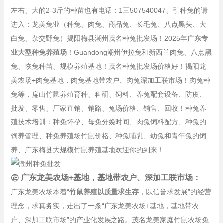
左右、大的2-3斤的种苗也有电话：1三507540047、引种兔的请
进入：龙美兔业（种兔、肉兔、商品兔、长毛兔、八点黑头、大
白兔、杂交野兔）揭阳梅县潮州茂名种兔批发场！2025年
广东专
业大型种兔养殖场
！Guandong潮州伊拉兔和新西兰肉兔、八点黑
兔、恢兔种苗、规模养殖基地！茂名种兔批发场价格好！揭阳龙
美农场+肉兔基地，肉兔基地带农户、肉兔深加工联市场！肉兔种
兔等，扁山竹鼠养殖育种、科研、饲料、养兔配套设备、防疫、
批发、零售、厂家直销、销路、兔场价格、销售、回收！种兔养
殖技术培训：种兔怀孕、母兔分娩时间、肉兔饲料配方、种兔的
饲养管理、种兔养殖场竹鼠价格、种兔哺乳、幼兔和青年兔的饲
养、广东梅县大规模竹鼠养殖基地欢迎你的到来！
㊣ 广东龙美农场+基地，基地带农户、深加工联市场：
广东龙美农场本着“
竹鼠养殖以质量求生存
，以信誉求发展”的经营
理念，求真务实，走出了一条“广东龙美农场+基地，基地带农
户、深加工联市场”的产业化发展之路。茂名龙美家庭竹鼠农场兔