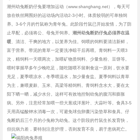
潮州幼兔断奶仔兔要增加运动（www.shanghang.net），每天可
放在铁丝网围好的运动场内活动2-3小时。体质较弱的可单独饲
养。3-6个月的竹鼠称为青年兔。此阶段竹鼠已开始发情，为了防
止早配，必须将公、母兔开饲养。
潮州幼兔断奶仔兔必须养在温
暖
、清洁、干爽的地方，以笼养为佳。饲喂的饲料要清洁新鲜，
富于营养。带泥的青草一定要洗净晾干后再喂。青饲料一天喂3
次，精饲料一天喂两次，加喂矿物质饲料、少量鱼粉、豆饼等。
喂时掌握早多午少晚吃足，随吃随喂不留剩食这一原则，饮水要
充足，夏季喂凉水，冬季喂温水，加少量食盐。夏季饲料以青草
为主，兼喂麦麸、玉米、高梁等精饲料。青饲料含水大，要在太
阳下晒一晒，减少水分。这样可有效地控制幼兔的腹泻和膨胀
病。另外，注意经常加喂一些大葱或洋葱叶、大蒜叶等。食具3-5
天用高锰酸钾水消毒一次，可避免球虫卵囊污染垫草和食具。仔
兔断奶后三个月的小兔称为幼兔。这个阶段的竹鼠生长发育快，
但抗病力差，要特别注意护理，否则发育不良，易于患病死亡。