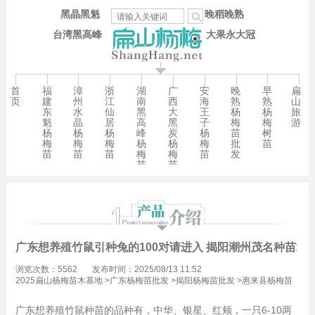
黑晶黑魁
晚稻晚熟
台湾黑高峰
大果永大冠
首
福
漳
浙
湖
广
安
晚
早
扁
页
建
州
江
南
西
海
熟
熟
山
东
水
仙
黑
大
王
杨
杨
旅
魁
晶
居
高
黑
子
梅
梅
游
杨
杨
杨
峰
炭
杨
苗
树
梅
梅
梅
杨
杨
梅
批
苗
苗
苗
苗
梅
梅
苗
发
苗
苗
广东想养殖竹鼠引种兔的100对请进入 揭阳潮州茂名种苗场
浏览次数：5562
发布时间：2025/08/13 11:52
2025扁山杨梅苗木基地
>
广东杨梅苗批发
>
揭阳杨梅苗批发
>
惠来县杨梅苗
批发
广东想养殖竹鼠种苗的品种有，中华、银星、红颊，一只6-10两