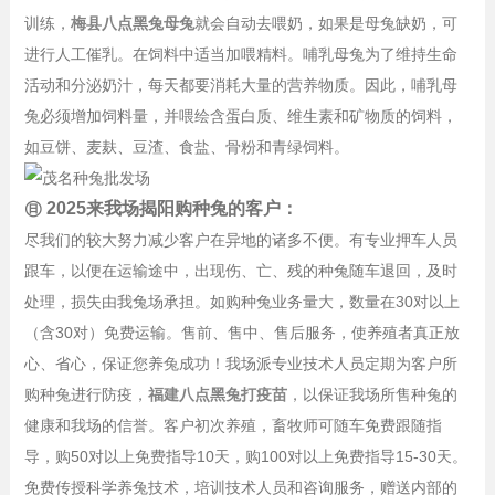
训练，
梅县八点黑兔母兔
就会自动去喂奶，如果是母兔缺奶，可
进行人工催乳。在饲料中适当加喂精料。哺乳母兔为了维持生命
活动和分泌奶汁，每天都要消耗大量的营养物质。因此，哺乳母
兔必须增加饲料量，并喂绘含蛋白质、维生素和矿物质的饲料，
如豆饼、麦麸、豆渣、食盐、骨粉和青绿饲料。
㊐ 2025来我场揭阳购种兔的客户：
尽我们的较大努力减少客户在异地的诸多不便。有专业押车人员
跟车，以便在运输途中，出现伤、亡、残的种兔随车退回，及时
处理，损失由我兔场承担。如购种兔业务量大，数量在30对以上
（含30对）免费运输。售前、售中、售后服务，使养殖者真正放
心、省心，保证您养兔成功！我场派专业技术人员定期为客户所
购种兔进行防疫，
福建八点黑兔打疫苗
，以保证我场所售种兔的
健康和我场的信誉。客户初次养殖，畜牧师可随车免费跟随指
导，购50对以上免费指导10天，购100对以上免费指导15-30天。
免费传授科学养兔技术，培训技术人员和咨询服务，赠送内部的