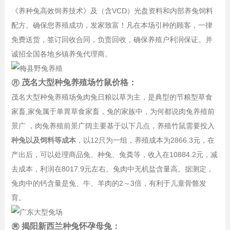
《养种兔高效饲养技术》及（含VCD）光盘资料和内部养兔饲料
配方。确保您养殖成功，发家致富！凡在本场引种的顾客，一律
免费送货，签订回收合同，负责回收，确保养殖户利润保证。并
诚招全国各地乡镇养兔代理商。
㊊ 茂名大型种兔养殖场竹鼠价格：
茂名大型种兔养殖场兔肉兔日粮以草为主，是典型的节粮型草食
家畜,家兔属于单胃草食家畜，兔的家族中，为何都说肉兔养殖前
景广 ，肉兔养殖前景广阔主要基于以下几点，养殖竹鼠需要投入
种兔以及饲料等成本
，以12只为一组，养殖成本为2866.3元，在
产出后，可以处理商品兔、种兔、兔粪等，收入在10884.2元，减
去成本，利润在8017.9元左右。兔肉中无机盐含量高。据测定，
兔肉中的钙含量是兔、牛、羊肉的2～3倍，有利于儿童骨骼发
育。
㊚ 揭阳新西兰种兔怀孕母兔：