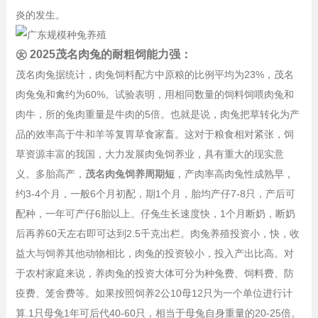
炎的发生。
㊛ 2025茂名肉兔的耐粗饲能力强：
茂名肉兔据统计，肉兔饲料配方中原粮的比例平均为23%，茂名
肉兔兔和禽约为60%。试验表明，用相同数量的饲料饲喂肉兔和
肉牛，所的兔肉重量是牛肉的5倍。也就是说，肉兔把草转化为产
品的效率高于牛和羊等复胃草食家畜。这对于粮食相对紧张，饲
草资源丰富的我国，大力发展肉兔饲养业，具有重大的现实意
义。多胎高产，
茂名肉兔饲养周期短
，产肉率高肉兔性成熟早，
约3-4个月，一般6个月初配，期1个月，胎均产仔7-8只，产后可
配种，一年可产仔6胎以上。仔兔生长速度快，1个月断奶，断奶
后再养60天左右即可达到2.5千克出栏。肉兔养殖投资小，快，收
益大与饲养其他动物相比，肉兔的投资较小，投入产出比高。对
于农村家庭来说，养肉兔的投资大体可分为种兔费、饲料费、防
疫费、笼舍费等。如果按照饲养2公10母12只为一个单位进行计
算.1只母兔1年可后代40-60只，相当于母兔自身重量的20-25倍。