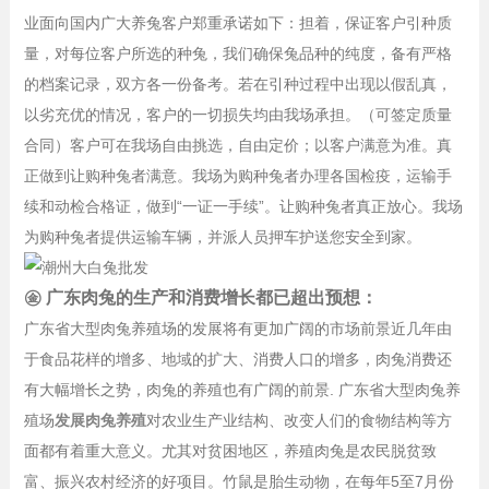
业面向国内广大养兔客户郑重承诺如下：担着，保证客户引种质
量，对每位客户所选的种兔，我们确保兔品种的纯度，备有严格
的档案记录，双方各一份备考。若在引种过程中出现以假乱真，
以劣充优的情况，客户的一切损失均由我场承担。（可签定质量
合同）客户可在我场自由挑选，自由定价；以客户满意为准。真
正做到让购种兔者满意。我场为购种兔者办理各国检疫，运输手
续和动检合格证，做到“一证一手续”。让购种兔者真正放心。我场
为购种兔者提供运输车辆，并派人员押车护送您安全到家。
㊎ 广东肉兔的生产和消费增长都已超出预想：
广东省大型肉兔养殖场的发展将有更加广阔的市场前景近几年由
于食品花样的增多、地域的扩大、消费人口的增多，肉兔消费还
有大幅增长之势，肉兔的养殖也有广阔的前景. 广东省大型肉兔养
殖场
发展肉兔养殖
对农业生产业结构、改变人们的食物结构等方
面都有着重大意义。尤其对贫困地区，养殖肉兔是农民脱贫致
富、振兴农村经济的好项目。竹鼠是胎生动物，在每年5至7月份