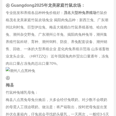
㊋ Guangdong2025年龙美家庭竹鼠农场：
专业批发和养殖各品种种兔价格好：
茂名大型种兔养殖场
竹鼠价
格茂名龙美家庭竹鼠农场兔业 揭阳肉兔品种：新西兰兔、广东潮
州比利时兔、巨型伊拉兔、梅县大规模白竹鼠养殖基地、哈白肉
兔、潮州杂交野兔、广东潮州公羊兔、揭阳肉兔种兔等，潮州集
养殖竹鼠科研、育种、潮州饲料、防疫、养兔配套设备、潮州销
售、回收、一体的大型养殖企业 是化肉兔养殖示范场 山东省畜牧
业龙头企业。（HRTZZQ） 近年我国兔肉外贸出口量逐年，冻兔
肉出口量占冻兔肉总出口量70%。
㊏
梅县
竹鼠种兔哺乳母兔：
梅县八点黑兔母兔分娩后，大多会经仔兔喂奶。对少数不会喂奶
的母需人工强迫喂奶。做法是：将产箱取出，按时把母兔捉出笼
外伏在巢箱内，仔兔就会寻找奶头吸乳，一天两次，一般经3-5天