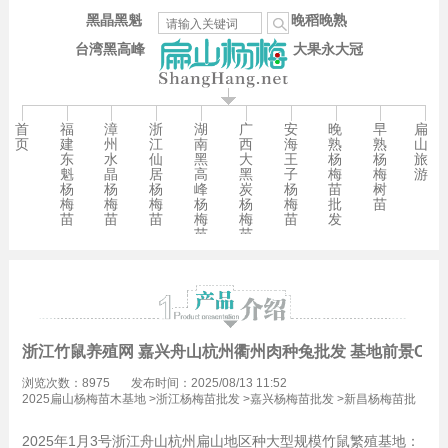
黑晶黑魁
晚稻晚熟
台湾黑高峰
大果永大冠
首
福
漳
浙
湖
广
安
晚
早
扁
页
建
州
江
南
西
海
熟
熟
山
东
水
仙
黑
大
王
杨
杨
旅
魁
晶
居
高
黑
子
梅
梅
游
杨
杨
杨
峰
炭
杨
苗
树
梅
梅
梅
杨
杨
梅
批
苗
苗
苗
苗
梅
梅
苗
发
苗
苗
浙江竹鼠养殖网 嘉兴舟山杭州衢州肉种兔批发 基地前景OK
浏览次数：8975
发布时间：2025/08/13 11:52
2025扁山杨梅苗木基地
>
浙江杨梅苗批发
>
嘉兴杨梅苗批发
>
新昌杨梅苗批
发
2025年1月3号浙江舟山杭州扁山地区种大型规模竹鼠繁殖基地：