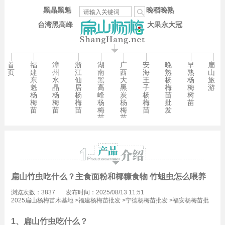
黑晶黑魁
晚稻晚熟
台湾黑高峰
大果永大冠
首
福
漳
浙
湖
广
安
晚
早
扁
页
建
州
江
南
西
海
熟
熟
山
东
水
仙
黑
大
王
杨
杨
旅
魁
晶
居
高
黑
子
梅
梅
游
杨
杨
杨
峰
炭
杨
苗
树
梅
梅
梅
杨
杨
梅
批
苗
苗
苗
苗
梅
梅
苗
发
苗
苗
扁山竹虫吃什么？主食面粉和椰糠食物 竹蛆虫怎么喂养
浏览次数：3837
发布时间：2025/08/13 11:51
2025扁山杨梅苗木基地
>
福建杨梅苗批发
>
宁德杨梅苗批发
>
福安杨梅苗批
发
1、扁山竹虫吃什么？