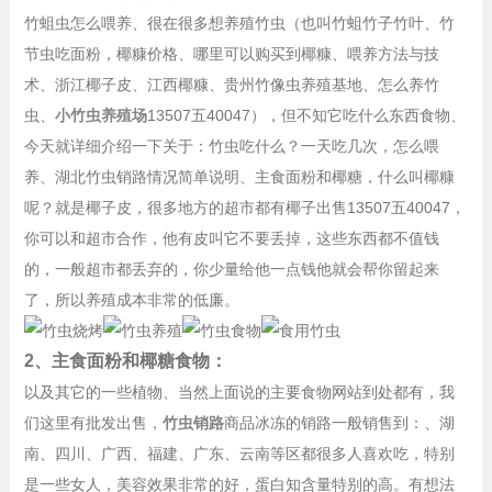
竹蛆虫怎么喂养、很在很多想养殖竹虫（也叫竹蛆竹子竹叶、竹
节虫吃面粉，椰糠价格、哪里可以购买到椰糠、喂养方法与技
术、浙江椰子皮、江西椰糠、贵州竹像虫养殖基地、怎么养竹
虫、
小竹虫养殖场
13507五40047），但不知它吃什么东西食物、
今天就详细介绍一下关于：竹虫吃什么？一天吃几次，怎么喂
养、湖北竹虫销路情况简单说明、主食面粉和椰糖，什么叫椰糠
呢？就是椰子皮，很多地方的超市都有椰子出售13507五40047，
你可以和超市合作，他有皮叫它不要丢掉，这些东西都不值钱
的，一般超市都丢弃的，你少量给他一点钱他就会帮你留起来
了，所以养殖成本非常的低廉。
2、主食面粉和椰糖食物：
以及其它的一些植物、当然上面说的主要食物网站到处都有，我
们这里有批发出售，
竹虫销路
商品冰冻的销路一般销售到：、湖
南、四川、广西、福建、广东、云南等区都很多人喜欢吃，特别
是一些女人，美容效果非常的好，蛋白知含量特别的高。有想法