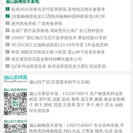
扁山杨梅苗木基地:
1
标准2025宜春吉安竹鼠养殖场 基地电话地址参观考
2
[东魁杨梅苗批发]江西抚州杨梅杯苗种植基地1年2年
3
惠州肉兔养殖 广发肉兔养殖
4
各省广西竹鼠养殖场 湖南贵州云南广东江西种苗价
5
200对广西红颊白毛花竹鼠养殖技术 豚鼠经验分享前
6
30-50CM江北湘林油茶苗210-69号培育 1年金线莲种
7
种苗 铜陵安庆铁皮石斛小杯苗 霍山种子批发价格多
8
保定雀苗鸵鸟苗金桥特种孵化服务公司
9
QZ泉州油茶苗批发 泉州油茶苗批发大果红花油茶苗-
扁山特产店(百度爱采购平台店铺)
扁山水果苗木场：
13328738875
高产嫁接良种油茶
树苗,茶叶苗,龙眼,荔枝,葡萄,嘉宝果,脆蜜,脆皮金柑橘
子,橙子,脐橙,琵琶,百香果,梨子,李子,桃子,芭乐,油桃,
绿化苗批发
扁山杨梅苗木基地：
13507540047
专业良种东魁,早
晚熟黑高峰杨梅苗,纯白水晶,大黑炭,晚熟,仙居,临海,