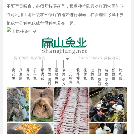
不要盲目喂食，必须坚持喂夜草，根据种竹鼠喜欢打洞穴居的习
性可利用山地丘陵在气候好的地方进行洞养，在管理时尽量不要
把成年公种兔或成年母种兔养在一起。