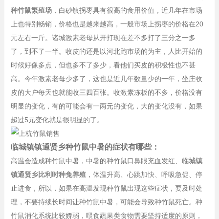
种竹鼠繁殖场
，白砂镇拐枣具有很高的食用价值，近几年在市场
上也特别畅销，价格也是越来越高，一般市场上拐枣的价格在20
元左右一斤。诸城激素老母从开打现在差不多打了三分之一多
了，到不了一半。收皮的还是以河北跑市场的为主，人比开始的
时候好像多点，但也多不了多少，看他们买皮的积极性也不甚
高。今年激素老母少多了，这也是近几年数量少的一年，坐庄收
皮的大户每天也就能收三四百张。收激素冻板的不多，价格没有
明显的变化，有的可能会有一两元的变化，大的变化没有，如果
超过5元变化就是很明显的了。
临城镇镇通贤乡种竹鼠中暑的症状有哪些：
高温会造成种竹鼠中暑，中暑的种竹鼠口鼻眼充血发红、
临城镇
镇通贤乡比利时种兔养殖
，体温升高、心跳加快、呼吸急促、停
止进食，所以，如果在高温发现种竹鼠出现这些症状，要及时处
理，不要持续长时间让种竹鼠中暑，可能会导致种竹鼠死亡。种
竹鼠消化系统比较娇弱，喂食蔬果类食物需要坚持适度的原则，