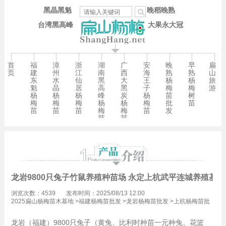
黑晶黑魁
晚稻晚熟
台湾黑高峰
大果永大冠
首
福
漳
浙
湖
广
安
晚
早
扁
页
建
州
江
南
西
海
熟
熟
山
东
水
仙
黑
大
王
杨
杨
旅
魁
晶
居
高
黑
子
梅
梅
游
杨
杨
杨
峰
炭
杨
苗
树
梅
梅
梅
杨
杨
梅
批
苗
苗
苗
苗
梅
梅
苗
发
苗
苗
龙岩9800只兔子竹鼠养殖种苗场 永定上杭武平连城养殖基地
浏览次数：4539
发布时间：2025/08/13 12:00
2025扁山杨梅苗木基地
>
福建杨梅苗批发
>
龙岩杨梅苗批发
>
上杭杨梅苗批
发
龙岩（福建）9800只兔子（黄兔、比利时种苗一元种兔、花篮