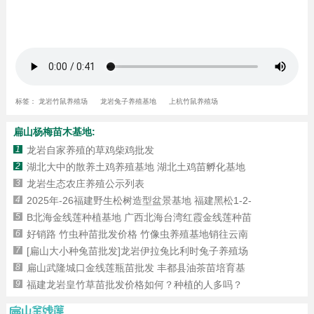
标签：
龙岩竹鼠养殖场
龙岩兔子养殖基地
上杭竹鼠养殖场
扁山杨梅苗木基地:
1
龙岩自家养殖的草鸡柴鸡批发
2
湖北大中的散养土鸡养殖基地 湖北土鸡苗孵化基地
3
龙岩生态农庄养殖公示列表
4
2025年-26福建野生松树造型盆景基地 福建黑松1-2-
5
B北海金线莲种植基地 广西北海台湾红霞金线莲种苗
6
好销路 竹虫种苗批发价格 竹像虫养殖基地销往云南
7
[扁山大小种兔苗批发]龙岩伊拉兔比利时兔子养殖场
8
扁山武隆城口金线莲瓶苗批发 丰都县油茶苗培育基
9
福建龙岩皇竹草苗批发价格如何？种植的人多吗？