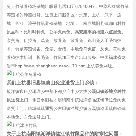
兔）竹鼠养殖场
基地址联系电话13五07540047，
中华和红颊竹鼠
养殖场的种苗出货、送货上门服务区：永定、上杭、武平、连
城、长汀、漳平竹鼠养殖基地、地址：上杭县城旧县镇扁山村竹
鼠品种：比利时种兔、公羊兔肉兔、
高繁殖率的福建八点黑兔
、
杂交兔、伊拉兔、草兔、放养兔、散养兔、跑山兔人工受精技
术、竹鼠养殖设备、兔笼、食槽、本地兔乌兔苗、灰兔、黄毛兔
养殖技术培训、长毛兔、竹鼠加工生产出口服务。中国福建省龙
岩市
http://www.shanghang.net/c-170.html
上杭养兔网址。
我们上杭县旧县镇扁山兔业送货上门乡镇：
蛟洋镇官庄乡珊瑚乡中都下都乡庐丰乡太拔乡
溪口镇茶地乡种竹
鼠送货上门
；步云乡旧县才溪镇南阳镇湖洋镇临江镇伊拉兔肉兔
送货上门；临城镇镇通贤乡古田镇泮境乡镇蓝溪镇稔田镇白砂镇
本地兔、白兔送货上门。
关于上杭南阳镇湖洋镇临江镇竹鼠品种的耐寒性问题：