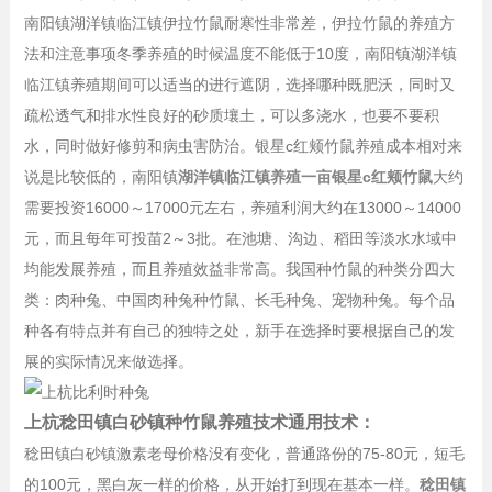
南阳镇湖洋镇临江镇伊拉竹鼠耐寒性非常差，伊拉竹鼠的养殖方
法和注意事项冬季养殖的时候温度不能低于10度，南阳镇湖洋镇
临江镇养殖期间可以适当的进行遮阴，选择哪种既肥沃，同时又
疏松透气和排水性良好的砂质壤土，可以多浇水，也要不要积
水，同时做好修剪和病虫害防治。银星c红颊竹鼠养殖成本相对来
说是比较低的，南阳镇
湖洋镇临江镇养殖一亩银星c红颊竹鼠
大约
需要投资16000～17000元左右，养殖利润大约在13000～14000
元，而且每年可投苗2～3批。在池塘、沟边、稻田等淡水水域中
均能发展养殖，而且养殖效益非常高。我国种竹鼠的种类分四大
类：肉种兔、中国肉种兔种竹鼠、长毛种兔、宠物种兔。每个品
种各有特点并有自己的独特之处，新手在选择时要根据自己的发
展的实际情况来做选择。
上杭稔田镇白砂镇种竹鼠养殖技术通用技术：
稔田镇白砂镇激素老母价格没有变化，普通路份的75-80元，短毛
的100元，黑白灰一样的价格，从开始打到现在基本一样。
稔田镇