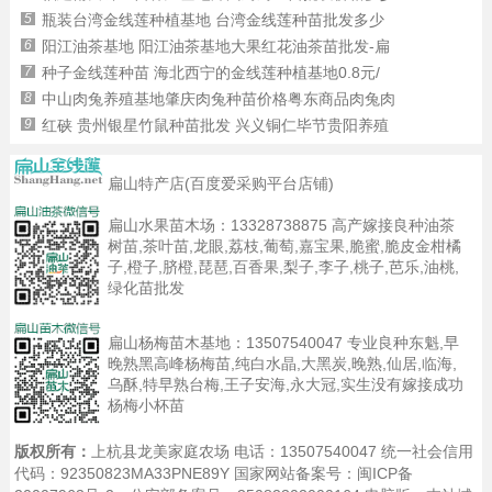
5
瓶装台湾金线莲种植基地 台湾金线莲种苗批发多少
6
阳江油茶基地 阳江油茶基地大果红花油茶苗批发-扁
7
种子金线莲种苗 海北西宁的金线莲种植基地0.8元/
8
中山肉兔养殖基地肇庆肉兔种苗价格粤东商品肉兔肉
9
红硖 贵州银星竹鼠种苗批发 兴义铜仁毕节贵阳养殖
扁山特产店(百度爱采购平台店铺)
扁山水果苗木场：
13328738875
高产嫁接良种油茶
树苗,茶叶苗,龙眼,荔枝,葡萄,嘉宝果,脆蜜,脆皮金柑橘
子,橙子,脐橙,琵琶,百香果,梨子,李子,桃子,芭乐,油桃,
绿化苗批发
扁山杨梅苗木基地：
13507540047
专业良种东魁,早
晚熟黑高峰杨梅苗,纯白水晶,大黑炭,晚熟,仙居,临海,
乌酥,特早熟台梅,王子安海,永大冠,实生没有嫁接成功
杨梅小杯苗
版权所有：
上杭县龙美家庭农场 电话：13507540047 统一社会信用
代码：92350823MA33PNE89Y 国家网站备案号：
闽ICP备