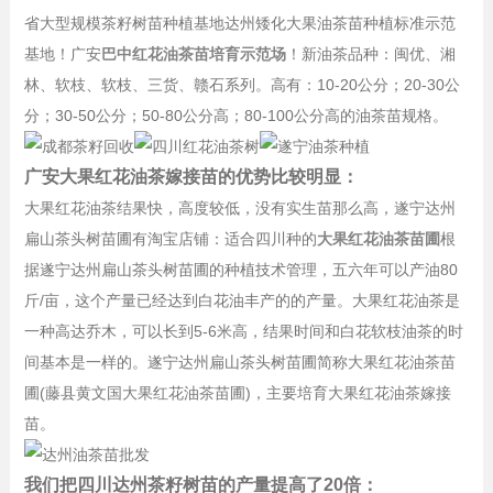
省大型规模茶籽树苗种植基地达州矮化大果油茶苗种植标准示范
基地！广安
巴中红花油茶苗培育示范场
！新油茶品种：闽优、湘
林、软枝、软枝、三货、赣石系列。高有：10-20公分；20-30公
分；30-50公分；50-80公分高；80-100公分高的油茶苗规格。
广安大果红花油茶嫁接苗的优势比较明显：
大果红花油茶结果快，高度较低，没有实生苗那么高，遂宁达州
扁山茶头树苗圃有淘宝店铺：适合四川种的
大果红花油茶苗圃
根
据遂宁达州扁山茶头树苗圃的种植技术管理，五六年可以产油80
斤/亩，这个产量已经达到白花油丰产的的产量。大果红花油茶是
一种高达乔木，可以长到5-6米高，结果时间和白花软枝油茶的时
间基本是一样的。遂宁达州扁山茶头树苗圃简称大果红花油茶苗
圃(藤县黄文国大果红花油茶苗圃)，主要培育大果红花油茶嫁接
苗。
我们把四川达州茶籽树苗的产量提高了20倍：