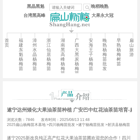
黑晶黑魁
晚稻晚熟
台湾黑高峰
大果永大冠
首
福
漳
浙
湖
广
安
晚
早
扁
页
建
州
江
南
西
海
熟
熟
山
东
水
仙
黑
大
王
杨
杨
旅
魁
晶
居
高
黑
子
梅
梅
游
杨
杨
杨
峰
炭
杨
苗
树
梅
梅
梅
杨
杨
梅
批
苗
苗
苗
苗
梅
梅
苗
发
苗
苗
遂宁达州矮化大果油茶苗种植 广安巴中红花油茶苗培育-扁
浏览次数：7846
发布时间：2025/08/13 11:48
2025扁山杨梅苗木基地
>
四川杨梅苗批发
>
遂宁杨梅苗批发
>
射洪县杨梅苗
批发
遂宁2025新改良纯正高产红花大果油茶苗圃欢迎您的合作！四川