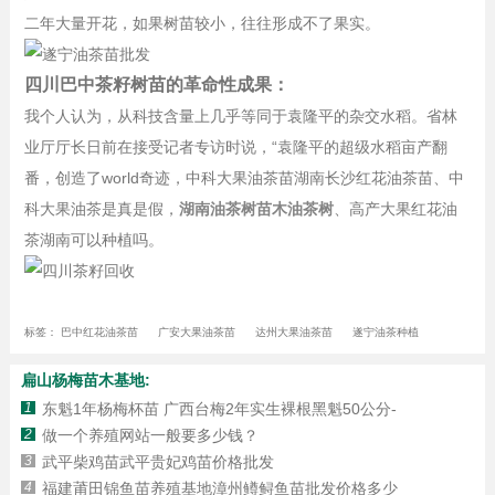
二年大量开花，如果树苗较小，往往形成不了果实。
四川巴中茶籽树苗的革命性成果：
我个人认为，从科技含量上几乎等同于袁隆平的杂交水稻。省林
业厅厅长日前在接受记者专访时说，“袁隆平的超级水稻亩产翻
番，创造了world奇迹，中科大果油茶苗湖南长沙红花油茶苗、中
科大果油茶是真是假，
湖南油茶树苗木油茶树
、高产大果红花油
茶湖南可以种植吗。
标签：
巴中红花油茶苗
广安大果油茶苗
达州大果油茶苗
遂宁油茶种植
扁山杨梅苗木基地:
1
东魁1年杨梅杯苗 广西台梅2年实生裸根黑魁50公分-
2
做一个养殖网站一般要多少钱？
3
武平柴鸡苗武平贵妃鸡苗价格批发
4
福建莆田锦鱼苗养殖基地漳州鳟鲟鱼苗批发价格多少