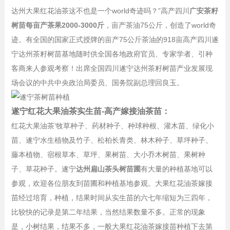
达州大果红花油茶这不也是一个world奇迹吗？”高产四川
广安茶籽
树苗每亩产茶果2000-3000斤
，亩产茶油75公斤，创造了world奇
迹。有全国的国家正式授牌的亩产75公斤茶油的918亩高产四川遂
宁达州茶籽树苗基地随时供全国各地政府官员、专家学者、引种
客商来人参观考察！出席全国四川遂宁达州茶籽树苗产业发展现
场会议的中共中央政治局委员、国务院副总理回良玉。
遂宁红花大果油茶实生苗-高产嫁接油茶苗：
红花大果油茶‘牧草种子、药材种子、种球种根、灌木苗、绿化小
苗、遂宁水生植物及竹子、松柏长青类、林木种子、草坪种子、
藤本植物、宿根草本、草坪、果树苗、大小乔木树苗、果树种
子、草花种子。遂宁
达州扁山茶头树苗圃
有大量的种植基地可以
参观，欢迎各位朋友到苗圃和种植基地参观。大果红花油茶嫁接
苗经过培育，种植，结果时间从实生苗的六七年缩短为三四年，
比较快的记录是第二年结果，当然结果数量不多。正常的现象
是，小树结果，结果不多，一般大果红花油茶嫁接苗种植下去第