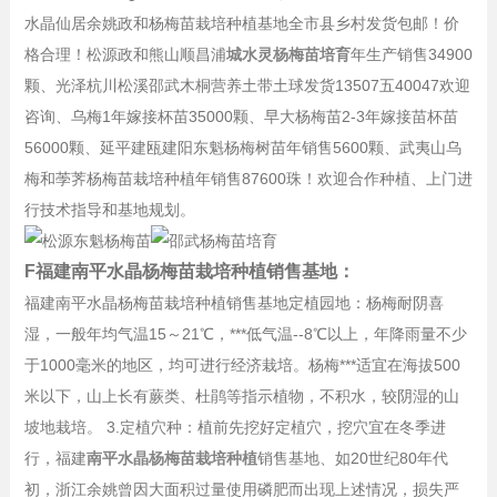
水晶仙居余姚政和杨梅苗栽培种植基地全市县乡村发货包邮！价
格合理！松源政和熊山顺昌浦
城水灵杨梅苗培育
年生产销售34900
颗、光泽杭川松溪邵武木桐营养土带土球发货13507五40047欢迎
咨询、乌梅1年嫁接杯苗35000颗、早大杨梅苗2-3年嫁接苗杯苗
56000颗、延平建瓯建阳东魁杨梅树苗年销售5600颗、武夷山乌
梅和荸荠杨梅苗栽培种植年销售87600珠！欢迎合作种植、上门进
行技术指导和基地规划。
F福建南平水晶杨梅苗栽培种植销售基地：
福建南平水晶杨梅苗栽培种植销售基地定植园地：杨梅耐阴喜
湿，一般年均气温15～21℃，***低气温--8℃以上，年降雨量不少
于1000毫米的地区，均可进行经济栽培。杨梅***适宜在海拔500
米以下，山上长有蕨类、杜鹃等指示植物，不积水，较阴湿的山
坡地栽培。 3.定植穴种：植前先挖好定植穴，挖穴宜在冬季进
行，福建
南平水晶杨梅苗栽培种植
销售基地、如20世纪80年代
初，浙江余姚曾因大面积过量使用磷肥而出现上述情况，损失严