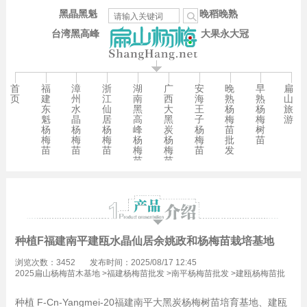
黑晶黑魁
晚稻晚熟
台湾黑高峰
大果永大冠
首
福
漳
浙
湖
广
安
晚
早
扁
页
建
州
江
南
西
海
熟
熟
山
东
水
仙
黑
大
王
杨
杨
旅
魁
晶
居
高
黑
子
梅
梅
游
杨
杨
杨
峰
炭
杨
苗
树
梅
梅
梅
杨
杨
梅
批
苗
苗
苗
苗
梅
梅
苗
发
苗
苗
种植F福建南平建瓯水晶仙居余姚政和杨梅苗栽培基地
浏览次数：3452
发布时间：2025/08/17 12:45
2025扁山杨梅苗木基地
>
福建杨梅苗批发
>
南平杨梅苗批发
>
建瓯杨梅苗批
发
种植 F-Cn-Yangmei-20福建南平大黑炭杨梅树苗培育基地、建瓯