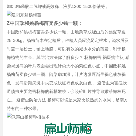
加0.3%磷酸二氢钾或高效稀土液肥1200-1500倍液等。
Z中国政和姚杨梅苗卖多少钱一颗：
中国政和姚杨梅苗卖多少钱一颗、山地杂草或烧山后的焦泥草皮
25-30kg。杨梅苗木在定植后，种植人员应浇足定根水，浇水后及
时盖一层松土，铺上地膜，可以有效的减少水分的蒸发，利于杨
梅植物的生长。其防治方法你了解多少？ 杨梅病害 褐斑病症状 感
染褐斑病的叶片表面会出现针尖大小的紫红色小点，
中国政和姚
杨梅苗
卖多少钱一颗、随染病加深，叶片边缘逐渐呈褐色或灰褐
色，发病后期病斑中央变成浅红褐色或灰白色， 避债虫为害症状
避债虫主要危害杨梅的新梢嫩枝，会咬碎叶片并导致嫩芽嫩枝死
亡。 避债虫防治方法 杨梅可以说是大家比较熟悉的水果，是南方
特有的一种水果。