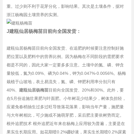
重。过少则不利于花芽分化，影响结果。其次是土壤条件，据对
浙江杨梅园土壤营养的实测。
J建瓯仙居杨梅苗目前向全国发货：
建瓯仙居杨梅苗目前向全国发货、在追肥的时候要注意控制好施
肥位置以及肥料中的营养比例。因为杨梅在不同阶段的需肥要求
都是不同的，因此大家一定要多多注意。土壤中的氮、磷、钾含
量较低，氮为0.09%、磷为0.04%，钾为0.047%-0.0056%。杨梅
栽植于山坡地，表土易流失，氮、磷、钾肥利用率分别只有
40%、
建瓯仙居杨梅苗
目前向全国发货、20%和30%。此外，要
在5月份追施壮果肥与叶面肥。小年树花少结果少，树体负担轻，
应避免春梢抽生过多过旺导致落花落果，影响当年产量，施肥量
与大年树相比，可少施或不施萌芽肥，采后肥主要依树势而定。
根外追肥技术 根外追肥近年来在杨梅上应用较为普遍，主要是在
果实生长期应用。如花期喷0.2%硼砂液，果实生长期喷0.2%尿素