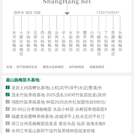
标签：
南平杨梅苗批发
建瓯水晶杨梅苗
政和杨梅苗
福建杨梅苗
扁山杨梅苗木基地:
1
龙岩土鸡苗孵化基地|上杭|武平|漳平|永定|曹溪|长
2
茂名竹鼠养殖基地 2025茂名100对竹鼠苗批发(高州
3
绵阳竹鼠养殖基地 种苗2025合作社加盟培训398元/
4
30-50公分孝感杨梅苗 水晶小杯苗 永树冠孝感袋苗9
5
福建龙岩蜜蜂养殖基地-连城漳平上杭永定武平长汀
6
浙江台州卖杨梅苗批发县 黄岩水晶 仙居 临海东魁8
7
永州江华蓝山新田宁远竹鼠养殖种苗批发价格