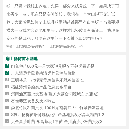
钱一只呀？我想去养殖，先买一部分来试养殖一下，如果成了再
来买多一点，现在只是实验阶段，我想在一个大山脚下先进试
养，大家感觉如何？上杭县的番鸭苗谁那里有出售呀？当然要规
模大一点我才会到他那里买，这样才比较质量有保证上，我现在
专业的是田鸡，顺便在这里问一下石蛙吃田鸡饲料吗？
标签：
上杭在哪里有买番鸭？
上杭的番鸭苗多少钱一只?
扁山杨梅苗木基地:
1
肉兔种苗800元一只大家说贵吗？不包运费还是
2
广东清远竹鼠养殖清远竹鼠种苗价格
3
三明将乐一批绿壳母鸡苗将乐野鸡苗基地
4
福建漳州养殖类产品信息发布平台
5
渭南油茶苗批发基地(潼关大荔合阳澄城白水蒲城)
6
石蛙养殖设备及技术转让
7
娄底竹鼠种苗批发 100对湖南娄底大中竹鼠养殖基地
8
S陕西杨梅苗培育规模化生产基地批发水晶乌梅苗1-2
9
大金昌茶叶苗.永昌茶花1年苗.金川油茶小杯苗批发3