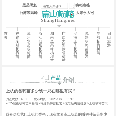
黑晶黑魁
晚稻晚熟
台湾黑高峰
大果永大冠
首
福
漳
浙
湖
广
安
晚
早
扁
页
建
州
江
南
西
海
熟
熟
山
东
水
仙
黑
大
王
杨
杨
旅
魁
晶
居
高
黑
子
梅
梅
游
杨
杨
杨
峰
炭
杨
苗
树
梅
梅
梅
杨
杨
梅
批
苗
苗
苗
苗
梅
梅
苗
发
苗
苗
上杭的番鸭苗多少钱一只在哪里有买？
浏览次数：6108
发布时间：2025/08/13 11:13
2025扁山杨梅苗木基地
>
福建杨梅苗批发
>
龙岩杨梅苗批发
>
上杭杨梅苗批
发
我喜欢吃我们上杭的番鸭，现在龙岩市上杭县的番鸭种苗是多少