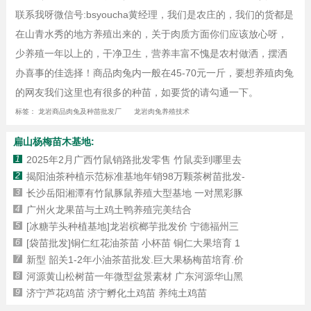
联系我呀微信号:bsyoucha黄经理，我们是农庄的，我们的货都是
在山青水秀的地方养殖出来的，关于肉质方面你们应该放心呀，
少养殖一年以上的，干净卫生，营养丰富不愧是农村做洒，摆洒
办喜事的佳选择！商品肉兔内一般在45-70元一斤，要想养殖肉兔
的网友我们这里也有很多的种苗，如要货的请勾通一下。
标签：
龙岩商品肉兔及种苗批发厂
龙岩肉兔养殖技术
扁山杨梅苗木基地:
1
2025年2月广西竹鼠销路批发零售 竹鼠卖到哪里去
2
揭阳油茶种植示范标准基地年销98万颗茶树苗批发-
3
长沙岳阳湘潭有竹鼠豚鼠养殖大型基地 一对黑彩豚
4
广州火龙果苗与土鸡土鸭养殖完美结合
5
[冰糖芋头种植基地]龙岩槟榔芋批发价 宁德福州三
6
[袋苗批发]铜仁红花油茶苗 小杯苗 铜仁大果培育 1
7
新型 韶关1-2年小油茶苗批发.巨大果杨梅苗培育.价
8
河源黄山松树苗一年微型盆景素材 广东河源华山黑
9
济宁芦花鸡苗 济宁孵化土鸡苗 养纯土鸡苗