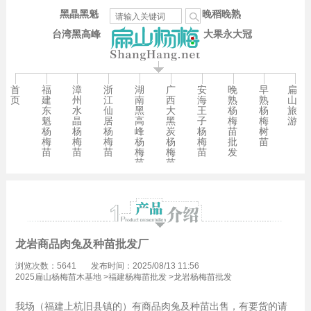
黑晶黑魁
晚稻晚熟
台湾黑高峰
大果永大冠
首
福
漳
浙
湖
广
安
晚
早
扁
页
建
州
江
南
西
海
熟
熟
山
东
水
仙
黑
大
王
杨
杨
旅
魁
晶
居
高
黑
子
梅
梅
游
杨
杨
杨
峰
炭
杨
苗
树
梅
梅
梅
杨
杨
梅
批
苗
苗
苗
苗
梅
梅
苗
发
苗
苗
龙岩商品肉兔及种苗批发厂
浏览次数：5641
发布时间：2025/08/13 11:56
2025扁山杨梅苗木基地
>
福建杨梅苗批发
>
龙岩杨梅苗批发
我场（福建上杭旧县镇的）有商品肉兔及种苗出售，有要货的请