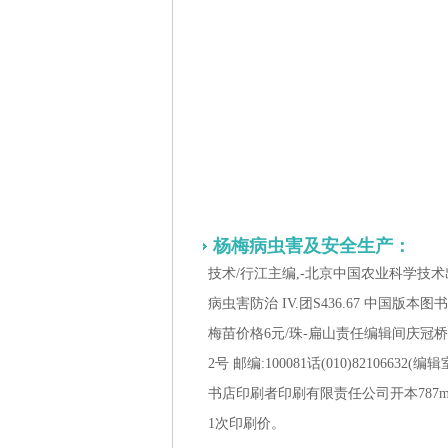
杨梅病虫害及安全生产：
技术/行江主编,-北京中国农业科学技术出版社，2025
病虫害防治 IV.团S436.67 中国版本图书馆
梅苗价格6元/珠-扁山责任编辑间庆冠
2号 邮编:100081话(010)82106632(编
书店印刷者印刷有限责任公司开本787mm x1
1次印刷价。