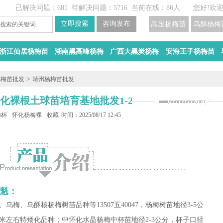
已解决问题：681
待解决问题：5716
当前在线：86人
您好!欢
高压杨梅苗
乌酥杨梅
浙江仙居杨梅苗
湖南黑高峰杨梅
广西大黑炭杨梅
安海王子杨梅苗
>
杨梅苗批发
靖州杨梅苗批发
化裸根土球苗培育基地批发1-2-5CM
梅杯苗批发
怀化杨梅裸根苗培育
收藏
时间：2025/08/17 12:45
魁：
梅、乌酥核杨梅树苗品种等13507五40047，杨梅树苗地径3-5公
.5-1米左右特矮化品种；中怀化水晶杨梅中杯苗地径2-3公分，杯子口径