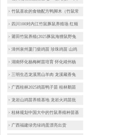
竹鼠喜欢的食物配方鸭脚木（竹鼠常
四川100对内江竹鼠豚鼠养殖场 红颊
莆田竹鼠养殖(2025豚鼠海狸鼠野兔
漳州泉州厦门柴鸡苗 珍珠鸡苗 山鸡
湖南怀化杨梅树苗培育 怀化靖州杨
三明生态龙溪黑山羊肉 龙溪藏香兔
广西桂林2025鸡苗鸭子苗 桂林鹅苗
龙岩山鸡苗养殖基地 龙岩火鸡苗批
桂林规划中国大中的竹鼠养殖种苗基
广西福建绿壳绿鸡蛋漂亮出货