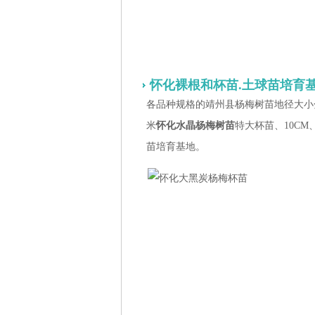
怀化裸根和杯苗.土球苗培育
各品种规格的靖州县杨梅树苗地径大小分
米
怀化水晶杨梅树苗
特大杯苗、10CM
苗培育基地。