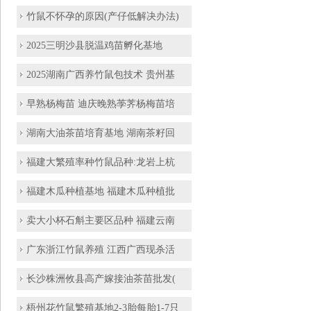
竹鼠不怀孕的原因(产仔低解决办法)
2025三明沙县脱温鸡苗孵化基地
2025湖南广西养竹鼠包技术 贵州基
早熟杨梅苗 迪庆晚熟荸荠杨梅苗培
湖南大油茶苗培育基地 湖南茶籽回
福建大繁殖率种竹鼠品种:龙岩上杭
福建木瓜种植基地 福建木瓜种植批
卖大小杯石斛主要区品种 福建云南
广东浙江竹鼠养殖 江西广西现杀活
长沙株洲攸县高产嫁接油茶苗批发(
梧州花竹鼠繁殖基地2-3胎每胎1-7只