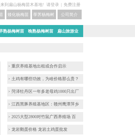
迎来到扁山杨梅苗木基地!
请登录
|
免费注册
苗培育基地
矮化杨梅苗价格
荸荠杨梅树苗培育
公司简介
早熟杨梅树苗
晚熟杨梅树苗
扁山旅游业
重庆养殖基地出租或合作启示
土鸡有哪些功效，为啥价格那么贵？
菏泽牡丹区一年多老母鸡1000只出厂
江西黑豚养殖基地区：赣州鹰潭萍乡
2025大型2800对竹鼠广西养殖场 百
龙岩鹅蛋价格 龙岩土鸡蛋批发