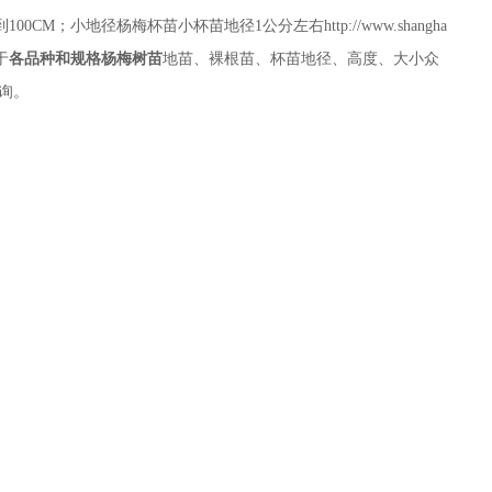
100CM；小地径杨梅杯苗小杯苗地径1公分左右http://www.shangha
于
各品种和规格杨梅树苗
地苗、裸根苗、杯苗地径、高度、大小众
询。