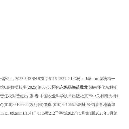
.5 ISBN 978-7-5116-1531-2 I.O杨··· I@·· m.@杨梅一
CIP数据核字(2025)第00758
怀化东魁杨梅苗批发
湖南怀化东魁杨
桥责任校对贾红出 版 者 中国农业科学技术出版社京市中关村南大街1
辑室)(010)82109704(发行部)借真 (010)82106625网址 经销者各地新华
 092mm1/16张印11,5数212千字饭2025年5月第1版2025年5月第