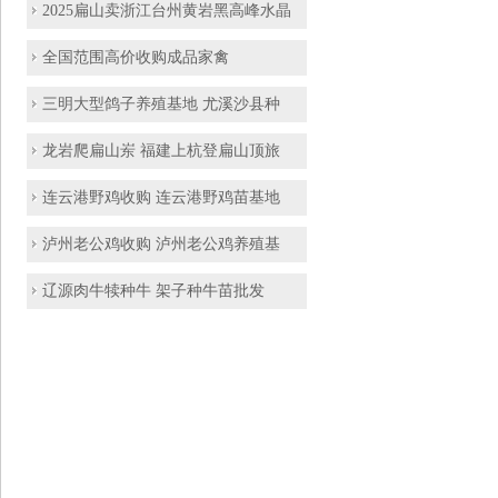
2025扁山卖浙江台州黄岩黑高峰水晶
全国范围高价收购成品家禽
三明大型鸽子养殖基地 尤溪沙县种
龙岩爬扁山岽 福建上杭登扁山顶旅
连云港野鸡收购 连云港野鸡苗基地
泸州老公鸡收购 泸州老公鸡养殖基
辽源肉牛犊种牛 架子种牛苗批发