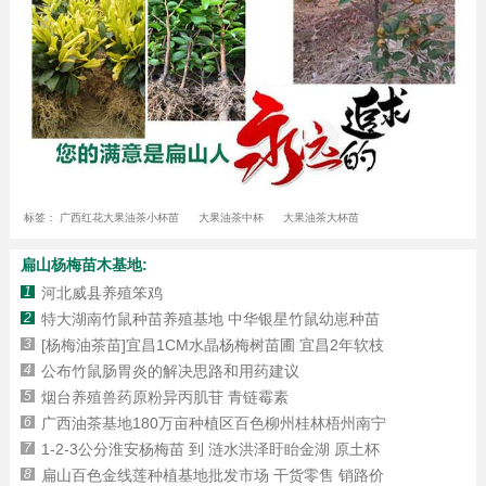
标签：
广西红花大果油茶小杯苗
大果油茶中杯
大果油茶大杯苗
扁山杨梅苗木基地:
1
河北威县养殖笨鸡
2
特大湖南竹鼠种苗养殖基地 中华银星竹鼠幼崽种苗
3
[杨梅油茶苗]宜昌1CM水晶杨梅树苗圃 宜昌2年软枝
4
公布竹鼠肠胃炎的解决思路和用药建议
5
烟台养殖兽药原粉异丙肌苷 青链霉素
6
广西油茶基地180万亩种植区百色柳州桂林梧州南宁
7
1-2-3公分淮安杨梅苗 到 涟水洪泽盱眙金湖 原土杯
8
扁山百色金线莲种植基地批发市场 干货零售 销路价