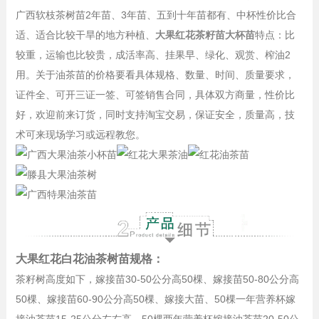
广西软枝茶树苗2年苗、3年苗、五到十年苗都有、中杯性价比合
适、适合比较干旱的地方种植、
大果红花茶籽苗大杯苗
特点：比
较重，运输也比较贵，成活率高、挂果早、绿化、观赏、榨油2
用。关于油茶苗的价格要看具体规格、数量、时间、质量要求，
证件全、可开三证一签、可签销售合同，具体双方商量，性价比
好，欢迎前来订货，同时支持淘宝交易，保证安全，质量高，技
术可来现场学习或远程教您。
大果红花白花油茶树苗规格：
茶籽树高度如下，嫁接苗30-50公分高50棵、嫁接苗50-80公分高
50棵、嫁接苗60-90公分高50棵、嫁接大苗、50棵一年营养杯嫁