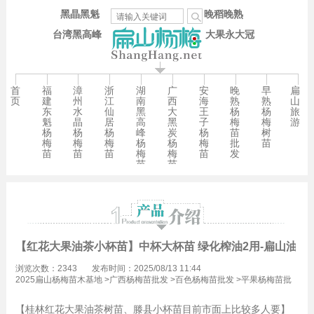
黑晶黑魁
晚稻晚熟
台湾黑高峰
大果永大冠
首
福
漳
浙
湖
广
安
晚
早
扁
页
建
州
江
南
西
海
熟
熟
山
东
水
仙
黑
大
王
杨
杨
旅
魁
晶
居
高
黑
子
梅
梅
游
杨
杨
杨
峰
炭
杨
苗
树
梅
梅
梅
杨
杨
梅
批
苗
苗
苗
苗
梅
梅
苗
发
苗
苗
【红花大果油茶小杯苗】中杯大杯苗 绿化榨油2用-扁山油茶
浏览次数：2343
发布时间：2025/08/13 11:44
2025扁山杨梅苗木基地
>
广西杨梅苗批发
>
百色杨梅苗批发
>
平果杨梅苗批
发
【桂林红花大果油茶树苗、滕县小杯苗目前市面上比较多人要】