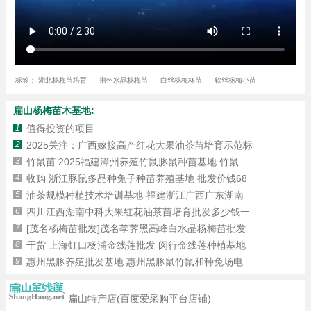
标签：
湖北杨梅苗培育
荆州水晶杨梅苗
白丝杨梅杯苗
软丝杨梅小苗
扁山杨梅苗木基地:
1
值得投资的项目
2
2025关注：广西嫁接高产红花大果油茶苗培育示范标
3
竹鼠苗 2025福建漳州养殖竹鼠豚鼠种苗基地 竹鼠
4
收购 浙江豚鼠多品种兔子种苗养殖基地 批发价钱68
5
油茶规模种植技术培训基地-福建浙江广西广东湖南
6
四川江西湖南中科大果红花油茶苗培育批发多少钱一
7
[茂名杨梅苗批发]茂名荸荠黑高峰白水晶杨梅苗批发
8
干货 上海虹口杨浦金线莲批发 闵行金线莲种植基地
9
惠州黑豚养殖批发基地 惠州黑豚鼠竹鼠和种兔场电
扁山特产店(百度爱采购平台店铺)