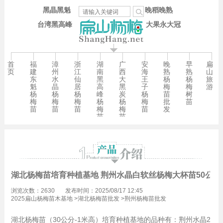
黑晶黑魁
晚稻晚熟
台湾黑高峰
大果永大冠
首
福
漳
浙
湖
广
安
晚
早
扁
页
建
州
江
南
西
海
熟
熟
山
东
水
仙
黑
大
王
杨
杨
旅
魁
晶
居
高
黑
子
梅
梅
游
杨
杨
杨
峰
炭
杨
苗
树
梅
梅
梅
杨
杨
梅
批
苗
苗
苗
苗
梅
梅
苗
发
苗
苗
湖北杨梅苗培育种植基地 荆州水晶白软丝杨梅大杯苗50公分
浏览次数：2630
发布时间：2025/08/17 12:45
2025扁山杨梅苗木基地
>
湖北杨梅苗批发
>
荆州杨梅苗批发
湖北杨梅苗（30公分-1米高）培育种植基地的品种有：荆州水晶2