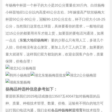
年杨梅中杯苗一个杯子的大小是20公分重量在30斤内、白丝杨梅
小杯苗地径1公分以内高度40公分左右、3年嫁接高产软丝杨梅大
杯苗50公分-80公分，冠幅90-120公分左右，杯子口径大小18-25
公分，当然我们这里也土球苗，具体要看你的需求，一般地径超
过15公分的都要用吊车才能上货，如要苗的要电话沟通清，如果
一点点（
东魁大地径杨梅树
）要的少那么只有用人工，多请几个
人抬，但价格没有这么便宜，要加上几个工人的工资，如果要的
量大就请车，这样我们双方都划的来，欢迎全国客户合作，质量
保障，价格合理！
杨梅品种选种信息参考如下：
要苗联系我们2025电话或微信13507五40047如对杨梅苗的品
种、质量、种植技术管理、数量、价格、运输有不明白的地方可
以打我们电话沟通，我们全程
各品种杨梅树苗培育
和技术指导，