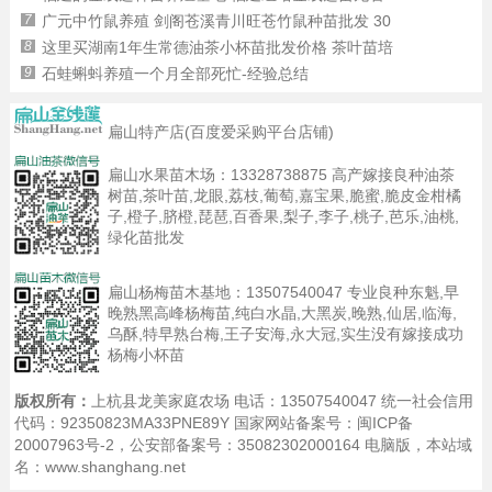
7
广元中竹鼠养殖 剑阁苍溪青川旺苍竹鼠种苗批发 30
8
这里买湖南1年生常德油茶小杯苗批发价格 茶叶苗培
9
石蛙蝌蚪养殖一个月全部死忙-经验总结
扁山特产店(百度爱采购平台店铺)
扁山水果苗木场：
13328738875
高产嫁接良种油茶
树苗,茶叶苗,龙眼,荔枝,葡萄,嘉宝果,脆蜜,脆皮金柑橘
子,橙子,脐橙,琵琶,百香果,梨子,李子,桃子,芭乐,油桃,
绿化苗批发
扁山杨梅苗木基地：
13507540047
专业良种东魁,早
晚熟黑高峰杨梅苗,纯白水晶,大黑炭,晚熟,仙居,临海,
乌酥,特早熟台梅,王子安海,永大冠,实生没有嫁接成功
杨梅小杯苗
版权所有：
上杭县龙美家庭农场 电话：13507540047 统一社会信用
代码：92350823MA33PNE89Y 国家网站备案号：
闽ICP备
20007963号-2
，公安部备案号：35082302000164
电脑版
，本站域
名：www.shanghang.net