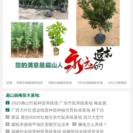
标签：
湖南东魁杨梅苗批发
湖南白杨梅苗批发
3年水晶杨梅苗价格
50公分杨梅苗批发
扁山杨梅苗木基地:
1
2025佛山竹鼠种苗养殖场 广东竹鼠养殖基地 梅县惠
2
广西大叶红霞金线莲种苗种植培育标准基地 林下仿
3
豚鼠 雅安800对红颊甘孜竹鼠养殖基地 四川大型竹
4
建瓯承接南平地区宠物空运业务
5
獭兔怎么养殖？
6
福建的金线莲种苗养殖基地 福建组培金线莲苗龙岩