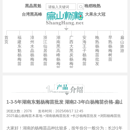
黑晶黑魁
晚稻晚熟
台湾黑高峰
大果永大冠
首
福
漳
浙
湖
广
安
晚
早
扁
页
建
州
江
南
西
海
熟
熟
山
东
水
仙
黑
大
王
杨
杨
旅
魁
晶
居
高
黑
子
梅
梅
游
杨
杨
杨
峰
炭
杨
苗
树
梅
梅
梅
杨
杨
梅
批
苗
苗
苗
苗
梅
梅
苗
发
苗
苗
1-3-5年湖南东魁杨梅苗批发 湖南2-3年白杨梅苗价格-扁山杨
浏览次数：2076
发布时间：2025/08/17 12:45
2025扁山杨梅苗木基地
>
湖南杨梅苗批发
>
长沙杨梅苗批发
>
浏阳杨梅苗批
发
大家好！湖南的杨梅苗品种比较多，按年份分一般分为：长沙1年