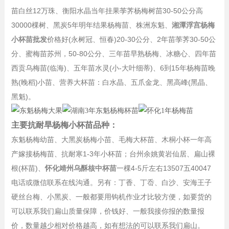
苗白丝12万珠、衡阳水晶当年挂果荸荠杨梅树苗30-50公分高
30000棵树、黑炭5年明年结果杨梅苗、株洲东魁、
湘潭浮宫杨梅
小杯苗批发
价格好(永树冠、恒春)20-30公分、2年苗荸荠30-50公
分、蜜梅苗苏州，50-80公分、三年苗早熟杨梅、冰糖心、四年苗
西贡乌梅苗(临海)、五年苗水灵(小-大叶细蒂)、6到15年杨梅苗晚
熟(晚稻)小苗、营养大杯苗：白水晶、五爪金龙、黑高峰(黑晶、
黑魁)。
主要抗耐旱杨梅小杯苗品种：
东魁杨梅幼苗、大黑炭杨梅小苗、毛梅大杯苗、木桐小杯一年高
产嫁接杨梅苗、抗耐寒1-3年小杯苗；台州余姚黄岩仙居、扁山裸
根(杯苗)、
怀化靖州乌酥核中杯苗
一棵4-5斤左右13507五40047
电话或微信联系在线沟通。另有：丁香、丁岙、白沙、安海王子
硬丝台梅、小黑炭、一般都要用钩机作业才比较方便，如要货的
可以联系我们扁山质量保障，价钱好、一般我接你报的数量报
价，数量越少相对价格越高，如有想法的可以联系我们扁山。