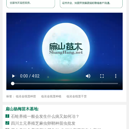
标签：
临沧金线莲种苗
临沧金线莲种植
临沧金线莲干货
扁山杨梅苗木基地:
1
石蛙养殖一般会发生什么病又如何冶？
2
四川土元养殖芝麻虫卵鞘种苗虫批发