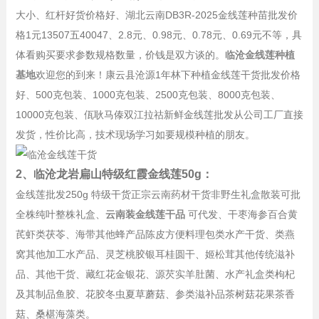
大小、红杆好货价格好、湖北云南DB3R-2025金线莲种苗批发价
格1元13507五40047、2.8元、0.98元、0.78元、0.69元不等，具
体看购买要求参数规格数量，价钱是双方谈的。
临沧金线莲种植
基地
欢迎您的到来！康云县沧源1年林下种植金线莲干货批发价格
好、500克包装、1000克包装、2500克包装、8000克包装、
10000克包装、佤耿马傣双江拉祜新鲜金线莲批发从公司工厂直接
发货，性价比高，技术现场学习如要规模种植的朋友。
2、临沧龙岩扁山特级红霞金线莲50g：
金线莲批发250g 特级干货正宗云南药材干货非野生礼盒散装可批
全株纯叶整株礼盒、
云南装金线莲干品
可代发、干枣海参百合黄
芪虾类茯苓、海带其他蜂产品陈皮方便料理包类水产干货、类燕
窝其他加工水产品、灵芝桃胶银耳桂圆干、姬松茸其他传统滋补
品、其他干货、藏红花金银花、源芡实羊肚菌、水产礼盒类枸杞
及其制品鱼胶、花胶冬虫夏草蘑菇、参类滋补品茶树菇花果茶香
菇、桑椹海藻类。