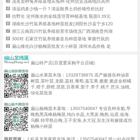
3
茂名卖种兔养殖基地买兔种-化州信宜茂南电白高州
4
清远鸡多少钱一斤？清远散养土鸡价格性价比好
5
仿野生 沧州衡水的金线莲培育种植基地 瓶苗0.39元
6
湖南长沙竹鼠养殖基地种苗批发(浏阳长沙县宁乡120
7
浙江云南四川竹鼠养殖前景市场情况广西湖南贵州湖
8
300对 石家庄竹鼠养殖秦皇岛种苗基地 掌握竹鼠的
9
扁山矮化白沙杨梅苗批发大小杯苗 漳州水晶价格 龙
扁山特产店(百度爱采购平台店铺)
扁山水果苗木场：
13328738875
高产嫁接良种油茶
树苗,茶叶苗,龙眼,荔枝,葡萄,嘉宝果,脆蜜,脆皮金柑橘
子,橙子,脐橙,琵琶,百香果,梨子,李子,桃子,芭乐,油桃,
绿化苗批发
扁山杨梅苗木基地：
13507540047
专业良种东魁,早
晚熟黑高峰杨梅苗,纯白水晶,大黑炭,晚熟,仙居,临海,
乌酥,特早熟台梅,王子安海,永大冠,实生没有嫁接成功
杨梅小杯苗
版权所有：
上杭县龙美家庭农场 电话：13507540047 统一社会信用