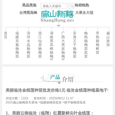
黑晶黑魁
晚稻晚熟
台湾黑高峰
大果永大冠
首
福
漳
浙
湖
广
安
晚
早
扁
页
建
州
江
南
西
海
熟
熟
山
东
水
仙
黑
大
王
杨
杨
旅
魁
晶
居
高
黑
子
梅
梅
游
杨
杨
杨
峰
炭
杨
苗
树
梅
梅
梅
杨
杨
梅
批
苗
苗
苗
苗
梅
梅
苗
发
苗
苗
美丽临沧金线莲种苗批发价格1元 临沧金线莲种植基地干货
浏览次数：1323
发布时间：2025/08/12 11:47
2025扁山杨梅苗木基地
>
福建杨梅苗批发
>
南平杨梅苗批发
1、美丽云南临沧（临翔）红霞新鲜尖叶金线莲：