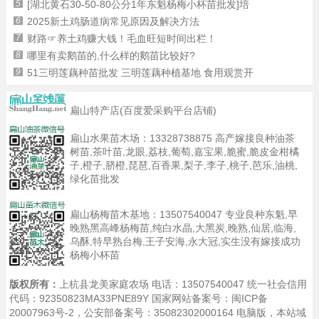
5
[湖北黄石30-50-80公分1年东魁杨梅小杯苗批发]培
6
2025新土鸡肠道病常见原因及解决方法
7
财路☞养土鸡赚大钱！毛血旺短时间出栏！
8
哪里有卖鹅苗的,什么样的鹅苗比较好?
9
51三明莲藕种苗批发 三明莲藕种植基地 食用观赏开
扁山特产店(百度爱采购平台店铺)
扁山水果苗木场：
13328738875
高产嫁接良种油茶
树苗,茶叶苗,龙眼,荔枝,葡萄,嘉宝果,脆蜜,脆皮金柑橘
子,橙子,脐橙,琵琶,百香果,梨子,李子,桃子,芭乐,油桃,
绿化苗批发
扁山杨梅苗木基地：
13507540047
专业良种东魁,早
晚熟黑高峰杨梅苗,纯白水晶,大黑炭,晚熟,仙居,临海,
乌酥,特早熟台梅,王子安海,永大冠,实生没有嫁接成功
杨梅小杯苗
版权所有：
上杭县龙美家庭农场 电话：13507540047 统一社会信用
代码：92350823MA33PNE89Y 国家网站备案号：
闽ICP备
20007963号-2
，公安部备案号：35082302000164
电脑版
，本站域