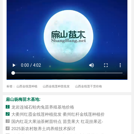
标签：
山西金线莲种植
山西金线莲种苗批发
山西金线莲干货价格
扁山杨梅苗木基地:
1
龙岩连城石蛙肉兔苗养殖基地价格
2
大衢州红霞金线莲种植批发 衢州红杆金线莲种植价
3
国内红花大果油茶树苗特点 苗贵果大 红花挂果迟-
4
2025新农村散养土鸡养殖技术探讨