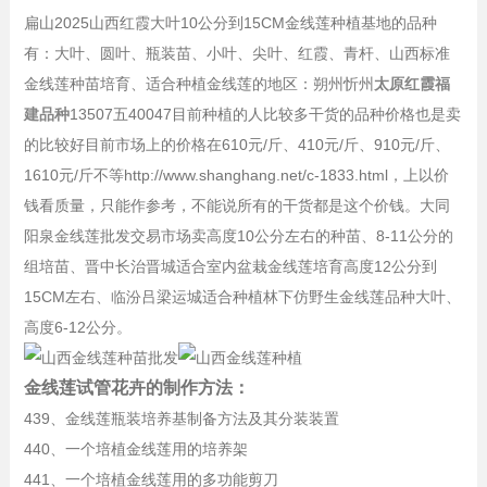
扁山2025山西红霞大叶10公分到15CM金线莲种植基地的品种
有：大叶、圆叶、瓶装苗、小叶、尖叶、红霞、青杆、山西标准
金线莲种苗培育、适合种植金线莲的地区：朔州忻州
太原红霞福
建品种
13507五40047目前种植的人比较多干货的品种价格也是卖
的比较好目前市场上的价格在610元/斤、410元/斤、910元/斤、
1610元/斤不等http://www.shanghang.net/c-1833.html，上以价
钱看质量，只能作参考，不能说所有的干货都是这个价钱。大同
阳泉金线莲批发交易市场卖高度10公分左右的种苗、8-11公分的
组培苗、晋中长治晋城适合室内盆栽金线莲培育高度12公分到
15CM左右、临汾吕梁运城适合种植林下仿野生金线莲品种大叶、
高度6-12公分。
金线莲试管花卉的制作方法：
439、金线莲瓶装培养基制备方法及其分装装置
440、一个培植金线莲用的培养架
441、一个培植金线莲用的多功能剪刀