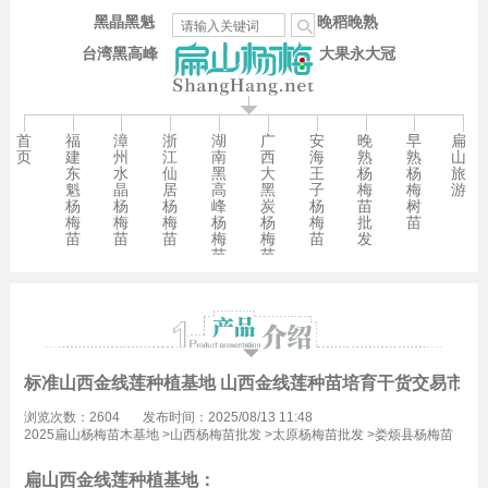
黑晶黑魁
晚稻晚熟
台湾黑高峰
大果永大冠
首
福
漳
浙
湖
广
安
晚
早
扁
页
建
州
江
南
西
海
熟
熟
山
东
水
仙
黑
大
王
杨
杨
旅
魁
晶
居
高
黑
子
梅
梅
游
杨
杨
杨
峰
炭
杨
苗
树
梅
梅
梅
杨
杨
梅
批
苗
苗
苗
苗
梅
梅
苗
发
苗
苗
标准山西金线莲种植基地 山西金线莲种苗培育干货交易市场
浏览次数：2604
发布时间：2025/08/13 11:48
2025扁山杨梅苗木基地
>
山西杨梅苗批发
>
太原杨梅苗批发
>
娄烦县杨梅苗
批发
扁山西金线莲种植基地：