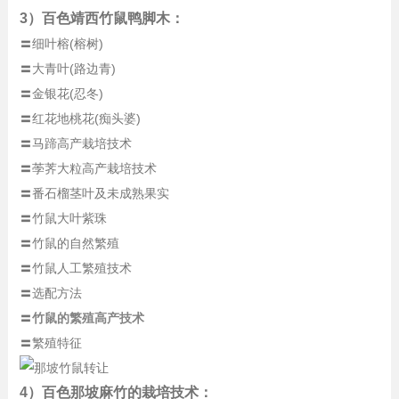
3）百色靖西竹鼠鸭脚木：
〓细叶榕(榕树)
〓大青叶(路边青)
〓金银花(忍冬)
〓红花地桃花(痴头婆)
〓马蹄高产栽培技术
〓荸荠大粒高产栽培技术
〓番石榴茎叶及未成熟果实
〓竹鼠大叶紫珠
〓竹鼠的自然繁殖
〓竹鼠人工繁殖技术
〓选配方法
〓
竹鼠的繁殖高产技术
〓繁殖特征
4）百色那坡麻竹的栽培技术：