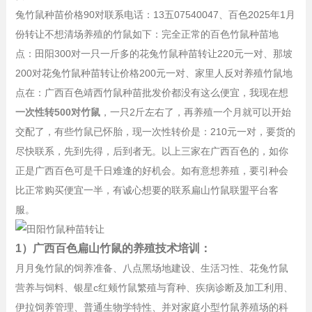
兔竹鼠种苗价格90对联系电话：13五07540047、百色2025年1月
份转让不想清场养殖的竹鼠如下：完全正常的百色竹鼠种苗地
点：田阳300对一只一斤多的花兔竹鼠种苗转让220元一对、那坡
200对花兔竹鼠种苗转让价格200元一对、家里人反对养殖竹鼠地
点在：广西百色靖西竹鼠种苗批发价都没有这么便宜，我现在想
一次性转500对竹鼠
，一只2斤左右了，再养殖一个月就可以开始
交配了，有些竹鼠已怀胎，现一次性转价是：210元一对，要货的
尽快联系，先到先得，后到者无。以上三家在广西百色的，如你
正是广西百色可是千日难逢的好机会。如有意想养殖，要引种会
比正常购买便宜一半，有诚心想要的联系扁山竹鼠联盟平台客
服。
1）广西百色扁山竹鼠的养殖技术培训：
月月兔竹鼠的饲养准备、八点黑场地建设、生活习性、花兔竹鼠
营养与饲料、银星c红颊竹鼠繁殖与育种、疾病诊断及加工利用、
伊拉饲养管理、普通生物学特性、并对家庭小型竹鼠养殖场的科