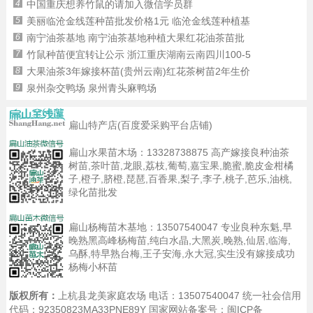
4
中国重庆想养竹鼠的请加入微信学员群
5
美丽临沧金线莲种苗批发价格1元 临沧金线莲种植基
6
南宁油茶基地 南宁油茶基地种植大果红花油茶苗批
7
竹鼠种苗便宜转让公示 浙江重庆湖南云南四川100-5
8
大果油茶3年嫁接杯苗(贵州云南)红花茶树苗2年生价
9
泉州杂交鸭场 泉州青头麻鸭场
扁山特产店(百度爱采购平台店铺)
扁山水果苗木场：
13328738875
高产嫁接良种油茶
树苗,茶叶苗,龙眼,荔枝,葡萄,嘉宝果,脆蜜,脆皮金柑橘
子,橙子,脐橙,琵琶,百香果,梨子,李子,桃子,芭乐,油桃,
绿化苗批发
扁山杨梅苗木基地：
13507540047
专业良种东魁,早
晚熟黑高峰杨梅苗,纯白水晶,大黑炭,晚熟,仙居,临海,
乌酥,特早熟台梅,王子安海,永大冠,实生没有嫁接成功
杨梅小杯苗
版权所有：
上杭县龙美家庭农场 电话：13507540047 统一社会信用
代码：92350823MA33PNE89Y 国家网站备案号：
闽ICP备