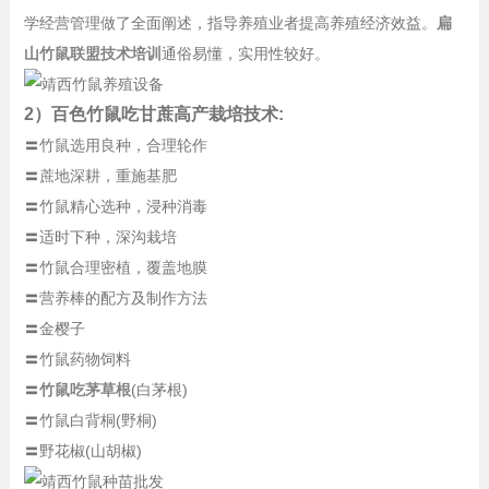
学经营管理做了全面阐述，指导养殖业者提高养殖经济效益。
扁
山竹鼠联盟技术培训
通俗易懂，实用性较好。
2）百色竹鼠吃甘蔗高产栽培技术:
〓竹鼠选用良种，合理轮作
〓蔗地深耕，重施基肥
〓竹鼠精心选种，浸种消毒
〓适时下种，深沟栽培
〓竹鼠合理密植，覆盖地膜
〓营养棒的配方及制作方法
〓金樱子
〓竹鼠药物饲料
〓
竹鼠吃茅草根
(白茅根)
〓竹鼠白背桐(野桐)
〓野花椒(山胡椒)