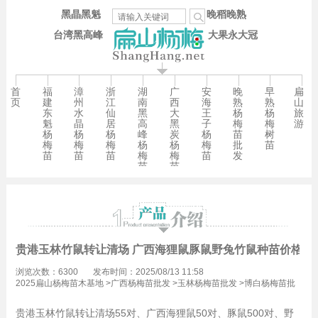
黑晶黑魁
晚稻晚熟
台湾黑高峰
大果永大冠
首
福
漳
浙
湖
广
安
晚
早
扁
页
建
州
江
南
西
海
熟
熟
山
东
水
仙
黑
大
王
杨
杨
旅
魁
晶
居
高
黑
子
梅
梅
游
杨
杨
杨
峰
炭
杨
苗
树
梅
梅
梅
杨
杨
梅
批
苗
苗
苗
苗
梅
梅
苗
发
苗
苗
贵港玉林竹鼠转让清场 广西海狸鼠豚鼠野兔竹鼠种苗价格90
浏览次数：6300
发布时间：2025/08/13 11:58
2025扁山杨梅苗木基地
>
广西杨梅苗批发
>
玉林杨梅苗批发
>
博白杨梅苗批
发
贵港玉林竹鼠转让清场55对、广西海狸鼠50对、豚鼠500对、野