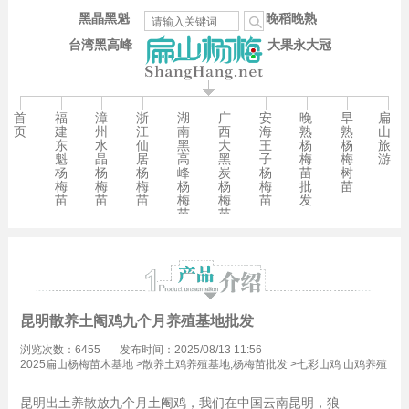
黑晶黑魁
晚稻晚熟
台湾黑高峰
大果永大冠
首
福
漳
浙
湖
广
安
晚
早
扁
页
建
州
江
南
西
海
熟
熟
山
东
水
仙
黑
大
王
杨
杨
旅
魁
晶
居
高
黑
子
梅
梅
游
杨
杨
杨
峰
炭
杨
苗
树
梅
梅
梅
杨
杨
梅
批
苗
苗
苗
苗
梅
梅
苗
发
苗
苗
昆明散养土阉鸡九个月养殖基地批发
浏览次数：6455
发布时间：2025/08/13 11:56
2025扁山杨梅苗木基地
>
散养土鸡养殖基地,杨梅苗批发
>
七彩山鸡 山鸡养殖
杨梅苗批发
昆明出土养散放九个月土阉鸡，我们在中国云南昆明，狼