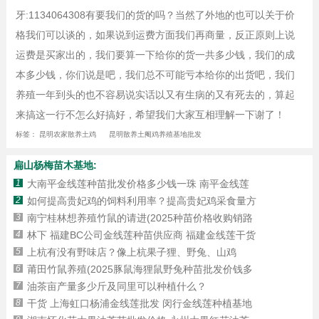
牙:1134064308有要我们的货的吗？当然了外地的也可以关于价
格我们可以谈的，如果说到运费方面我们再商量，反正原则上说
运费是买家出的，我们要算一下给你的货一共多少钱，我们的成
本多少钱，你们说是吧，我们总不可能亏本给你的出货吧，我们
养殖一年到头的也不容易说实话以又有生病的又有死去的，算起
来搞这一行不怎么好搞好，希望我们大家互相理解一下谢了！
标签：
昆明农家散养土鸡
昆明散养土阉鸡养殖基地批发
扁山杨梅苗木基地:
1
大南平金线莲种苗批发价格多少钱一珠 南平金线莲
2
如何提高贵妃鸡的饲料利用率？提高贵妃鸡采食量方
3
南宁桂林想养殖竹鼠的请进(2025种苗价格收购销路
4
林下 福建BC公司金线莲种苗供应商 福建金线莲干货
5
上杭有没有野味店？像上杭果子狸、野兔、山鸡
6
莆田竹鼠养殖(2025豚鼠海狸鼠野兔种苗批发价钱多
7
油茶亩产量多少斤及同里可以种植什么？
8
干货 上海虹口杨浦金线莲批发 闵行金线莲种植基地