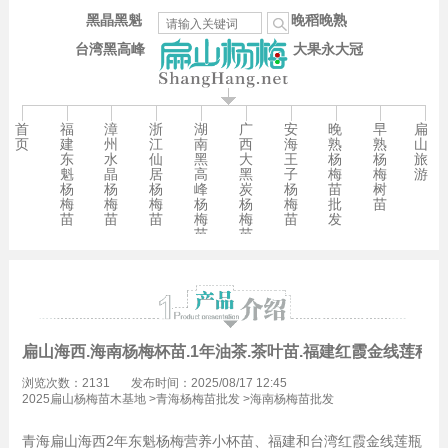
黑晶黑魁
晚稻晚熟
台湾黑高峰
大果永大冠
首
福
漳
浙
湖
广
安
晚
早
扁
页
建
州
江
南
西
海
熟
熟
山
东
水
仙
黑
大
王
杨
杨
旅
魁
晶
居
高
黑
子
梅
梅
游
杨
杨
杨
峰
炭
杨
苗
树
梅
梅
梅
杨
杨
梅
批
苗
苗
苗
苗
梅
梅
苗
发
苗
苗
扁山海西.海南杨梅杯苗.1年油茶.茶叶苗.福建红霞金线莲种苗
浏览次数：2131
发布时间：2025/08/17 12:45
2025扁山杨梅苗木基地
>
青海杨梅苗批发
>
海南杨梅苗批发
青海扁山海西2年东魁杨梅营养小杯苗、福建和台湾红霞金线莲瓶