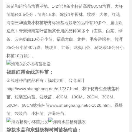
装苗和组培苗培育基地、1-2年油茶小杯苗高度50CM培育、大杯
苗地径3-5公分，苗高1.5米、嫁接1年长林、软枝、大果、红花、
海南
三华油茶小杯苗培育
标准基地栽培的品种有10多个、扁山欢
迎您！青海海南茶叶苗泡茶食用的品种30多个（安溪、白茶、绿
茶、云南奶白10公分小苗、福鼎大白、龙井、毛尖碧螺春、普洱
25公分小苗40万珠、铁观音、红茶、武夷山茶、乌龙茶18公分小
杯苗10万颗）。
福建红霞金线莲种苗：
金线莲种苗的品种有：福建大叶、台湾圆叶
http://www.shanghang.net/c-1737.html、
林下仿野生金线莲种
苗
、瓶装室内苗、盆栽苗，40CM、10CM、20CM、30CM、
50CM、60CM嫁接杯苗www.shanghang.net/c-1828.html、裸根
苗、袋装苗、小杯苗、营养杯苗。
嫁接水晶和东魁杨梅树树苗杨梅苗：