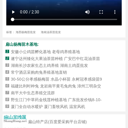
标签：
海西杨梅苗批发
海南油茶苗批发
扁山杨梅苗木基地:
1
安徽小公鸡苗孵化基地 老母鸡养殖基地
2
遂宁达州矮化大果油茶苗种植 广安巴中红花油茶苗
3
湖南长沙农家生态土鸡养殖 湖南土鸡蛋批发
4
常宁酒店采购肉兔养殖基地直销
5
30-50公分孝感杨梅苗 水晶小杯苗 永树冠孝感袋苗9
6
福建比利时种兔 龙岩南平黄毛兔肉兔 漳州三明杂交
7
南平大中生态养殖交流群
8
野生江门中草药金线莲种植基地 广东批发价钱8-10-
9
厦门全自动水暖炉 厦门畜牧风机 温室风机
扁山特产店(百度爱采购平台店铺)